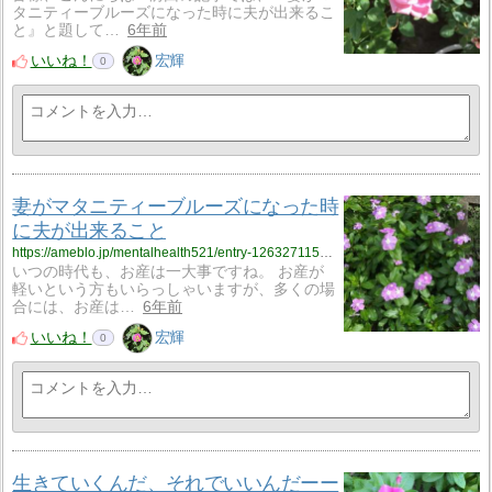
タニティーブルーズになった時に夫が出来るこ
と』と題して…
6年前
いいね！
宏輝
0
妻がマタニティーブルーズになった時
に夫が出来ること
https://ameblo.jp/mentalhealth521/entry-12632711566.html
いつの時代も、お産は一大事ですね。 お産が
軽いという方もいらっしゃいますが、多くの場
合には、お産は…
6年前
いいね！
宏輝
0
生きていくんだ、それでいいんだーー