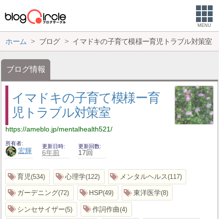
MENU
ホーム
ブログ
イマドキの子育て模様ー育児トラブル対策室
ブログ情報
イマドキの子育て模様ー育
児トラブル対策室
https://ameblo.jp/mentalhealth521/
所有者
更新日時
更新回数
宏輝
6年前
17回
育児
心理学
メンタルヘルス
534
122
117
ガーデニング
HSP
東洋医学
72
49
8
シンセサイザー
作詞作曲
5
4