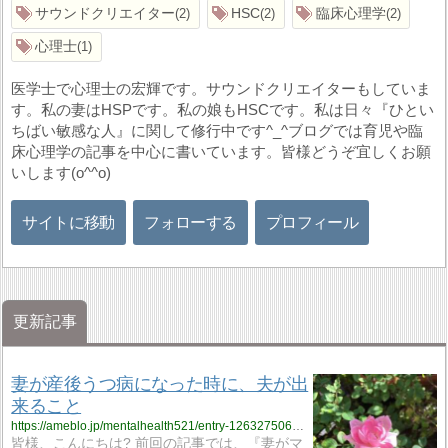
サウンドクリエイター
HSC
臨床心理学
2
2
2
心理士
1
医学士で心理士の宏輝です。サウンドクリエイターもしていま
す。私の妻はHSPです。私の娘もHSCです。私は日々『ひとい
ちばい敏感な人』に関して修行中です^_^ブログでは育児や臨
床心理学の記事を中心に書いています。皆様どうぞ宜しくお願
いします(o^^o)
サイトに移動
フォローする
プロフィール
更新記事
妻が産後うつ病になった時に、夫が出
来ること
https://ameblo.jp/mentalhealth521/entry-12632750605.html
皆様、こんにちは? 前回の記事では、『妻がマ