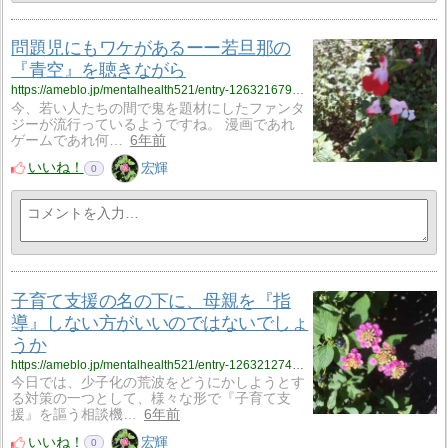
問題児にもワケがあるーー若旦那の
『青空』を聴きながら
https://ameblo.jp/mentalhealth521/entry-12632167997.html
今、若い人たちの間で鬼を題材にしたファンタ
ジーが流行っているようですね。 漫画であれ
ゲームであれ何…
6年前
いいね！
宏輝
0
子育て支援の名の下に、母親を『指
導』しない方がいいのではないでしょ
うか
https://ameblo.jp/mentalhealth521/entry-12632127438.html
今日では、少子化の荒波をどうにかしようとす
る対策の一つとして、様々な形で『子育て支
援』を謳う相談機…
6年前
いいね！
宏輝
0