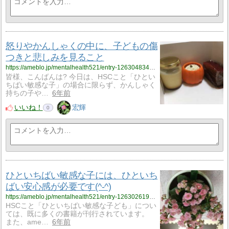
怒りやかんしゃくの中に、子どもの傷
つきと悲しみを見ること
https://ameblo.jp/mentalhealth521/entry-12630483436.html
皆様、こんばんは? 今日は、HSCこと「ひとい
ちばい敏感な子」の場合に限らず、かんしゃく
持ちの子や…
6年前
いいね！
宏輝
0
ひといちばい敏感な子には、ひといち
ばい安心感が必要です(^-^)
https://ameblo.jp/mentalhealth521/entry-12630261985.html
HSCこと「ひといちばい敏感な子ども」につい
ては、既に多くの書籍が刊行されています。
また、ame…
6年前