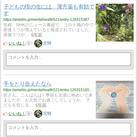
子どもの疳の虫には、漢方薬も有効で
す
https://ameblo.jp/mentalhealth521/entry-12631538710.html
先程、NHKのニュース番組で、コロナ禍の中で
産後うつが増えていると報道されていました。
産後うつが…
6年前
いいね！
宏輝
0
手をとり合えたなら
https://ameblo.jp/mentalhealth521/entry-12631516519.html
皆さん、こんばんは? 季節も次第に秋めいて来
ましたが、お元気でお過ごしでしょうか。 子
どもを信じる…
6年前
いいね！
宏輝
0