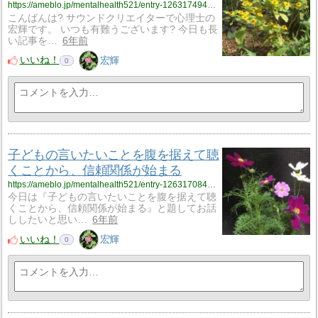
https://ameblo.jp/mentalhealth521/entry-12631749406.html
こんばんは? サウンドクリエイターで心理士の
宏輝です。 いつも有難うございます? 今日も長
い記事を…
6年前
いいね！
宏輝
0
子どもの言いたいことを腹を据えて聴
くことから、信頼関係が始まる
https://ameblo.jp/mentalhealth521/entry-12631708494.html
今日は『子どもの言いたいことを腹を据えて聴
くことから、信頼関係が始まる』と題してお話
ししたいと思い…
6年前
いいね！
宏輝
0