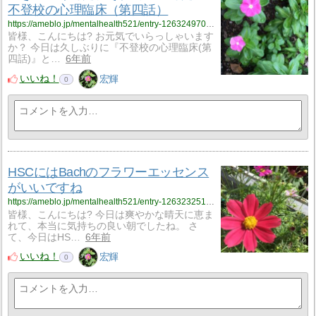
不登校の心理臨床（第四話）
https://ameblo.jp/mentalhealth521/entry-12632497013.html
皆様、こんにちは? お元気でいらっしゃいます
か？ 今日は久しぶりに『不登校の心理臨床(第
四話)』と…
6年前
いいね！
宏輝
0
HSCにはBachのフラワーエッセンス
がいいですね
https://ameblo.jp/mentalhealth521/entry-12632325168.html
皆様、こんにちは? 今日は爽やかな晴天に恵ま
れて、本当に気持ちの良い朝でしたね。 さ
て、今日はHS…
6年前
いいね！
宏輝
0