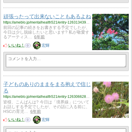
頑張ったって出来ないこともあるよね
https://ameblo.jp/mentalhealth521/entry-12631343970.html
前回の記事の続きをお書きする予定でしたが、
今日は少し脱線したいと思います? 私が敬愛す
るアーティス…
6年前
いいね！
宏輝
0
子どものありのままをまる抱えで信じ
る
https://ameblo.jp/mentalhealth521/entry-12630662885.html
皆様、こんばんは? 今日は「境界線」について
お話しする予定でしたが、その話に入る前に、
HSCの育児…
6年前
いいね！
宏輝
0