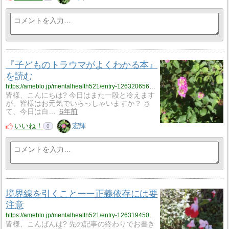
『子どものトラウマがよくわかる本』
を読む
https://ameblo.jp/mentalhealth521/entry-12632065640.html
皆様、こんにちは? 今日はまた一段と冷えます
が、皆様はお元気でいらっしゃいますか？ さ
て、今日は白…
6年前
いいね！
宏輝
0
境界線を引くことーー正義依存には要
注意
https://ameblo.jp/mentalhealth521/entry-12631945022.html
皆様、こんばんは? 先の記事の終わりでお書き