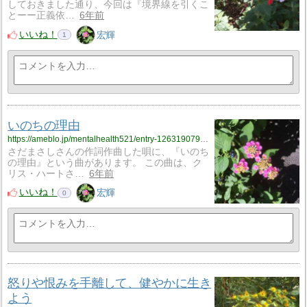
しておきました通り、今回は『境界線を引くこ
とーー正義依…
6年前
いいね！
宏輝
1
いのちの理由
https://ameblo.jp/mentalhealth521/entry-12631907946.html
さだまさしさんの作詞作曲した唄に、『いのち
の理由』という曲があります。 この曲は、ク
リス・ハートさ…
6年前
いいね！
宏輝
0
怒りや恨みを手離して、健やかに生き
よう