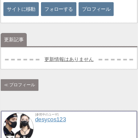
サイトに移動
フォローする
プロフィール
更新記事
更新情報はありません
プロフィール
[参照中のユーザ]
desycos123