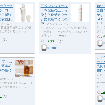
ウォーターピ
アベンヌウォータ
fac
の口コ
ーを化粧の上から
ご案
ケア最強
使うと逆効果？余
がな
で女優肌
計に乾燥するとの
84％
声
ォーターピー
liqui
アベンヌウォータ
と超音波で毛穴の汚れや古
シー（
ー アベンヌウォーターを化粧の上か
去してくれるウォーター
ラス」
ら使用することで保湿ができるとばか
い
り思ってい…
6年前
！
いいね！
0
0
n
tomtan
ナノ
ャンプーは
ーと
白髪染め
染め
族の髪に
相性
す
アドラ
okamiスカル
キュー
プーは女性はもちろん子供
サラサ
族全員で使えるシャンプ…
も、…
い
！
0
n