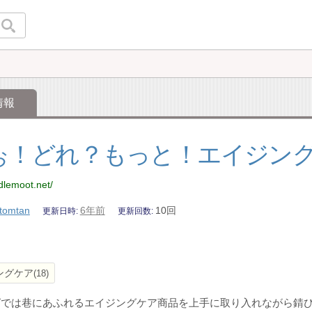
情報
ぉ！どれ？もっと！エイジン
dlemoot.net/
tomtan
6年前
10回
更新日時
更新回数
ングケア
18
では巷にあふれるエイジングケア商品を上手に取り入れながら錆び