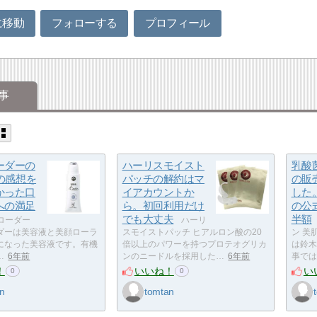
に移動
フォローする
プロフィール
事
ーダーの
ハーリスモイスト
乳酸
代の感想を
パッチの解約はマ
の販
かった口
イアカウントか
した
への満足
ら。初回利用だけ
の公
でも大丈夫
半額
ローダー
ハーリ
ダーは美容液と美顔ローラ
スモイストパッチ ヒアルロン酸の20
ン 美
になった美容液です。有機
倍以上のパワーを持つプロテオグリカ
は鈴木
…
6年前
ンのニードルを採用した…
6年前
事では
！
いいね！
い
0
0
n
tomtan