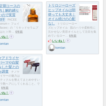
トリロジーローズ
ee定期コースの
ヒップオイルは朝
内｜解約縛り
使っても大丈夫｜
いので実質
オイル焼けの心配
OFF
FACEE
なし
d serum＋ フェイ
トリロジーロー
facee）の「リキッドセラムプ
ズヒップオイル 肌のハリや柔軟性に
はヒト幹…
6年前
欠かせない美容オイルとして注目を集
めているロー…
6年前
いね！
0
いいね！
0
tomtan
tomtan
ケアドライヤ
パーマや白髪
をした髪との
を調査
ナノケ
イヤーの魅力は
ティクルを整えてまとめやすい
ラ艶ヘアにしてくれること。で
6年前
いね！
0
tomtan