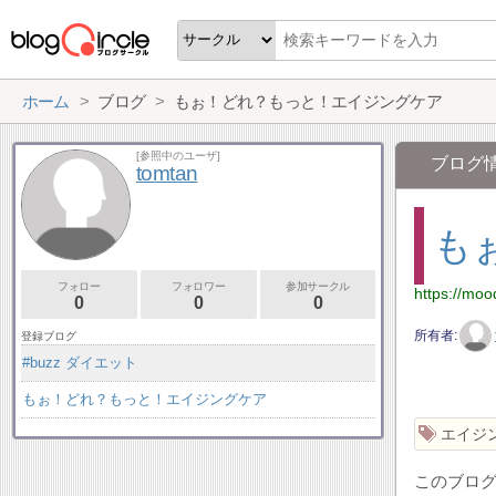
ホーム
ブログ
もぉ！どれ？もっと！エイジングケア
[参照中のユーザ]
ブログ
tomtan
も
フォロー
フォロワー
参加サークル
https://moo
0
0
0
所有者
登録ブログ
#buzz ダイエット
もぉ！どれ？もっと！エイジングケア
エイジ
このブログ