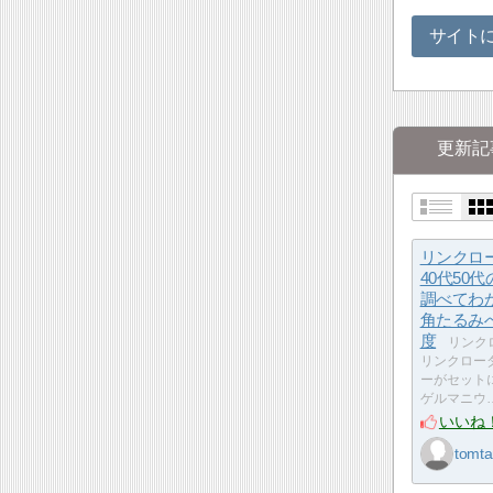
サイト
更新記
リンクロ
40代50
調べてわ
角たるみ
度
リンク
リンクロー
ーがセット
ゲルマニウ
いいね
tomta