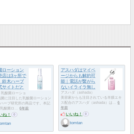
菌ローション
アスハダはマイペ
売店は3ヶ所で
ージからも解約可
。鈴木ハーブ
能｜電話が繋がら
式サイトだと
ないイライラ無し
アスハダ（ashada）
乳酸菌ローショ
美容家からも注目されている羊膜エキ
肌菌に注目した乳酸菌ローション
ス配合のアスハダ（ashada）は…
6
ハーブ研究所の商品です。本記
年前
乳酸菌ロ…
6年前
いいね！
いね！
0
0
tomtan
tomtan