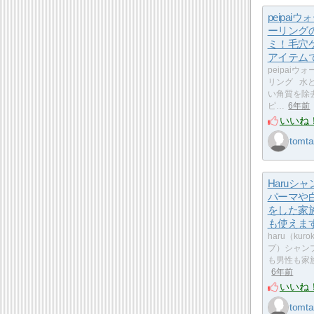
peipai
ーリング
ミ！毛穴
アイテム
peipaiウ
リング 水
い角質を除
ピ…
6年前
いいね
tomta
Haruシ
パーマや
をした家
も使えま
haru（kur
プ）シャン
も男性も家
6年前
いいね
tomta