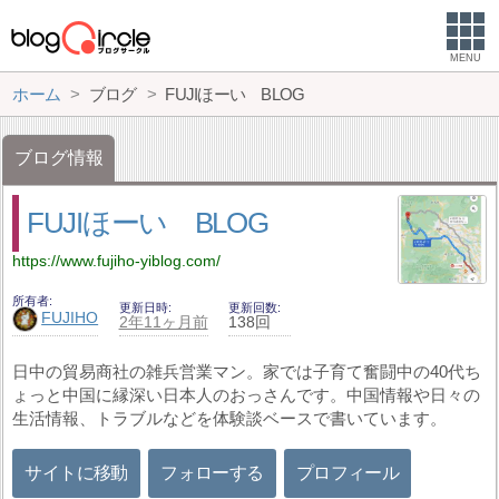
MENU
ホーム
ブログ
FUJIほーい BLOG
ブログ情報
FUJIほーい BLOG
https://www.fujiho-yiblog.com/
所有者
更新日時
更新回数
FUJIHO
2年11ヶ月前
138回
日中の貿易商社の雑兵営業マン。家では子育て奮闘中の40代ち
ょっと中国に縁深い日本人のおっさんです。中国情報や日々の
生活情報、トラブルなどを体験談ベースで書いています。
サイトに移動
フォローする
プロフィール