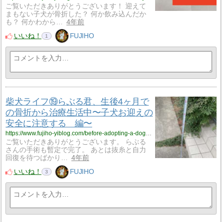
ご覧いただきありがとうございます！ 迎えて
まもない子犬が骨折した？ 何か飲み込んだか
も？ 何かわから…
4年前
いいね！
FUJIHO
1
柴犬ライフ⑲らぶる君、生後4ヶ月で
の骨折から治療生活中〜子犬お迎えの
安全に注意する 編〜
https://www.fujiho-yiblog.com/before-adopting-a-dog-create-an-environment-that-is-injury-free/
ご覧いただきありがとうございます。 らぶる
さんの手術も暫定で完了。 あとは抜糸と自力
回復を待つばかり…
4年前
いいね！
FUJIHO
3