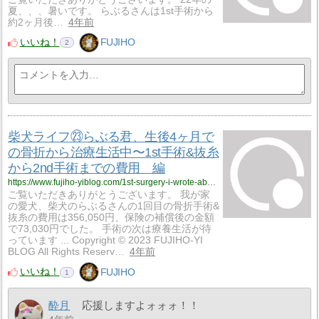
夏、、、暑いです。 らぶるさんは1st手術から
約2ヶ月後…
4年前
いいね！
FUJIHO
2
柴犬ライフ㉓らぶる君、生後4ヶ月で
の骨折から治療生活中〜1st手術&抜糸
から2nd手術までの費用 編
https://www.fujiho-yiblog.com/1st-surgery-i-wrote-about-how-to-deal-with-the-problems-of-life-after-discharge-from-the-hospital/
ご覧いただきありがとうございます。 我が家
の愛犬、柴犬のらぶるさんの1回目の骨折手術&
抜糸の費用は356,050円、保険の補償後の金額
で73,030円でした。 手術の次は療養生活が待
っています ... Copyright © 2023 FUJIHO-YI
BLOG All Rights Reserv…
4年前
いいね！
FUJIHO
1
酔月
応援しますよォォォ！！