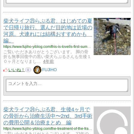
柴犬ライフ㉕らぶる君、はじめての夏
で日帰り旅行。選んだ目的地は近場の
河原。犬連れには結構おすすめかも
編。
https://www.fujiho-yiblog.com/this-is-lovells-first-summer-we-experienced-playing-in-the-river-dogs-need-to-learn-how-to-play-in-the-river/
ご覧いただきありがとうございます。 脚の骨
折も無事回復中の黒い柴犬らぶるさんも生後１
０ヶ月となりまし…
4年前
いいね！
FUJIHO
0
柴犬ライフ㉔らぶる君、生後4ヶ月で
の骨折から治療生活中〜2nd、3rd手術
の費用公開＆治療まとめ 編
https://www.fujiho-yiblog.com/the-treatment-of-the-fracture-was-successfully-completed-it-was-costly-but-my-health-returned/
ご覧いただきありがとうございます。 22年の