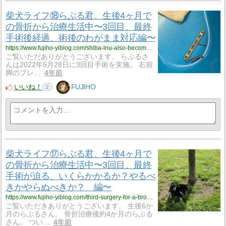
柴犬ライフ⑱らぶる君、生後4ヶ月で
の骨折から治療生活中〜3回目、最終
手術後経過、術後のわがまま対応編〜
https://www.fujiho-yiblog.com/shiba-inu-also-becomes-selfish-after-surgery-for-an-injury-lets-take-care-of-him/
ご覧いただありがとうございます。 らぶるさ
んは2022年5月28日に3回目手術を実施。 右前
脚のプレ…
4年前
いいね！
FUJIHO
2
柴犬ライフ⑰らぶる君、生後4ヶ月で
の骨折から治療生活中〜3回目、最終
手術が迫る、いくらかかるか？やるべ
きかやらぬべきか？ 編〜
https://www.fujiho-yiblog.com/third-surgery-for-a-broken-bone-in-a-shiba-dog-plate-removal-was-performed-what-was-the-cost-how-is-the-progress/
ご覧いただきありがとうございます。 生後6か
月のらぶるさん。 骨折治療後約4か月のらぶる
さん。 つい…
4年前