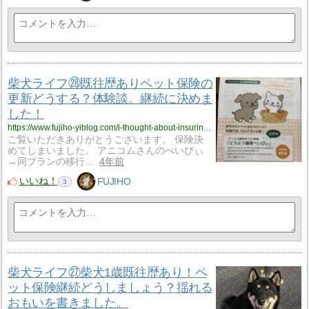
柴犬ライフ㉘既往歴ありペット保険の
更新どうする？体験談。継続に決めま
した！
https://www.fujiho-yiblog.com/i-thought-about-insuring-a-pet-dog-with-a-history-of-surgery-and-decided-to-continue/
ご覧いただきありがとうございます。 保険決
めてしまいました。 アニコムさんのべいびぃ
→同プランの移行…
4年前
いいね！
FUJIHO
3
柴犬ライフ㉗柴犬1歳既往歴あり！ペ
ット保険継続どうしましょう？揺れる
おもいを書きました。