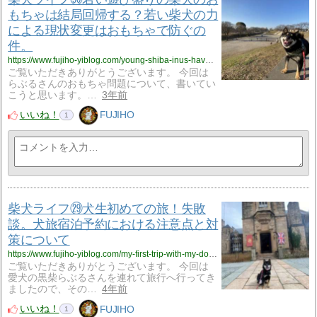
もちゃは結局回帰する？若い柴犬の力
による現状変更はおもちゃで防ぐの
件。
https://www.fujiho-yiblog.com/young-shiba-inus-have-a-lot-of-extra-strength-so-they-need-toys-to-relieve-stress/
ご覧いただきありがとうございます。 今回は
らぶるさんのおもちゃ問題について、書いてい
こうと思います。…
3年前
いいね！
FUJIHO
1
柴犬ライフ㉙犬生初めての旅！失敗
談。犬旅宿泊予約における注意点と対
策について
https://www.fujiho-yiblog.com/my-first-trip-with-my-dog-was-difficult-we-made-a-mistake-in-our-reservation-and-could-not-stay-with-them-i-wrote-about-my-experience-of-dealing-with-the-problem-and-how-to-prevent-it/
ご覧いただきありがとうございます。 今回は
愛犬の黒柴らぶるさんを連れて旅行へ行ってき
ましたので、その…
4年前
いいね！
FUJIHO
1