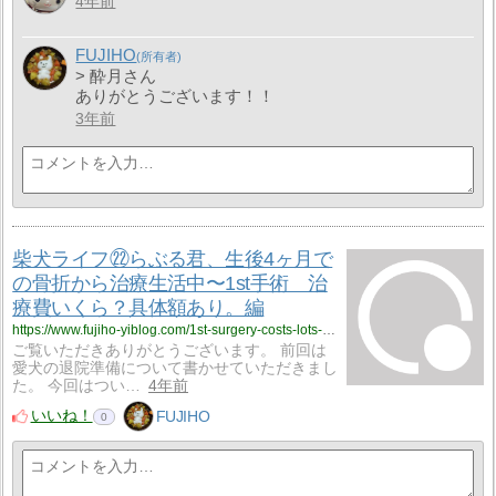
4年前
FUJIHO
> 酔月さん
ありがとうございます！！
3年前
柴犬ライフ㉒らぶる君、生後4ヶ月で
の骨折から治療生活中〜1st手術 治
療費いくら？具体額あり。編
https://www.fujiho-yiblog.com/1st-surgery-costs-lots-of-money-insurance-coverage-results-and-other-realistic-information/
ご覧いただきありがとうございます。 前回は
愛犬の退院準備について書かせていただきまし
た。 今回はつい…
4年前
いいね！
FUJIHO
0