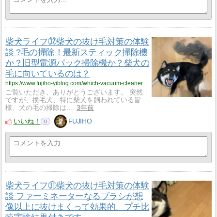
柴犬ライフ㉜柴犬の抜け毛対策の体験
談 ?毛の掃除！最新スティック掃除機
か？旧型電源パック掃除機か？柴犬の
毛に向いているのは？
https://www.fujiho-yiblog.com/which-vacuum-cleaner-do-you-prefer-to-use-for-dog-hair-a-stick-vacuum-or-an-old-corded-vacuum-my-family-is-happy-with-the-old-one/
ご覧いただき、ありがとうございます。 突然
ですが、換毛犬、特に柴犬を飼われている皆
様、犬の毛の掃除は…
3年前
いいね！
FUJIHO
0
柴犬ライフ㉛柴犬の抜け毛対策の体験
談 ファーミネーターなるブラシが想
像以上に抜けまくって効果的、プチ比