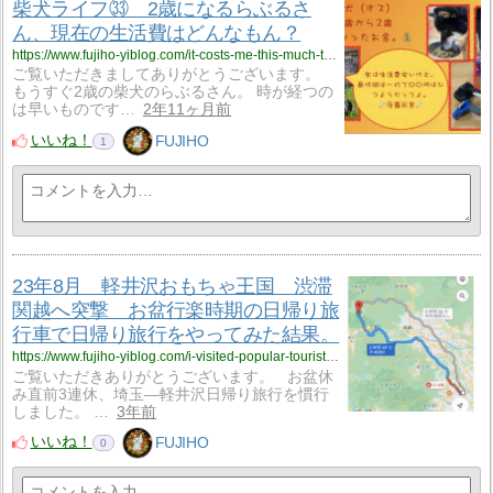
柴犬ライフ㉝ 2歳になるらぶるさ
ん、現在の生活費はどんなもん？
https://www.fujiho-yiblog.com/it-costs-me-this-much-to-feed-my-2-year-old-shiba-inu/
ご覧いただきましてありがとうございます。
もうすぐ2歳の柴犬のらぶるさん。 時が経つの
は早いものです…
2年11ヶ月前
いいね！
FUJIHO
1
23年8月 軽井沢おもちゃ王国 渋滞
関越へ突撃 お盆行楽時期の日帰り旅
行車で日帰り旅行をやってみた結果。
https://www.fujiho-yiblog.com/i-visited-popular-tourist-destinations-during-the-busy-season-this-is-a-realistic-account-of-my-experience/
ご覧いただきありがとうございます。 お盆休
み直前3連休、埼玉―軽井沢日帰り旅行を慣行
しました。 …
3年前
いいね！
FUJIHO
0