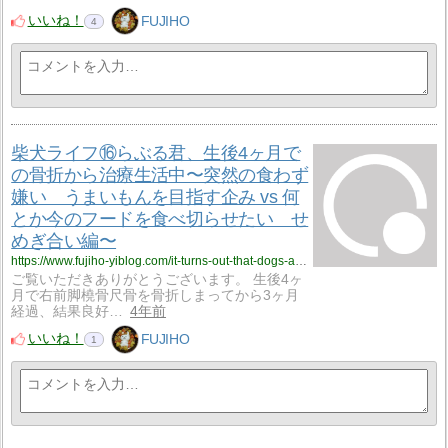
いいね！
FUJIHO
4
柴犬ライフ⑯らぶる君、生後4ヶ月で
の骨折から治療生活中〜突然の食わず
嫌い うまいもんを目指す企み vs 何
とか今のフードを食べ切らせたい せ
めぎ合い編〜
https://www.fujiho-yiblog.com/it-turns-out-that-dogs-also-have-food-likes-and-dislikes-however-i-wanted-them-to-finish-eating-their-current-food-so-i-thought-of-a-way-to-do-it/
ご覧いただきありがとうございます。 生後4ヶ
月で右前脚橈骨尺骨を骨折しまってから3ヶ月
経過、結果良好…
4年前
いいね！
FUJIHO
1