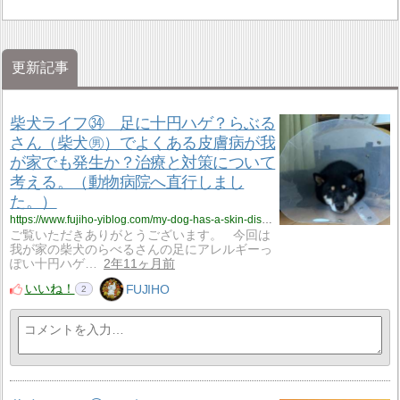
更新記事
柴犬ライフ㉞ 足に十円ハゲ？らぶる
さん（柴犬㊚）でよくある皮膚病が我
が家でも発生か？治療と対策について
考える。（動物病院へ直行しまし
た。）
https://www.fujiho-yiblog.com/my-dog-has-a-skin-disease-go-to-the-veterinary-hospital-and-start-treatment/
ご覧いただきありがとうございます。 今回は
我が家の柴犬のらべるさんの足にアレルギーっ
ぽい十円ハゲ…
2年11ヶ月前
いいね！
FUJIHO
2