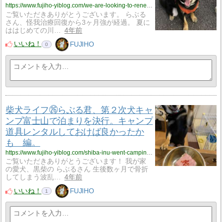
https://www.fujiho-yiblog.com/we-are-looking-to-renew-our-animal-insurance-policy-is-it-necessary/
ご覧いただきありがとうございます。 らぶる
さん、怪我治療回復から3ヶ月強が経過。 夏に
ははじめての川…
4年前
いいね！
FUJIHO
0
柴犬ライフ㉖らぶる君、第２次犬キャ
ンプ富士山で泊まりを決行。キャンプ
道具レンタルしておけば良かったか
も 編。
https://www.fujiho-yiblog.com/shiba-inu-went-camping-at-mt-i-prefer-to-rent-camping-goods/
ご覧いただきありがとうございます！ 我が家
の愛犬、黒柴の らぶるさん 生後数ヶ月で骨折
してしまう波乱…
4年前
いいね！
FUJIHO
1