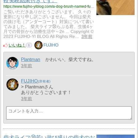
較実験結果付きです。
https://www.fujiho-yiblog.com/a-dog-brush-named-furminator-performs-very-well-i-wrote-a-testimonial/
ご覧いただきありがとうございます。 久々の
更新になり申し訳ございません。 今回は柴犬
の抜け毛（アンダーコート）対策について書い
てみました。 柴犬ライフ㉔らぶる君、生後4ヶ
月での骨折から治療生活中～2n ... Copyright ©
2023 FUJIHO-YI BLOG All Rights Re…
3年前
いいね！
FUJIHO
1
Plantman
かわいい、柴犬ですね。
3年前
FUJIHO
> Plantmanさん
ありがとうございます！
3年前
柴犬ライフ㉚若い遊び盛りの柴犬のお