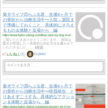
柴犬ライフ㉑らぶる君、生後4ヶ月で
の骨折から治療生活中〜入院→退院ま
で準備しておくこと 具体的にそろえ
るもの＆体験と反省から 編
https://www.fujiho-yiblog.com/they-said-my-dog-is-almost-out-of-the-hospital-after-his-surgery-what-can-i-buy-to-take-care-of-him-at-home/
ご覧いただきありがとうございます。 前回は
愛犬が怪我した！具体的な対応方法を書かせて
いただきました。…
4年前
いいね！
FUJIHO
2
柴犬ライフ⑳らぶる君、生後4ヶ月で
の骨折から治療生活中〜怪我発生 と
りあえずこうする。具体的なアクショ
ン＆体験と反省から 編
https://www.fujiho-yiblog.com/what-should-i-do-if-my-dog-is-injured-we-have-written-specific-measures-to-take/