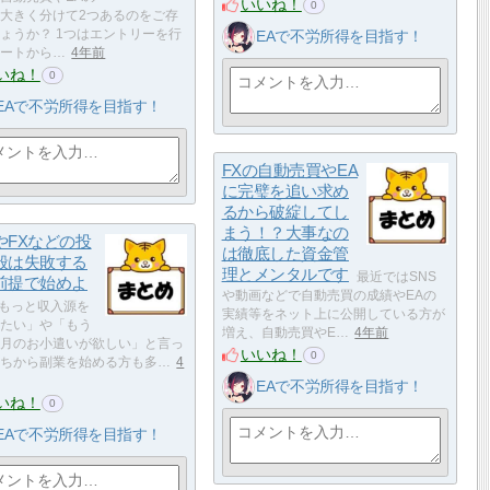
いいね！
0
大きく分けて2つあるのをご存
ょうか？ 1つはエントリーを行
EAで不労所得を目指す！
ートから…
4年前
いね！
0
EAで不労所得を目指す！
FXの自動売買やEA
に完璧を追い求め
るから破綻してし
まう！？大事なの
やFXなどの投
は徹底した資金管
般は失敗する
理とメンタルです
最近ではSNS
前提で始めよ
や動画などで自動売買の成績やEAの
もっと収入源を
実績等をネット上に公開している方が
たい」や「もう
増え、自動売買やE…
4年前
月のお小遣いが欲しい」と言っ
いいね！
0
ちから副業を始める方も多…
4
EAで不労所得を目指す！
いね！
0
EAで不労所得を目指す！