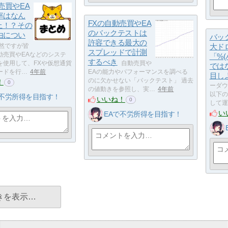
売買やEA
率はなん
FXの自動売買やEA
上！？その
のバックテストは
由につい
バッ
許容できる最大の
然ですが皆
大ド
スプレッドで計測
動売買やEAなどのシステ
「%
するべき
を使用して、FXや仮想通貨
自動売買や
では
ードを行…
4年前
EAの能力やパフォーマンスを調べる
目し
のに欠かせない「バックテスト」 過去
！
0
ーダウ
の値動きを参照し、実…
4年前
以下の
で不労所得を目指す！
いいね！
0
して運
い
EAで不労所得を目指す！
きを表示…