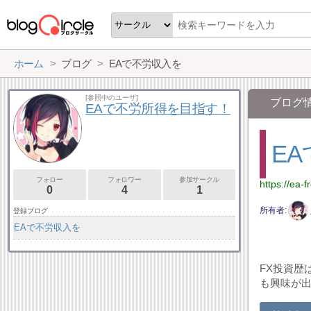
ホーム
ブログ
EAで不労収入を
[参照中のユーザ]
ブログ
EAで不労所得を目指す！
E
フォロー
フォロワー
参加サークル
https://ea-f
0
4
1
所有者
登録ブログ
EAで不労収入を
FX投資歴
も興味が出