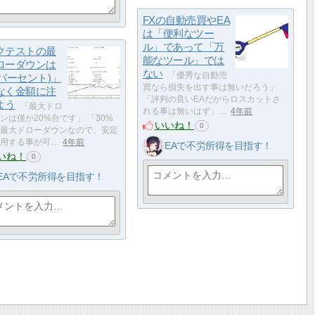
FXの自動売買やEA
は「便利なツー
ル」であって「万
クテストの最
能なツール」では
ローダウンは
ない
「優秀な自動売
(パーセント)」
買なら損失を出す事は無いだろう」
なく金額に注
「評判の良いEAだからロスカットさ
よう
「最大ドロ
れる事は無いはず」…
4年前
ンは僅か20%台です」 「30%
いいね！
0
最大ドローダウンなので、安定
用する事が可…
4年前
EAで不労所得を目指す！
いね！
0
EAで不労所得を目指す！