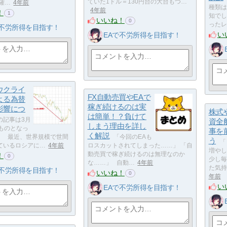
ていた1ドル＝130円台の大台もつ…
確…
4年前
種類は
4年前
！
1
知でし
いいね！
0
ったレ
で不労所得を目指す！
い
EAで不労所得を目指す！
ウクライ
FX自動売買やEAで
よる為替
稼ぎ続けるのは実
影響につ
株式
は簡単！？負けて
の記事は3月
資全
しまう理由を詳し
のものとなっ
事を
く解説
。 最近、世界規模で世間
「今回のEAも
う
「
ているロシアに…
4年前
ロスカットされてしまった……」 「自
増やし
動売買で稼ぎ続けるのは無理なのか
！
0
少し毎
な……」 自動…
4年前
た気持
で不労所得を目指す！
いいね！
0
年前
い
EAで不労所得を目指す！