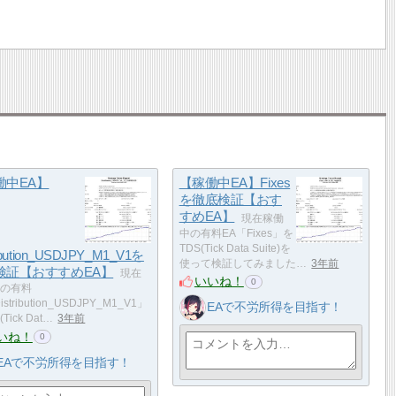
働中EA】
【稼働中EA】Fixes
を徹底検証【おす
すめEA】
現在稼働
中の有料EA「Fixes」を
TDS(Tick Data Suite)を
ribution_USDJPY_M1_V1を
使って検証してみました…
3年前
検証【おすすめEA】
現在
いいね！
0
の有料
stribution_USDJPY_M1_V1」
EAで不労所得を目指す！
Tick Dat…
3年前
いね！
0
EAで不労所得を目指す！