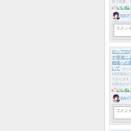
言う言葉。 
いいね
EA
ロシアの
ナ侵攻に
相場への
いて
※こ
19日現在
ております
を揺るがせ
いいね
EA