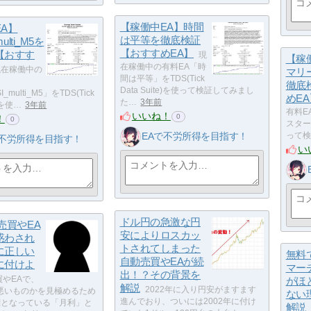
【稼働中EA】時間
A】
は平等を徹底検証
ulti_M5を
【おすすめEA】
【おすす
現
【稼
在稼働中の有料EA「時
現在稼働中の
マリ
間は平等」をTDS(Tick
徹底
Data Suite)を使って検証してみまし
_multi_M5」をTDS(Tick
めEA
た…
3年前
e)を使…
3年前
有料E
いいね！
0
！
0
スター」
EAで不労所得を目指す！
って検
で不労所得を目指す！
い
ドル円の急激な円
売買やEA
安によりロスカッ
惑わされ
トされてしまった
に正しい
無料
自動売買やEAが続
に付けよ
マー
出！？その背景を
買やEAで、
がほ
解説
2022年に入り円安がますます
悪いものかを見極めるため
ない
進んでおり、ついには2002年に付け
標となっている「月利」と
解説