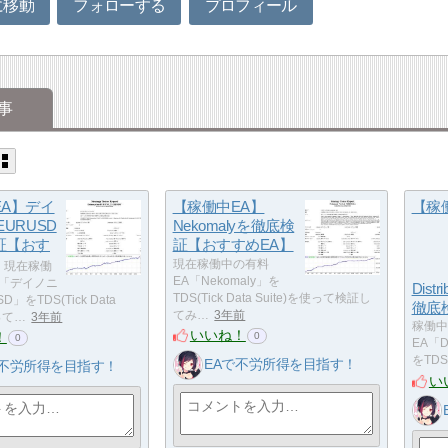
に移動
フォローする
プロフィール
事
EA】デイ
【稼働中EA】
【稼
EURUSD
Nekomalyを徹底検
証【おす
証【おすすめEA】
現在稼働中の有料
現在稼働
EA「Nekomaly」を
A「デイノニ
Dist
TDS(Tick Data Suite)を使って検証し
D」をTDS(Tick Data
徹底
てみ…
3年前
使って…
3年前
稼働中
いいね！
！
0
0
EA「Di
をTDS(
EAで不労所得を目指す！
で不労所得を目指す！
い