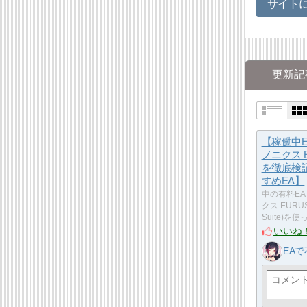
サイト
更新記
【稼働中
ノニクス 
を徹底検
すめEA】
中の有料E
クス EURUS
Suite)を
いいね
EA