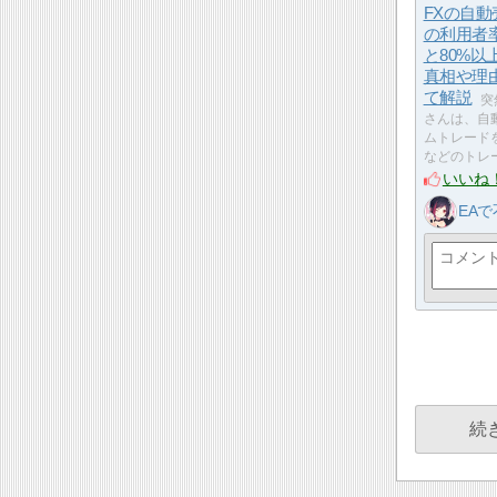
FXの自動
の利用者
と80%以
真相や理
て解説
突
さんは、自
ムトレード
などのトレ
いいね
EA
続