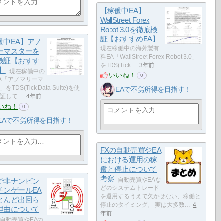
【稼働中EA】
WallStreet Forex
Robot 3.0を徹底検
証【おすすめEA】
働中EA】アノ
現在稼働中の海外製有
ーマスターを
料EA「WallStreet Forex Robot 3.0」
検証【おすす
をTDS(Tick…
3年前
】
現在稼働中の
いいね！
0
A「アノマリーマ
をTDS(Tick Data Suite)を使
EAで不労所得を目指す！
証して…
4年前
いね！
0
EAで不労所得を目指す！
FXの自動売買やEA
における運用の稼
働と停止について
考察
自動売買やEAな
で非ナンピン
どのシステムトレード
チンゲールEA
を運用するうえで欠かせない、稼働と
とんど出回ら
停止のタイミング。 実は大多数…
4
理由について
年前
自動売買やEAの