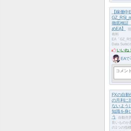
【稼働中E
GZ_RSI_m
徹底検証
めEA】
有料
EA「GZ_RSI
Data Suit
いいね
EA
FXの自動
の月利に
ないよう
知識を身
う
自動売
良いものか
の1つの指