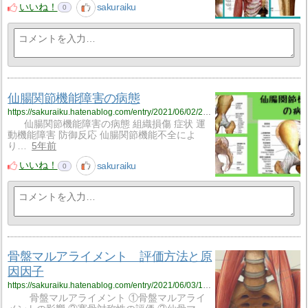
いいね！
sakuraiku
0
仙腸関節機能障害の病態
https://sakuraiku.hatenablog.com/entry/2021/06/02/222101
仙腸関節機能障害の病態 組織損傷 症状 運
動機能障害 防御反応 仙腸関節機能不全によ
り…
5年前
いいね！
sakuraiku
0
骨盤マルアライメント 評価方法と原
因因子
https://sakuraiku.hatenablog.com/entry/2021/06/03/122914
骨盤マルアライメント ①骨盤マルアライ