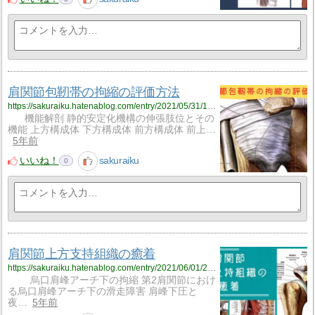
肩関節包靭帯の拘縮の評価方法
https://sakuraiku.hatenablog.com/entry/2021/05/31/161733
機能解剖 静的安定化機構の伸張肢位とその
機能 上方構成体 下方構成体 前方構成体 前上…
5年前
いいね！
sakuraiku
0
肩関節上方支持組織の癒着
https://sakuraiku.hatenablog.com/entry/2021/06/01/214158
烏口肩峰アーチ下の拘縮 第2肩関節におけ
る烏口肩峰アーチ下の滑走障害 肩峰下圧と
夜…
5年前