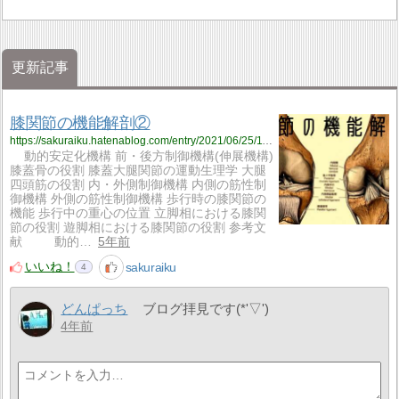
更新記事
膝関節の機能解剖②
https://sakuraiku.hatenablog.com/entry/2021/06/25/113000
動的安定化機構 前・後方制御機構(伸展機構)
膝蓋骨の役割 膝蓋大腿関節の運動生理学 大腿
四頭筋の役割 内・外側制御機構 内側の筋性制
御機構 外側の筋性制御機構 歩行時の膝関節の
機能 歩行中の重心の位置 立脚相における膝関
節の役割 遊脚相における膝関節の役割 参考文
献 動的…
5年前
いいね！
sakuraiku
4
どんぱっち
ブログ拝見です(*'▽')
4年前