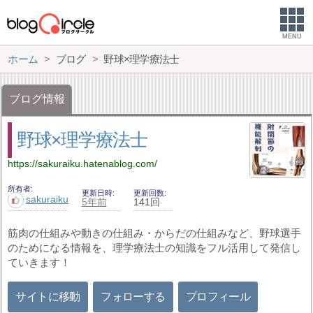
MENU
ホーム
ブログ
野球×理学療法士
ブログ情報
野球×理学療法士
https://sakuraiku.hatenablog.com/
所有者
更新日時
更新回数
sakuraiku
5年前
141回
筋肉の仕組みや動きの仕組み・からだの仕組みなど、野球選手
のためになる情報を、理学療法士の知識をフル活用して発信し
ていきます！
サイトに移動
フォローする
プロフィール