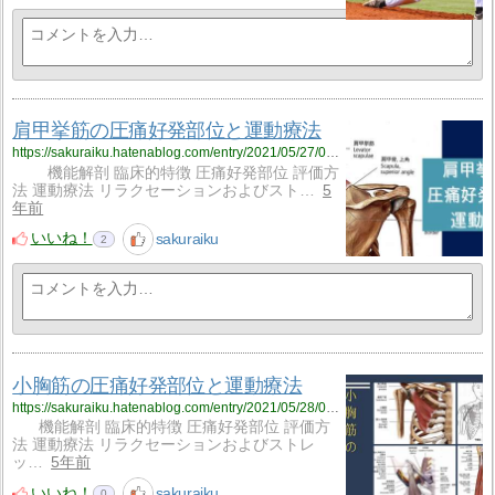
肩甲挙筋の圧痛好発部位と運動療法
https://sakuraiku.hatenablog.com/entry/2021/05/27/065154
機能解剖 臨床的特徴 圧痛好発部位 評価方
法 運動療法 リラクセーションおよびスト…
5
年前
いいね！
sakuraiku
2
小胸筋の圧痛好発部位と運動療法
https://sakuraiku.hatenablog.com/entry/2021/05/28/060000
機能解剖 臨床的特徴 圧痛好発部位 評価方
法 運動療法 リラクセーションおよびストレ
ッ…
5年前
いいね！
sakuraiku
0