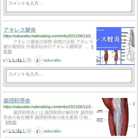
アキレス腱炎
https://sakuraiku.hatenablog.com/entry/2021/06/13/201139
アキレス腱炎の病態 病態の分類 アキレス
腱付着部症 付着部以外のアキレス腱障害 …
5
年前
いいね！
sakuraiku
0
腸脛靭帯炎
https://sakuraiku.hatenablog.com/entry/2021/06/12/212859
腸脛靭帯炎とは 腸脛靭帯の解剖学 腸脛靭
帯炎の発生機序 腸脛靭帯炎の発生要因 ①個…
5年前
いいね！
sakuraiku
0