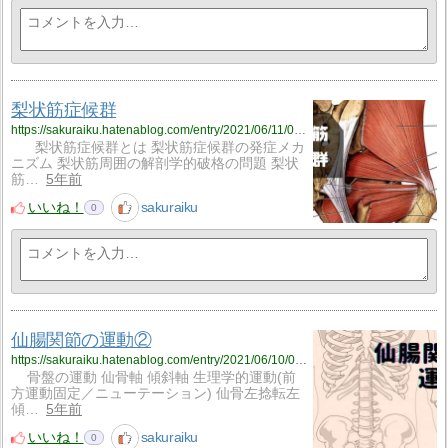
梨状筋症候群
https://sakuraiku.hatenablog.com/entry/2021/06/11/060000
梨状筋症候群とは 梨状筋症候群の発症メカ
ニズム 梨状筋周囲の解剖学的破格の問題 梨状
筋…
5年前
いいね！
sakuraiku
0
仙腸関節の運動②
https://sakuraiku.hatenablog.com/entry/2021/06/10/090647
骨盤の運動 仙骨軸 傾斜軸 生理学的運動(前
方運動固定／ニューテーション) 仙骨左捻転左
傾…
5年前
いいね！
sakuraiku
0