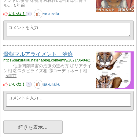
メントの影響 ②寛骨対称性の評価 ③仙骨マ
ル…
5年前
いいね！
sakuraiku
1
骨盤マルアライメント 治療
https://sakuraiku.hatenablog.com/entry/2021/06/04/201714
仙腸関節障害の治療の進め方 ①リアライ
ン相 ②スタビライズ相 ③コーディネート相 …
5年前
いいね！
sakuraiku
0
続きを表示…