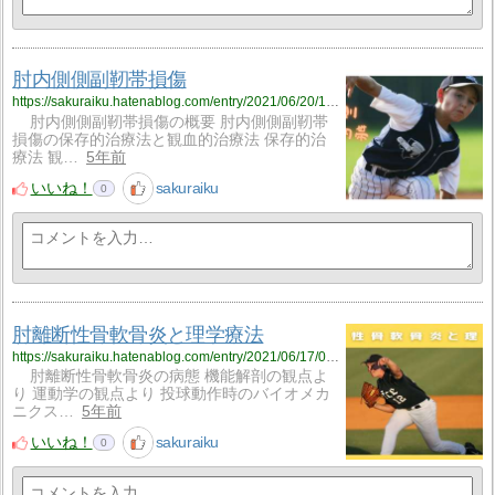
肘内側側副靭帯損傷
https://sakuraiku.hatenablog.com/entry/2021/06/20/183454
肘内側側副靭帯損傷の概要 肘内側側副靭帯
損傷の保存的治療法と観血的治療法 保存的治
療法 観…
5年前
いいね！
sakuraiku
0
肘離断性骨軟骨炎と理学療法
https://sakuraiku.hatenablog.com/entry/2021/06/17/094352
肘離断性骨軟骨炎の病態 機能解剖の観点よ
り 運動学の観点より 投球動作時のバイオメカ
ニクス…
5年前
いいね！
sakuraiku
0