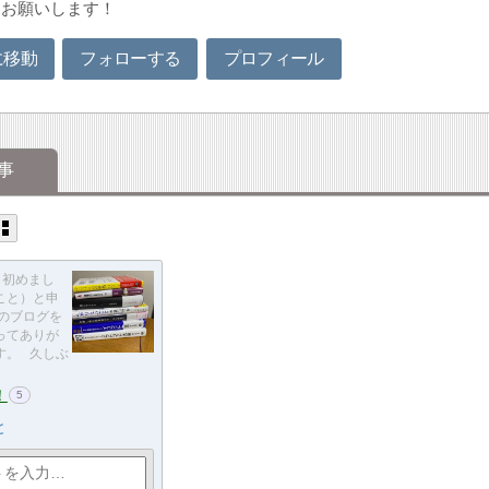
ひお願いします！
に移動
フォローする
プロフィール
事
初めまし
こと）と申
このブログを
ってありが
す。 久しぶ
！
5
と