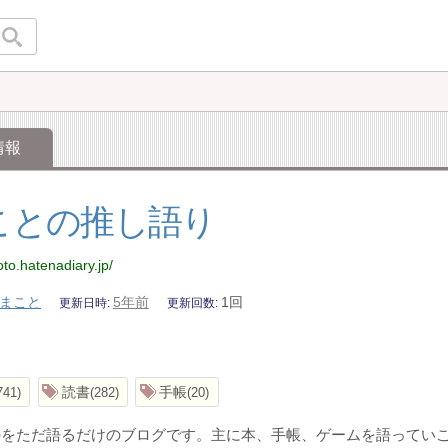
情報
ことの推し語り
oto.hatenadiary.jp/
まこと
5年前
1回
更新日時
更新回数
読書
手帳
741
282
20
のをただ語るだけのブログです。主に本、手帳、ゲームを語ってい