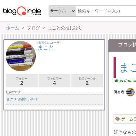
ホーム
ブログ
まことの推し語り
[参照中のユーザ]
ブログ
まこと
ま
フォロー
フォロワー
参加サークル
https://mac
2
4
2
所有者
登録ブログ
まことの推し語り
ゲーム
好きなも