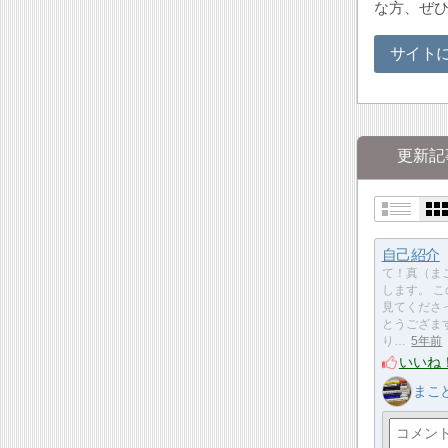
な方、ぜ
サイト
更新記
自己紹介
て！真（ま
します。 
見てくださ
とうござま
り…
5年前
いいね
まこ