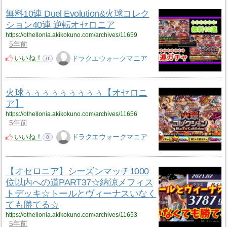
無料10連 Duel Evolution&火球コレク
ション40連 逆転オセロニア
https://othellonia.akikokuno.com/archives/11659
5年前
いいね！
ドラクエウォークマニア
0
火球ぅぅぅぅぅぅぅぅぅ【オセロニ
ア】
https://othellonia.akikokuno.com/archives/11656
5年前
いいね！
ドラクエウォークマニア
0
【オセロニア】シーズンマッチ1000
位以内への道PART37☆納涼メフィス
トデッキ☆トールとヴィーナスいなく
ても勝てる☆
https://othellonia.akikokuno.com/archives/11653
5年前