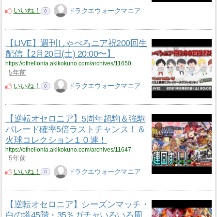
いいね！
ドラクエウォークマニア
0
【LIVE】週刊しゃべろニア祝200回生
配信【2月20日(土) 20:00〜】
https://othellonia.akikokuno.com/archives/11650
5年前
いいね！
ドラクエウォークマニア
0
【逆転オセロニア】5周年超駒＆強駒
パレード確率5倍ラストチャンス！＆
火球コレクション１０連！
https://othellonia.akikokuno.com/archives/11647
5年前
いいね！
ドラクエウォークマニア
0
【逆転オセロニア】シーズンマッチ・
白の塔45階・35％ガチャいろいろ周