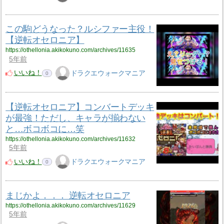
この駒どうなった？ルシファー主役！
【逆転オセロニア】
https://othellonia.akikokuno.com/archives/11635
5年前
いいね！
ドラクエウォークマニア
0
【逆転オセロニア】コンバートデッキ
が最強！ただし、キャラが揃わない
と…ボコボコに…笑
https://othellonia.akikokuno.com/archives/11632
5年前
いいね！
ドラクエウォークマニア
0
まじかよ．．． 逆転オセロニア
https://othellonia.akikokuno.com/archives/11629
5年前