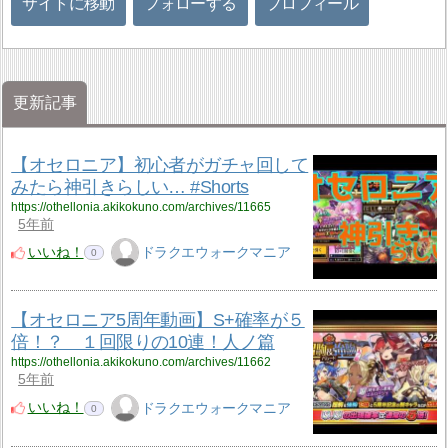
サイトに移動
フォローする
プロフィール
更新記事
【オセロニア】初心者がガチャ回して
みたら神引きらしい… #Shorts
https://othellonia.akikokuno.com/archives/11665
5年前
いいね！
ドラクエウォークマニア
0
【オセロニア5周年動画】S+確率が５
倍！？ １回限りの10連！人ノ篇
https://othellonia.akikokuno.com/archives/11662
5年前
いいね！
ドラクエウォークマニア
0