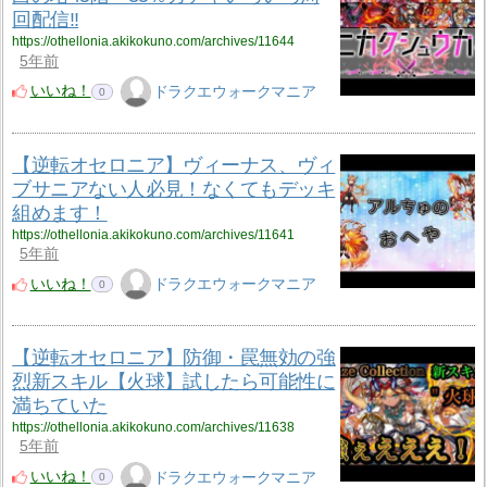
回配信‼️
https://othellonia.akikokuno.com/archives/11644
5年前
いいね！
ドラクエウォークマニア
0
【逆転オセロニア】ヴィーナス、ヴィ
ブサニアない人必見！なくてもデッキ
組めます！
https://othellonia.akikokuno.com/archives/11641
5年前
いいね！
ドラクエウォークマニア
0
【逆転オセロニア】防御・罠無効の強
烈新スキル【火球】試したら可能性に
満ちていた
https://othellonia.akikokuno.com/archives/11638
5年前
いいね！
ドラクエウォークマニア
0