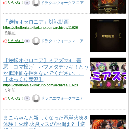
いいね！
ドラクエウォークマニア
0
「逆転オセロニア」対戦動画
https://othellonia.akikokuno.com/archives/11626
5年前
いいね！
ドラクエウォークマニア
0
【逆転オセロニア】ミアズマ4！害
悪！コマ投げ！バフメタデッキ！どう
か低評価を押さないでください、、
【ゆっくり実況】
https://othellonia.akikokuno.com/archives/11623
5年前
いいね！
ドラクエウォークマニア
0
まこちゃんと新しくなった竜単火炎を
体験！火球,火炎マスの評価は？【逆