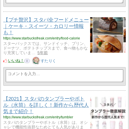
【プチ贅沢】スタバ全フードメニュー
｜ケーキ・スイーツ・カロリー情報
も！
https://www.starbucksfreak.com/entry/food-calorie
スターバックスでは、サンドイッチ、プリン、
ドーナツ、ポテトチップスまで、食べ物もかな
り充実していま…
5年前
いいね！
すたりく
0
【2021】スタバのタンブラーやボト
ル（水筒）を詳しく！新作から歴代人
気まで紹介！
https://www.starbucksfreak.com/entry/tumbler
スタバのタンブラーやボトル（水筒）は、オシ
ャレで機能性抜群なためとても人気がありま