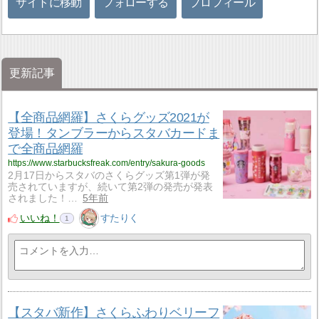
サイトに移動
フォローする
プロフィール
更新記事
【全商品網羅】さくらグッズ2021が
登場！タンブラーからスタバカードま
で全商品網羅
https://www.starbucksfreak.com/entry/sakura-goods
2月17日からスタバのさくらグッズ第1弾が発
売されていますが、続いて第2弾の発売が発表
されました！…
5年前
いいね！
すたりく
1
【スタバ新作】さくらふわりベリーフ