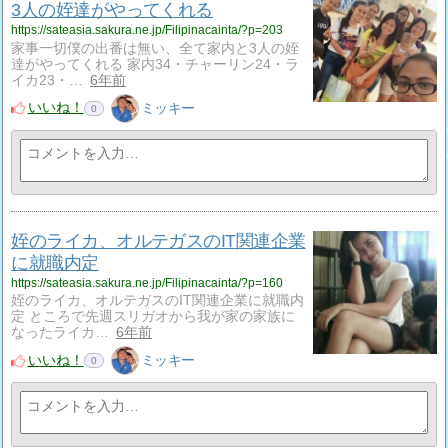
3人の姪達がやってくれる
https://sateasia.sakura.ne.jp/Filipinacainta/?p=203
家事一切僕の出番は無い、全て家内と3人の姪
達がやってくれる 家内34・チャーリン24・ラ
イカ23・…
6年前
いいね！
ミッキー
0
姪のライカ、オルテガスのIT関連企業
に就職内定
https://sateasia.sakura.ne.jp/Filipinacainta/?p=160
姪のライカ、オルテガスのIT関連企業に就職内
定 ところで先週スリガオから我が家の家族に
なったライカ…
6年前
いいね！
ミッキー
0