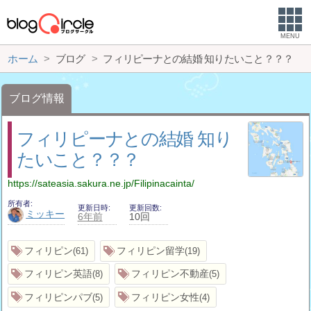
MENU
ホーム
ブログ
フィリピーナとの結婚 知りたいこと？？？
ブログ情報
フィリピーナとの結婚 知り
たいこと？？？
https://sateasia.sakura.ne.jp/Filipinacainta/
所有者
更新日時
更新回数
ミッキー
6年前
10回
フィリピン
フィリピン留学
61
19
フィリピン英語
フィリピン不動産
8
5
フィリピンパブ
フィリピン女性
5
4