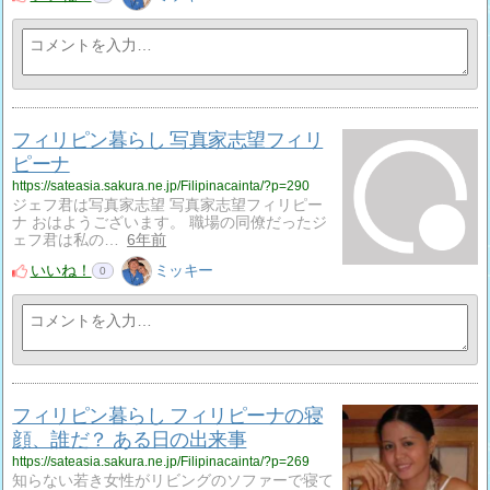
フィリピン暮らし 写真家志望フィリ
ピーナ
https://sateasia.sakura.ne.jp/Filipinacainta/?p=290
ジェフ君は写真家志望 写真家志望フィリピー
ナ おはようございます。 職場の同僚だったジ
ェフ君は私の…
6年前
いいね！
ミッキー
0
フィリピン暮らし フィリピーナの寝
顔、誰だ？ ある日の出来事
https://sateasia.sakura.ne.jp/Filipinacainta/?p=269
知らない若き女性がリビングのソファーで寝て