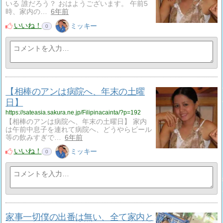
いる 誰だろう？ おはようございます。 午前5
時、家内の…
6年前
いいね！
ミッキー
0
【相棒のアンは病院へ、年末の土曜
日】
https://sateasia.sakura.ne.jp/Filipinacainta/?p=192
【相棒のアンは病院へ、年末の土曜日】 家内
は午前中息子を連れて病院へ、どうやらビール
等の飲みすぎで…
6年前
いいね！
ミッキー
0
家事一切僕の出番は無い、全て家内と