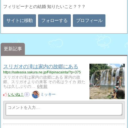
フィリピーナとの結婚 知りたいこと？？？
サイトに移動
フォローする
プロフィール
更新記事
スリガオの滝は家内の故郷にある
https://sateasia.sakura.ne.jp/Filipinacainta/?p=375
スリガオの滝は家内の故郷にある 家内の故
郷、スリガオよりの来客 その名はライカ 姪た
ちは久しぶりの…
6年前
いいね！
ミッキー
0