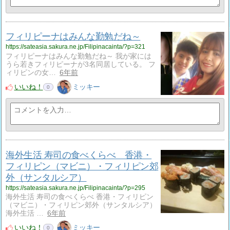
フィリピーナはみんな勤勉だね～
https://sateasia.sakura.ne.jp/Filipinacainta/?p=321
フィリピーナはみんな勤勉だね～ 我が家には
うら若きフィリピーナが3名同居している。 フ
ィリピンの女…
6年前
いいね！
ミッキー
0
海外生活 寿司の食べくらべ 香港・
フィリピン（マビニ）・フィリピン郊
外（サンタルシア）
https://sateasia.sakura.ne.jp/Filipinacainta/?p=295
海外生活 寿司の食べくらべ 香港・フィリピン
（マビニ）・フィリピン郊外（サンタルシア）
海外生活 …
6年前
いいね！
ミッキー
0