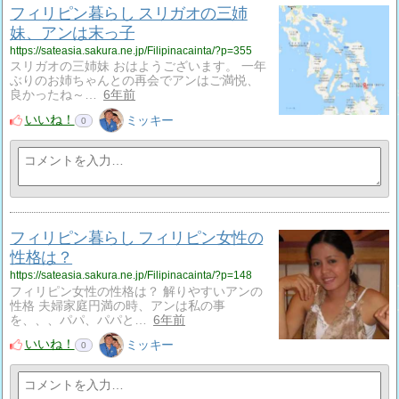
フィリピン暮らし スリガオの三姉
妹、アンは末っ子
https://sateasia.sakura.ne.jp/Filipinacainta/?p=355
スリガオの三姉妹 おはようございます。 一年
ぶりのお姉ちゃんとの再会でアンはご満悦、
良かったね～…
6年前
いいね！
ミッキー
0
フィリピン暮らし フィリピン女性の
性格は？
https://sateasia.sakura.ne.jp/Filipinacainta/?p=148
フィリピン女性の性格は？ 解りやすいアンの
性格 夫婦家庭円満の時、アンは私の事
を、、、パパ、パパと…
6年前
いいね！
ミッキー
0