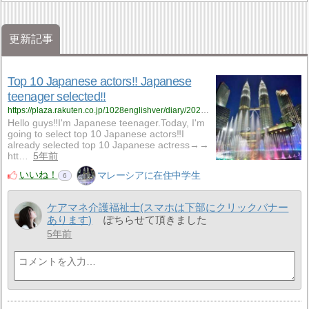
更新記事
Top 10 Japanese actors‼ Japanese
teenager selected‼
https://plaza.rakuten.co.jp/1028englishver/diary/202103230000/
​​​​​​​​​​​​​​​​​​​Hello guys‼I'm Japanese teenager.Today, I'm
going to select top 10 Japanese actors‼I
already selected top 10 Japanese actress→→​
htt…
5年前
いいね！
マレーシアに在住中学生
6
ケアマネ介護福祉士(スマホは下部にクリックバナー
あります)
ぽちらせて頂きました
5年前