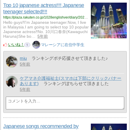
Top 10 japanese actress‼!! Japanese
teenager selected‼!!
https://plaza.rakuten.co.jp/1028englishver/diary/202103190000/
​​​​​​Hello guys‼I'm Japanese teenager.Now, I live
in Malaysia.I am going to select top 10 popular
Japanese actress‼No. 10川口春奈(Kawaguchi
Haruna)She bo…
5年前
いいね！
マレーシアに在住中学生
5
miu
ランキングポチ応援させて頂きました♪
5年前
ケアマネ介護福祉士(スマホは下部にクリックバナー
あります)
ランキングぽちらせて頂きました
5年前
Japanese songs recommended by