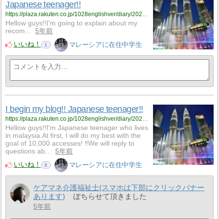
Japanese teenager!!
https://plaza.rakuten.co.jp/1028englishver/diary/202103180001/
​​Hellow guys!!I'm going to explain about my
recom…
5年前
いいね！
マレーシアに在住中学生
1
I begin my blog!! Japanese teenager!!
https://plaza.rakuten.co.jp/1028englishver/diary/202103180000/
​Hellow guys!!I'm Japanese teenager who lives
in malaysia.At first, I will do my best with the
goal of 10,000 accesses! ‼We will reply to
questions ab…
5年前
いいね！
マレーシアに在住中学生
6
ケアマネ介護福祉士(スマホは下部にクリックバナー
あります)
ぽちらせて頂きました
5年前