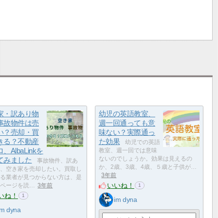
家・訳あり物
幼児の英語教室、
事故物件は売
週一回通っても意
い？売却・買
味ない？実際通っ
きる？不動産
た効果
幼児での英語
、AlbaLinkを
教室、週一回では意味
てみました
ないのでしょうか。効果は見えるの
事故物件、訳あ
か、2歳、3歳、4歳、５歳と子供が…
、空き家を売却したい。買取し
3年前
る業者が見つからない方は、是
いいね！
ページを読…
3年前
1
いね！
1
im dyna
im dyna