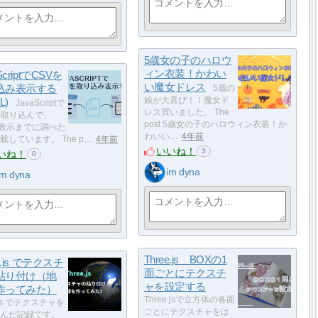
5歳女の子のハロウ
ィン衣装！かわい
ScriptでCSVを
い魔女ドレス
込み表示する
5歳の
L)
娘が大喜び！！魔女ド
JavaScriptで
レス買いました。 The
を取り込んで、
post 5歳女の子のハロウィン衣装！か
L表示までに調べた
わいい…
4年前
載しています。 The p…
4年前
いいね！
3
いね！
0
im dyna
im dyna
Three.js BOXの1
e.js でテクスチ
面ごとにテクスチ
貼り付け（地
ャを設定する
作ってみた）
Three.jsで立方体の各面
.js でテクスチャを
ごとにテクスチャをは
んだ記録です。