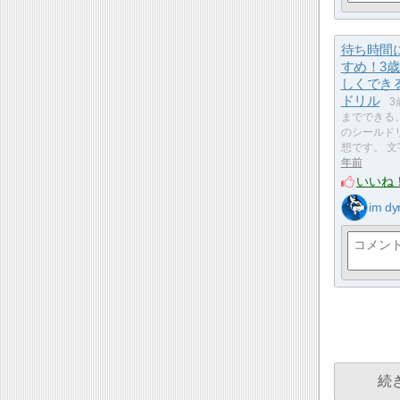
待ち時間
すめ！3
しくでき
ドリル
3
までできる
のシールド
想です。 
年前
いいね
im dy
続