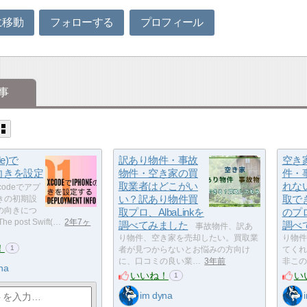
に移動
フォローする
プロフィール
事
de)で
訳あり物件・事故
空き
の向きを設定
物件・空き家の買
件・
取業者はどこがい
れな
codeでアプ
い？訳あり物件買
取で
きの初期設
の向きにつ
取プロ、AlbaLinkを
のプロ
 post Swift(…
2年7ヶ
調べてみました
調べ
事故物件、訳あ
り物件、空き家を売却したい。買取業
り物件
！
1
者が見つからないとお悩みの方向け
てくれ
に、口コミの良い業…
3年前
非この
na
いいね！
い
1
im dyna