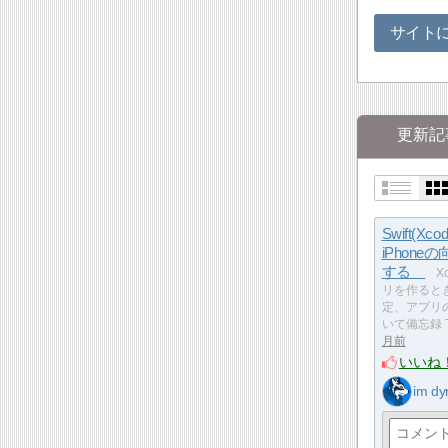
サイト
更新記
Swift(Xco
iPhone
する
X
リを作ると
定、アプリ
いて備忘録 The
月前
いいね
im dy