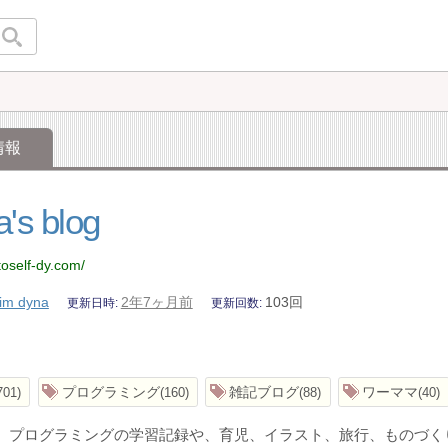
情報
's blog
toself-dy.com/
im dyna
2年7ヶ月前
103回
更新日時
更新回数
プログラミング
雑記ブログ
ワーママ
701
160
88
40
マ。プログラミングの学習記録や、育児、イラスト、旅行、ものづく