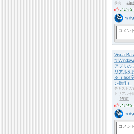
前向…
4年
いいね
im dy
Visual B
でWindo
アプリの
リアルを
る（Tex
ン操作）
テキストの
トリアルを試
…
4年前
いいね
im dy