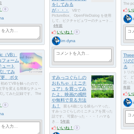
前
をしてみる
The p
！
い
が・・・
0
VBで
PictureBox、 OpenFileDialog を使用
na
して、ピクチャビュワーのチュート…
4年前
いいね！
0
im dyna
asic（VB）
Thr
wsフォーム
リの
チュート
る
「
試してみ
トリの
t変更、ボタ
すみっコぐらしの
て、ど
おもちゃ（ミニチ
思った
初めてVBを触ったので、
年前
ュア）を買ってみ
文字を変える簡単なチュー
い
してみた記録です。 The
たよ。映画の感想
や無料で見る方法
！
も！
0
親も4歳になる娘もハマった、
すみっコぐらしのミニチュアを買った
na
話です。 可愛かった・・・！ハマる
き…
5年前
いいね！
3