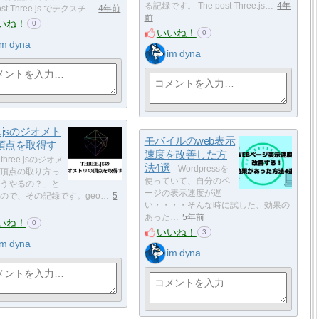
る記録です。 The post Three.js…
4年
ost Three.js でテクスチ…
4年前
前
いね！
0
いいね！
0
im dyna
im dyna
ee.jsのジオメト
モバイルのweb表示
頂点を取得す
速度を改善した方
three.jsのジオメ
法4選
Wordpressを
頂点の取り方っ
使っていて、自分のペ
うやるの？」と
ージの表示速度が遅
ので、その記録です。geo…
5
い・・・・そんな時に試した、効果の
あった…
5年前
いね！
0
いいね！
3
im dyna
im dyna