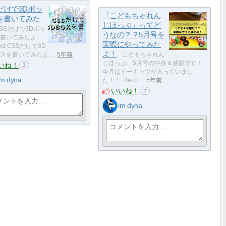
だけで3Dボッ
「こどもちゃれん
を書いてみた
じほっぷ」ってど
SSだけで3Dボッ
うなの？？5月号を
書いてみたよ!
実際にやってみた
post CSSだけで3D
よ！
スを書いてみたよ…
5年前
こどもちゃれん
じほっぷ、5月号の中身＆感想です！
いね！
1
今月はドーナッツが入っていまし
im dyna
た！！ The p…
5年前
いいね！
2
im dyna