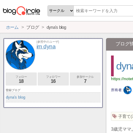
ホーム
ブログ
dyna's blog
[参照中のユーザ]
ブログ
im dyna
dyna
フォロー
フォロワー
参加サークル
https://note
18
16
7
所有者
登録ブログ
dyna's blog
子育て
3歳児マ