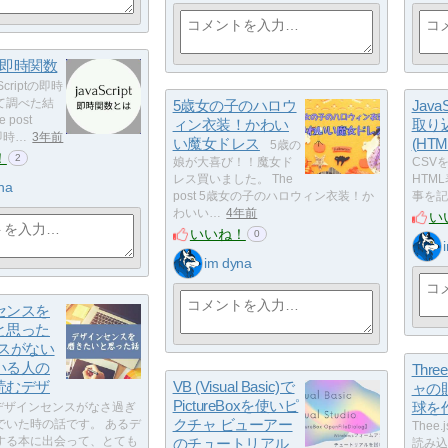
ipt即時関数
Scriptの即時
て調べた結
5歳女の子のハロウ
Java
 post
ィン衣装！かわい
取り
t即時…
3年前
い魔女ドレス
(HTM
5歳の
！
2
娘が大喜び！！魔女ド
CSV
レス買いました。 The
HTM
na
post 5歳女の子のハロウィン衣装！か
事を記
わいい…
4年前
い
いいね！
0
im dyna
センスを
と思った
ンスがない
いる人の
Thre
読むデザ
VB (Visual Basic)で
ャの
PictureBoxを使いピ
球を
デザインセンスがなさ過ぎ
クチャ ビューアー
でいた時の話です。 あるデ
Thee
する本に出会って、とても
のチュートリアル
読み込