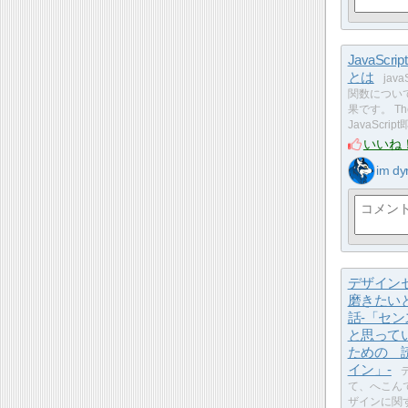
JavaScr
とは
java
関数につい
果です。 The
JavaScrip
いいね
im dy
デザイン
磨きたい
話-「セ
と思って
ための 
イン」-
て、へこん
ザインに関