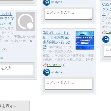
im dyna
CSS
クス
にもおす
よ
C
歳児でも楽
クスを
るシール
The 
ボック
歳でも最後
い
3歳児にもおすす
、おすすめ
リルです。 実際に使った感
め！大洗水族館、
文字、数、知恵など種…
5
磯前神社へ行った
話
3歳の娘と「アクア
！
0
ワールド茨城県大洗水
族館」、その近くの「磯前神社・神磯
na
の鳥居」へ旅行した時の記録…
5年前
いいね！
1
im dyna
きを表示…