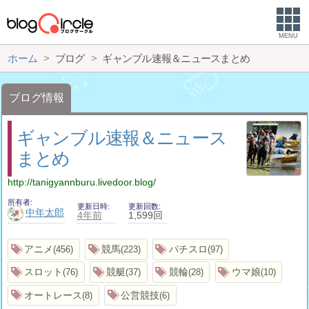
MENU
ホーム
ブログ
ギャンブル速報＆ニュースまとめ
ブログ情報
ギャンブル速報＆ニュース
まとめ
http://tanigyannburu.livedoor.blog/
所有者
更新日時
更新回数
中年太郎
4年前
1,599回
アニメ
競馬
パチスロ
456
223
97
スロット
競艇
競輪
ウマ娘
76
37
28
10
オートレース
公営競技
8
6