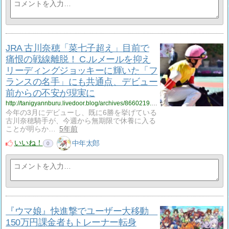
JRA 古川奈穂「菜七子超え」目前で
痛恨の戦線離脱！ C.ルメールを抑え
リーディングジョッキーに輝いた「フ
ランスの名手」にも共通点、デビュー
前からの不安が現実に
http://tanigyannburu.livedoor.blog/archives/8660219.html
今年の3月にデビューし、既に6勝を挙げている
古川奈穂騎手が、今週から無期限で休養に入る
ことが明らか…
5年前
いいね！
中年太郎
0
『ウマ娘』快進撃でユーザー大移動
150万円課金者もトレーナー転身