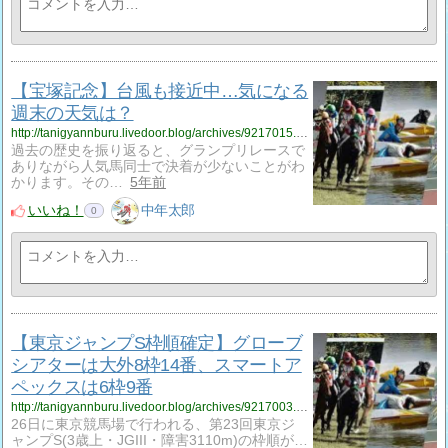
【宝塚記念】台風も接近中…気になる
週末の天気は？
http://tanigyannburu.livedoor.blog/archives/9217015.html
過去の歴史を振り返ると、グランプリレースで
ありながら人気馬同士で決着が少ないことがわ
かります。その…
5年前
いいね！
中年太郎
0
【東京ジャンプS枠順確定】グローブ
シアターは大外8枠14番、スマートア
ペックスは6枠9番
http://tanigyannburu.livedoor.blog/archives/9217003.html
26日に東京競馬場で行われる、第23回東京ジ
ャンプS(3歳上・JGIII・障害3110m)の枠順が…