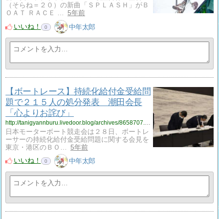
（そらね＝２０）の新曲「ＳＰＬＡＳＨ」がＢ
ＯＡＴ ＲＡＣＥ …
5年前
いいね！
中年太郎
0
【ボートレース】持続化給付金受給問
題で２１５人の処分発表 潮田会長
「心よりお詫び」
http://tanigyannburu.livedoor.blog/archives/8658707.html
日本モーターボート競走会は２８日、ボートレ
ーサーの持続化給付金受給問題に関する会見を
東京・港区のＢＯ…
5年前
いいね！
中年太郎
0