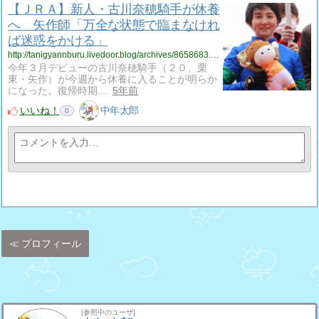
【ＪＲＡ】新人・古川奈穂騎手が休養
へ 矢作師「万全な状態で臨まなけれ
ば迷惑をかける」
http://tanigyannburu.livedoor.blog/archives/8658683.html
今年３月デビューの古川奈穂騎手（２０、栗
東・矢作）が今週から休養に入ることが明らか
になった。復帰時期…
5年前
いいね！
中年太郎
0
プロフィール
[参照中のユーザ]