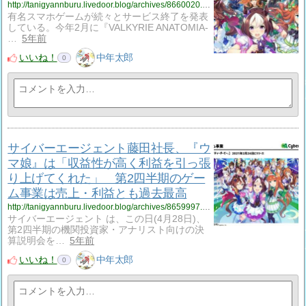
http://tanigyannburu.livedoor.blog/archives/8660020.html
有名スマホゲームが続々とサービス終了を発表
している。今年2月に『VALKYRIE ANATOMIA‐
…
5年前
いいね！
中年太郎
0
サイバーエージェント藤田社長、『ウ
マ娘』は「収益性が高く利益を引っ張
り上げてくれた」 第2四半期のゲー
ム事業は売上・利益とも過去最高
http://tanigyannburu.livedoor.blog/archives/8659997.html
サイバーエージェント は、この日(4月28日)、
第2四半期の機関投資家・アナリスト向けの決
算説明会を…
5年前
いいね！
中年太郎
0