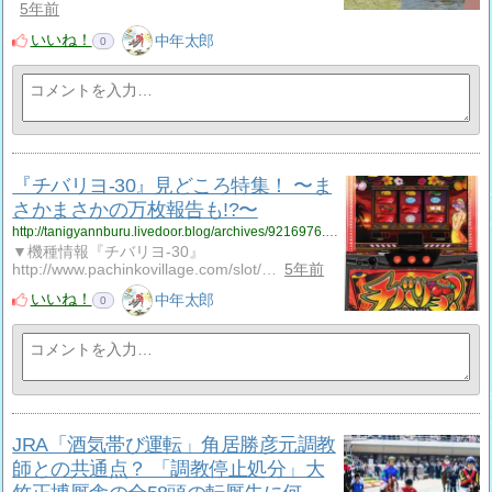
5年前
いいね！
中年太郎
0
『チバリヨ-30』見どころ特集！ 〜ま
さかまさかの万枚報告も!?〜
http://tanigyannburu.livedoor.blog/archives/9216976.html
▼機種情報『チバリヨ-30』
http://www.pachinkovillage.com/slot/…
5年前
いいね！
中年太郎
0
JRA「酒気帯び運転」角居勝彦元調教
師との共通点？ 「調教停止処分」大