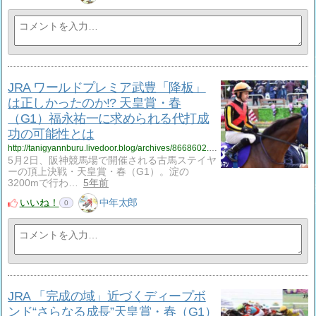
JRA ワールドプレミア武豊「降板」
は正しかったのか!? 天皇賞・春
（G1）福永祐一に求められる代打成
功の可能性とは
http://tanigyannburu.livedoor.blog/archives/8668602.html
5月2日、阪神競馬場で開催される古馬ステイヤ
ーの頂上決戦・天皇賞・春（G1）。淀の
3200mで行わ…
5年前
いいね！
中年太郎
0
JRA 「完成の域」近づくディープボ
ンド“さらなる成長”天皇賞・春（G1）