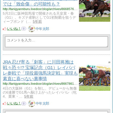
では「致命傷」の可能性も？
http://tanigyannburu.livedoor.blog/archives/8668576.html
5月2日に阪神競馬場で開催される天皇賞・春
（G1）。キズナ産駒としてG1初制覇を狙うデ
ィープボンド（…
5年前
いいね！
中年太郎
0
JRA 忍び寄る「刺客」に川田将雅は
戦々恐々!? 宝塚記念（G1）レイパパ
レ参戦で「現役最強馬決定戦」実現も
素直に喜べない裏事情
http://tanigyannburu.livedoor.blog/archives/8667861.html
4日の大阪杯（G1）を制し、デビューから無傷
の6連勝でG1馬へ駆け上がったレイパパレ（牝
4、栗東・…
5年前
いいね！
中年太郎
0