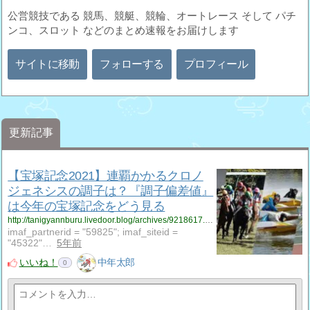
公営競技である 競馬、競艇、競輪、オートレース そして パチ
ンコ、スロット などのまとめ速報をお届けします
サイトに移動
フォローする
プロフィール
更新記事
【宝塚記念2021】連覇かかるクロノ
ジェネシスの調子は？『調子偏差値』
は今年の宝塚記念をどう見る
http://tanigyannburu.livedoor.blog/archives/9218617.html
imaf_partnerid = "59825"; imaf_siteid =
"45322"…
5年前
いいね！
中年太郎
0