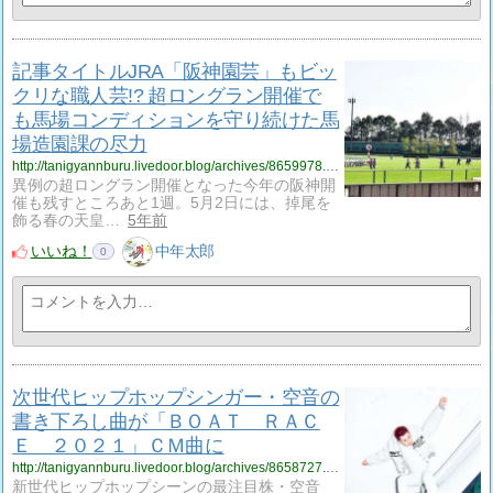
記事タイトルJRA「阪神園芸」もビッ
クリな職人芸!? 超ロングラン開催で
も馬場コンディションを守り続けた馬
場造園課の尽力
http://tanigyannburu.livedoor.blog/archives/8659978.html
異例の超ロングラン開催となった今年の阪神開
催も残すところあと1週。5月2日には、掉尾を
飾る春の天皇…
5年前
いいね！
中年太郎
0
次世代ヒップホップシンガー・空音の
書き下ろし曲が「ＢＯＡＴ ＲＡＣ
Ｅ ２０２１」ＣＭ曲に
http://tanigyannburu.livedoor.blog/archives/8658727.html
新世代ヒップホップシーンの最注目株・空音