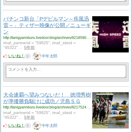
パチンコ新台「Pデビルマン～疾風迅
雷～」ティザー映像が公開／ニューギ
ン
http://tanigyannburu.livedoor.blog/archives/9218590.html
imaf_partnerid = "59825"; imaf_siteid =
"45322"…
5年前
いいね！
中年太郎
0
大会連覇へ望みつないだ！ 徳増秀樹
が準優勝負駆けに成功／児島ＳＧ
http://tanigyannburu.livedoor.blog/archives/9217524.html
imaf_partnerid = "59825"; imaf_siteid =
"45322"…
5年前
いいね！
中年太郎
0