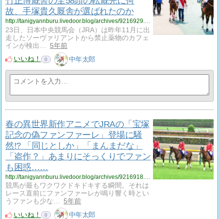
竹正博厩舎の全58頭の転厩先に何
故、手塚貴久厩舎が選ばれたのか
http://tanigyannburu.livedoor.blog/archives/9216929.html
23日、日本中央競馬会（JRA）は昨年11月に出
走したソーヴァリアントから禁止薬物のカフェ
インが検出…
5年前
いいね！
中年太郎
0
春の異世界新作アニメでJRAの「宝塚
記念の偽ファンファーレ」登場に騒
然!? 「同じとしか」「まんまだな」
「盗作？」あまりにそっくりでファン
も困惑……
http://tanigyannburu.livedoor.blog/archives/9216918.html
競馬が最もワクワクドキドキする瞬間。それは
レース直前にファンファーレが鳴り響く時とい
うファンも少な…
5年前
いいね！
中年太郎
0