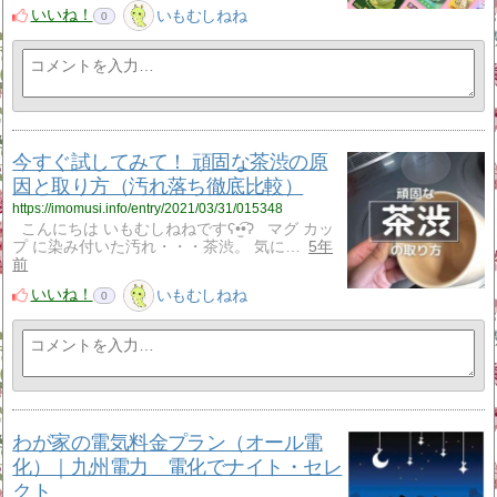
いいね！
いもむしねね
0
今すぐ試してみて！ 頑固な茶渋の原
因と取り方（汚れ落ち徹底比較）
https://imomusi.info/entry/2021/03/31/015348
こんにちは いもむしねねですʕ•̫͡•ʔ マグ カッ
プ に染み付いた汚れ・・・茶渋。 気に…
5年
前
いいね！
いもむしねね
0
わが家の電気料金プラン（オール電
化）｜九州電力 電化でナイト・セレ
クト