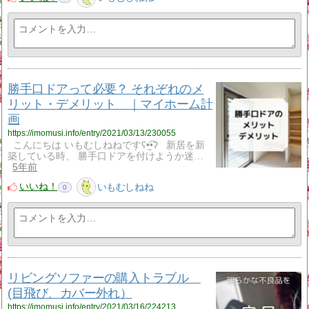
勝手口ドアって必要？ それぞれのメ
リット・デメリット ｜マイホーム計
画
https://imomusi.info/entry/2021/03/13/230055
こんにちは いもむしねねですʕ•̫͡•ʔ 新居を新
築している時、 勝手口ドアを付けようか迷…
5年前
いいね！
いもむしねね
0
リビングソファーの購入トラブル
(目飛び、カバー外れ）
https://imomusi.info/entry/2021/03/16/224213