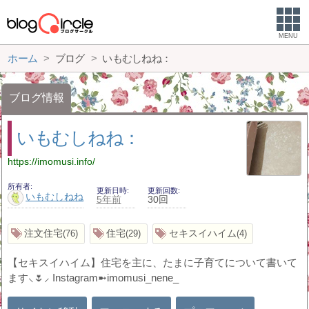
MENU
ホーム
ブログ
いもむしねね：
ブログ情報
いもむしねね：
https://imomusi.info/
所有者
更新日時
更新回数
いもむしねね
5年前
30回
注文住宅
住宅
セキスイハイム
76
29
4
【セキスイハイム】住宅を主に、たまに子育てについて書いて
ます⸜🌷︎⸝‍ Instagram➼imomusi_nene_