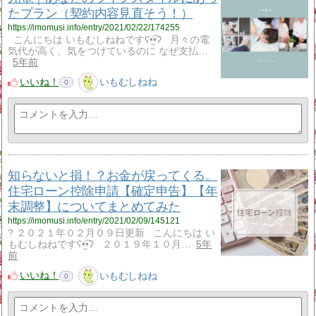
たプラン（契約内容見直そう！）
https://imomusi.info/entry/2021/02/22/174255
こんにちは いもむしねねですʕ•̫͡•ʔ 月々の電
気代が高く、気をつけているのに なぜ支払…
5年前
いいね！
いもむしねね
0
知らないと損！？お金が戻ってくる。
住宅ローン控除申請【確定申告】【年
末調整】についてまとめてみた
https://imomusi.info/entry/2021/02/09/145121
? ２０２１年０２月０９日更新 こんにちは い
もむしねねですʕ•̫͡•ʔ ２０１９年１０月…
5年
前
いいね！
いもむしねね
0