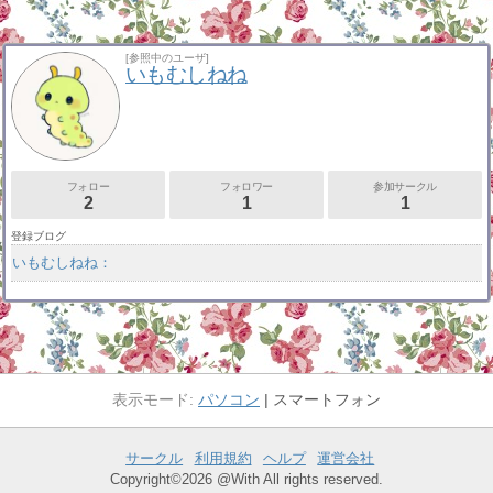
[参照中のユーザ]
いもむしねね
フォロー
フォロワー
参加サークル
2
1
1
登録ブログ
いもむしねね：
パソコン
スマートフォン
サークル
利用規約
ヘルプ
運営会社
Copyright©2026 @With All rights reserved.