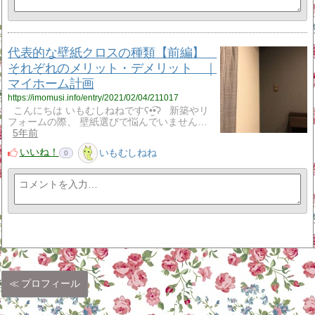
代表的な壁紙クロスの種類【前編】
それぞれのメリット・デメリット ｜
マイホーム計画
https://imomusi.info/entry/2021/02/04/211017
こんにちは いもむしねねですʕ•̫͡•ʔ 新築やリ
フォームの際、 壁紙選びで悩んでいません…
5年前
いいね！
いもむしねね
0
プロフィール