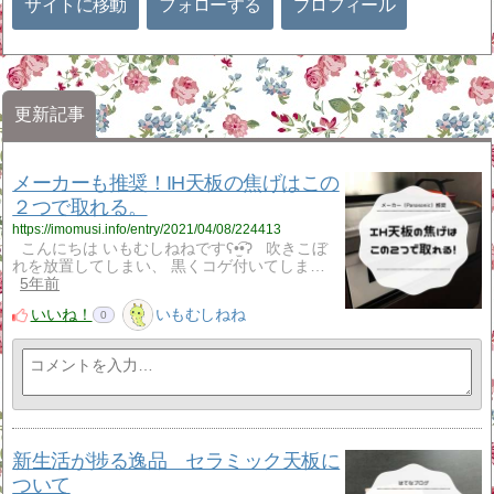
サイトに移動
フォローする
プロフィール
更新記事
メーカーも推奨！IH天板の焦げはこの
２つで取れる。
https://imomusi.info/entry/2021/04/08/224413
こんにちは いもむしねねですʕ•̫͡•ʔ 吹きこぼ
れを放置してしまい、 黒くコゲ付いてしま…
5年前
いいね！
いもむしねね
0
新生活が捗る逸品 セラミック天板に
ついて