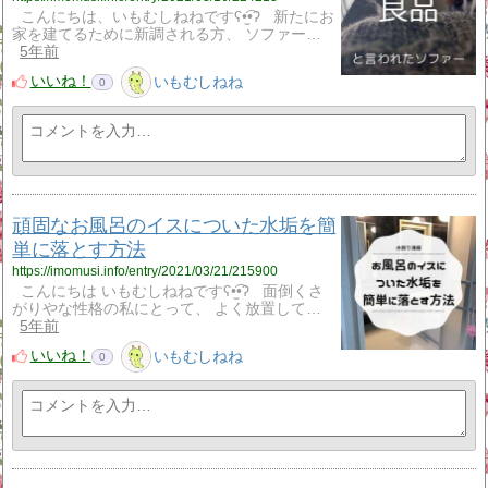
こんにちは、いもむしねねですʕ•̫͡•ʔ 新たにお
家を建てるために新調される方、 ソファー…
5年前
いいね！
いもむしねね
0
頑固なお風呂のイスについた水垢を簡
単に落とす方法
https://imomusi.info/entry/2021/03/21/215900
こんにちは いもむしねねですʕ•̫͡•ʔ 面倒くさ
がりやな性格の私にとって、 よく放置して…
5年前
いいね！
いもむしねね
0