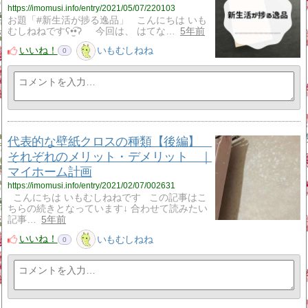
https://imomusi.info/entry/2021/05/07/220103
お題「#新生活が捗る逸品」 こんにちは いも
むしねねですʕ•̫͡•ʔ 今回は、 はてな…
5年前
いいね！
いもむしねね
0
代表的な壁紙クロスの種類【後編】
それぞれのメリット・デメリット ｜
マイホーム計画
https://imomusi.info/entry/2021/02/07/002631
こんにちは いもむしねねです この記事はこ
ちらの続きとなっています↓ 合わせて読みたい
記事…
5年前
いいね！
いもむしねね
0