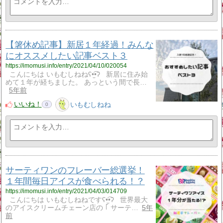
【箸休め記事】新居１年経過！みんな
にオススメしたい記事ベスト３
https://imomusi.info/entry/2021/04/10/020054
こんにちは いもむしねねʕ•̫͡•ʔ 新居に住み始
めて１年が経ちました。 あっという間で長…
5年前
いいね！
いもむしねね
0
サーティワンのフレーバー総選挙！
１年間毎日アイスが食べられる！？
https://imomusi.info/entry/2021/04/03/014709
こんにちは いもむしねねですʕ•̫͡•ʔ 世界最大
のアイスクリームチェーン店の ｢ サーテ…
5年
前