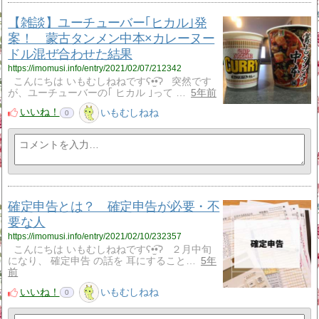
【雑談】ユーチューバー｢ヒカル｣発
案！ 蒙古タンメン中本×カレーヌー
ドル混ぜ合わせた結果
https://imomusi.info/entry/2021/02/07/212342
こんにちは いもむしねねですʕ•̫͡•ʔ 突然です
が、ユーチューバーの｢ ヒカル ｣って …
5年前
いいね！
いもむしねね
0
確定申告とは？ 確定申告が必要・不
要な人
https://imomusi.info/entry/2021/02/10/232357
こんにちは いもむしねねですʕ•̫͡•ʔ ２月中旬
になり、 確定申告 の話を 耳にすること…
5年
前
いいね！
いもむしねね
0