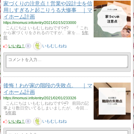
家づくりの注意点！営業や設計士を信
用しすぎると起こりうる大惨事 ｜マ
イホーム計画
https://imomusi.info/entry/2021/02/15/233000
こんにちは いもむしねねですʕ•̫͡•ʔ 『 これ
から家づくりをされるのですが、 家を…
5年
前
いいね！
いもむしねね
0
後悔！わが家の階段の失敗点。 ｜マ
イホーム計画
https://imomusi.info/entry/2021/02/01/233326
こんにちは いもむしねねですʕ•̫͡•ʔ 前回の記
事より数日空いてるしまいましたが、 今回…
5年前
いいね！
いもむしねね
0