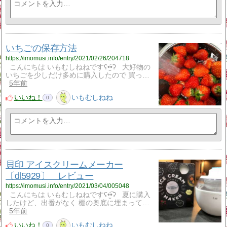
いちごの保存方法
https://imomusi.info/entry/2021/02/26/204718
こんにちは いもむしねねですʕ•̫͡•ʔ 大好物の
いちごを少しだけ多めに購入したので 買っ…
5年前
いいね！
いもむしねね
0
貝印 アイスクリームメーカー
〔dl5929〕 レビュー
https://imomusi.info/entry/2021/03/04/005048
こんにちは いもむしねねですʕ•̫͡•ʔ 夏に購入
したけど、出番がなく 棚の奥底に埋まって…
5年前
いいね！
いもむしねね
0