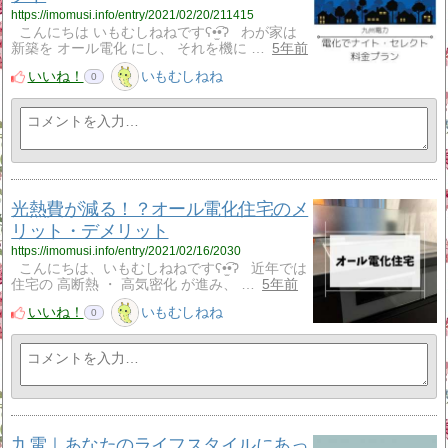
https://imomusi.info/entry/2021/02/20/211415
こんにちは いもむしねねですʕ•̫͡•ʔ わが家は
新築を オール電化 にし、 それを機に …
5年前
いいね！
いもむしねね
0
光熱費が減る！？オール電化住宅のメ
リット・デメリット
https://imomusi.info/entry/2021/02/16/2030
こんにちは、いもむしねねですʕ•̫͡•ʔ 近年では
住宅の 高断熱 ・ 高気密化 が進み、 …
5年前
いいね！
いもむしねね
0
九電｜あなたのライフスタイルにあっ