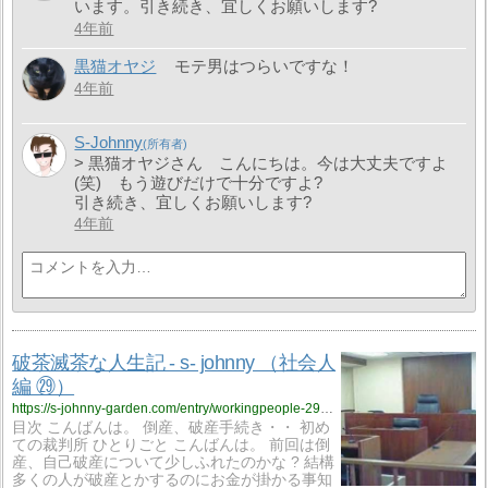
います。引き続き、宜しくお願いします?
4年前
黒猫オヤジ
モテ男はつらいですな！
4年前
S-Johnny
> 黒猫オヤジさん こんにちは。今は大丈夫ですよ
(笑) もう遊びだけで十分ですよ?
引き続き、宜しくお願いします?
4年前
破茶滅茶な人生記 - s- johnny （社会人
編 ㉙）
https://s-johnny-garden.com/entry/workingpeople-29?utm_source=feed
目次 こんばんは。 倒産、破産手続き・・ 初め
ての裁判所 ひとりごと こんばんは。 前回は倒
産、自己破産について少しふれたのかな ? 結構
多くの人が破産とかするのにお金が掛かる事知