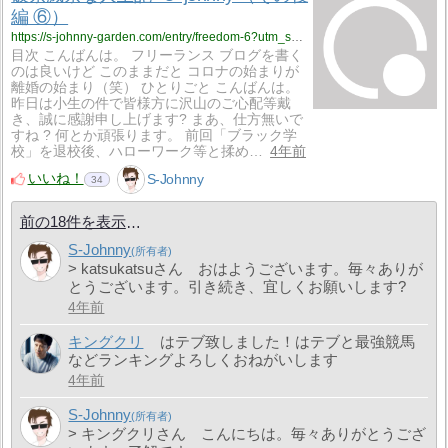
編 ⑥）
https://s-johnny-garden.com/entry/freedom-6?utm_source=feed
目次 こんばんは。 フリーランス ブログを書く
のは良いけど このままだと コロナの始まりが
離婚の始まり（笑） ひとりごと こんばんは。
昨日は小生の件で皆様方に沢山のご心配等戴
き、誠に感謝申し上げます? まあ、仕方無いで
すね ? 何とか頑張ります。 前回「ブラック学
校」を退校後、ハローワーク等と揉め…
4年前
いいね！
S-Johnny
34
前の18件を表示
S-Johnny
> katsukatsuさん おはようございます。毎々ありが
とうございます。引き続き、宜しくお願いします?
4年前
キングクリ
はテブ致しました！はテブと最強競馬
などランキングよろしくおねがいします
4年前
S-Johnny
> キングクリさん こんにちは。毎々ありがとうござ