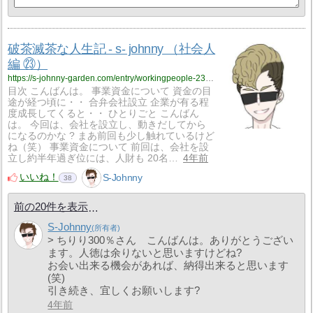
破茶滅茶な人生記 - s- johnny （社会人
編 ㉓）
https://s-johnny-garden.com/entry/workingpeople-23?utm_source=feed
目次 こんばんは。 事業資金について 資金の目
途が経つ頃に・・ 合弁会社設立 企業が有る程
度成長してくると・・ ひとりごと こんばん
は。 今回は、会社を設立し、動きだしてから
になるのかな ? まあ前回も少し触れているけど
ね（笑） 事業資金について 前回は、会社を設
立し約半年過ぎ位には、人財も 20名…
4年前
いいね！
S-Johnny
38
前の20件を表示
S-Johnny
> ちりり300％さん こんばんは。ありがとうござい
ます。人徳は余りないと思いますけどね?
お会い出来る機会があれば、納得出来ると思います
(笑)
引き続き、宜しくお願いします?
4年前