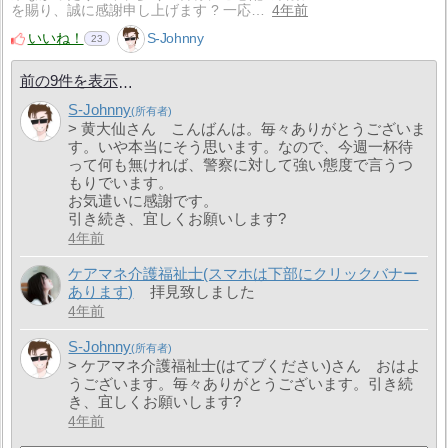
を賜り、誠に感謝申し上げます ? 一応…
4年前
いいね！
S-Johnny
23
前の9件を表示
S-Johnny
> 黄大仙さん こんばんは。毎々ありがとうございま
す。いや本当にそう思います。なので、今週一杯待
って何も無ければ、警察に対して強い態度で言うつ
もりでいます。
お気遣いに感謝です。
引き続き、宜しくお願いします?
4年前
ケアマネ介護福祉士(スマホは下部にクリックバナー
あります)
拝見致しました
4年前
S-Johnny
> ケアマネ介護福祉士(はてブください)さん おはよ
うございます。毎々ありがとうございます。引き続
き、宜しくお願いします?
4年前