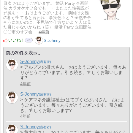
目次 おはようございます。 婚活 Party 企画開
催 カラオケオフ会でも・・ またまた性善説が
邪魔を・・ おはようございます。 前回は女難
の相が出てると言われ、事実色々と ? 全然モテ
そうに無いのに、不思議で仕方ないよ ? 人は見
た目じゃないからね（笑） 婚活 Party 企画開催
〇〇市のオフ会…
4年前
いいね！
S-Johnny
46
前の20件を表示
S-Johnny
> アルプスの排水さん おはようございます。毎々あ
りがとうございます。引き続き、宜しくお願いしま
す?
4年前
S-Johnny
> ケアマネ介護福祉士(はてブください)さん おはよ
うございます。毎々ありがとうございます。引き続
き、宜しくお願いします?
4年前
S-Johnny
> 黄大仙さん おはようございます。毎々ありがとう