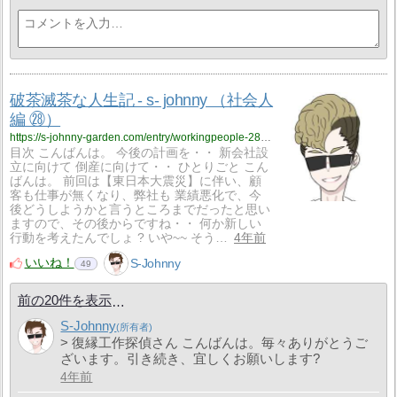
破茶滅茶な人生記 - s- johnny （社会人
編 ㉘）
https://s-johnny-garden.com/entry/workingpeople-28?utm_source=feed
目次 こんばんは。 今後の計画を・・ 新会社設
立に向けて 倒産に向けて・・ ひとりごと こん
ばんは。 前回は【東日本大震災】に伴い、顧
客も仕事が無くなり、弊社も 業績悪化で、今
後どうしようかと言うところまでだったと思い
ますので、その後からですね・・ 何か新しい
行動を考えたんでしょ ? いや~~ そう…
4年前
いいね！
S-Johnny
49
前の20件を表示
S-Johnny
> 復縁工作探偵さん こんばんは。毎々ありがとうご
ざいます。引き続き、宜しくお願いします?
4年前