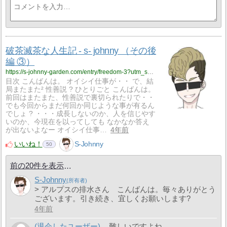
破茶滅茶な人生記 - s- johnny （その後
編 ③）
https://s-johnny-garden.com/entry/freedom-3?utm_source=feed
目次 こんばんは。 オイシイ仕事が・・ で、結
局またまた² 性善説 ? ひとりごと こんばんは。
前回はまたまた、性善説で裏切られたりで・・
でも今回からまだ何回か同じような事が有るん
でしょ ? ・・・成長しないのか、人を信じやす
いのか、今現在を以ってしても なかなか答え
が出ないよなー オイシイ仕事…
4年前
いいね！
S-Johnny
50
前の20件を表示
S-Johnny
> アルプスの排水さん こんばんは。毎々ありがとう
ございます。引き続き、宜しくお願いします?
4年前
(退会したユーザー)
難しいですよね…