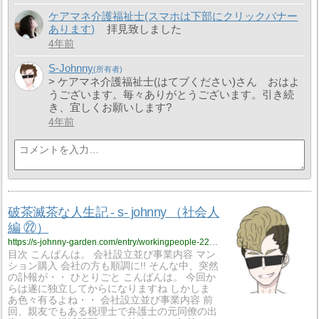
ケアマネ介護福祉士(スマホは下部にクリックバナー
あります)
拝見致しました
4年前
S-Johnny
> ケアマネ介護福祉士(はてブください)さん おはよ
うございます。毎々ありがとうございます。引き続
き、宜しくお願いします?
4年前
破茶滅茶な人生記 - s- johnny （社会人
編 ㉒）
https://s-johnny-garden.com/entry/workingpeople-22?utm_source=feed
目次 こんばんは。 会社設立並び事業内容 マン
ション購入 会社の方も順調に!! そんな中、突然
の訃報が・・ ひとりごと こんばんは。 今回か
らは遂に独立してからになりますね しかしま
あ色々有るよね・・ 会社設立並び事業内容 前
回、親友でもある税理士で弁護士の元同僚の出