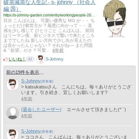
破茶滅茶な人生記 - s- johnny （社会人
編 ㉖）
https://s-johnny-garden.com/entry/workingpeople-26?utm_source=feed
目次 こんばんは。 可愛い優秀な MG が・・ ち
ょっとだけ救世主か ? 最悪に向かって・・ 直
感を少し感じて ひとりごと こんばんは。 前回
はリーマン後、新ビジネスで繋いで来たところ
まででしたね 新しい方向で少し先が見えたの
は良かったんじゃない ? それがね~~ また問題
&「欲望」がさ ? 可愛…
4年前
いいね！
S-Johnny
42
前の19件を表示
S-Johnny
> katsukatsuさん こんにちは。毎々ありがとうござ
います。引き続き、宜しくお願いします?
4年前
(退会したユーザー)
エールさせて頂きました(*´`)
4年前
S-Johnny
> ココさん こんばんは。毎々ありがとうございま