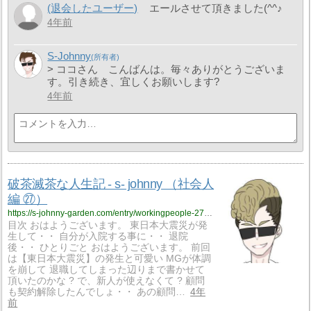
(退会したユーザー)
エールさせて頂きました(^^♪
4年前
S-Johnny
> ココさん こんばんは。毎々ありがとうございま
す。引き続き、宜しくお願いします?
4年前
破茶滅茶な人生記 - s- johnny （社会人
編 ㉗）
https://s-johnny-garden.com/entry/workingpeople-27?utm_source=feed
目次 おはようございます。 東日本大震災が発
生して・・ 自分が入院する事に・・ 退院
後・・ ひとりごと おはようございます。 前回
は【東日本大震災】の発生と可愛い MGが体調
を崩して 退職してしまった辺りまで書かせて
頂いたのかな ? で、新人が使えなくて ? 顧問
も契約解除したんでしょ・・ あの顧問…
4年
前