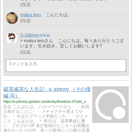
4年前
matsu teru
こんにちは。
4年前
S-Johnny
> matsu teruさん こんにちは。毎々ありがとうござ
います。引き続き、宜しくお願いします?
4年前
破茶滅茶な人生記 - s- johnny （その後
編 ④）
https://s-johnny-garden.com/entry/freedom-4?utm_source=feed
目次 こんばんは。 ハローワークから・・ 結局
入校することに・・ メチャクチャ変えてや
れ・・ やはりブラック学校だった・・ ひとり
ごと こんばんは。 ＊ 昨日は、追突事故に遭
い、ブログの UP 及び皆様のところへお邪魔出
来なかったりの中、多くの皆様にご心配の言葉