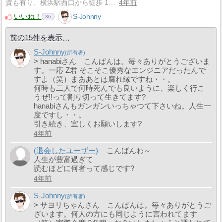
資も有り、横浜駅西口から徒歩 1…
4年前
いいね！
S-Johnny
36
前の15件を表示
S-Johnny
> hanabiさん こんばんは。毎々ありがとうございま
す。一応 Z君 そこそこ優秀なエンジニアだったんで
すよ（笑）まああとは腐れ縁ですね・・。
何時も二人で何時死んでも良いように、楽しく行こ
うぜ!!って割り切って生きてます?
hanabiさんもガンガンいっちゃつて下さいね。人生一
度ですし・・。
引き続き、宜しくお願いします?
4年前
(退会したユーザー)
こんばんわ～
人生が豊富過ぎて
読むほどに何者って感じです?
4年前
S-Johnny
> サヨリちゃんさん こんばんは。毎々ありがとうご
ざいます。何人の方にも同じように言われてます