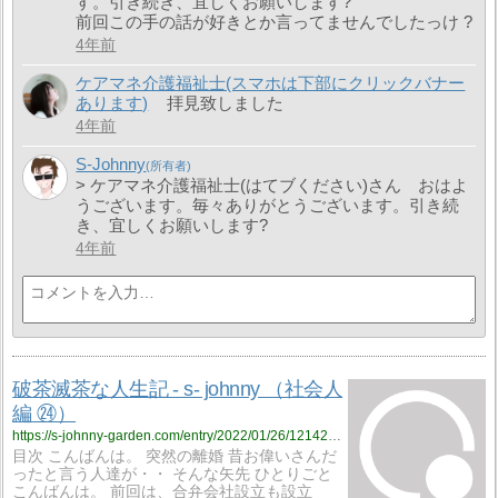
す。引き続き、宜しくお願いします?
前回この手の話が好きとか言ってませんでしたっけ ?
4年前
ケアマネ介護福祉士(スマホは下部にクリックバナー
あります)
拝見致しました
4年前
S-Johnny
> ケアマネ介護福祉士(はてブください)さん おはよ
うございます。毎々ありがとうございます。引き続
き、宜しくお願いします?
4年前
破茶滅茶な人生記 - s- johnny （社会人
編 ㉔）
https://s-johnny-garden.com/entry/2022/01/26/121421?utm_source=feed
目次 こんばんは。 突然の離婚 昔お偉いさんだ
ったと言う人達が・・ そんな矢先 ひとりごと
こんばんは。 前回は、合弁会社設立も設立