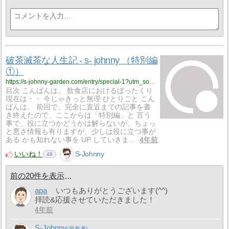
破茶滅茶な人生記 - s- johnny （特別編
①）
https://s-johnny-garden.com/entry/special-1?utm_source=feed
目次 こんばんは。 飲食店におけるぼったくり
現在は・・ 今じゃきっと無理 ひとりごと こん
ばんは。 前回で、完全に直近までの記事を書
き終えたので、ここからは「特別編」と 言う
事で、役に立つかどうかは解らないが、ちょっ
と悪さ情報も有りますが、少しは役に立つ事が
ある かも知れない事を UP していきま…
4年前
いいね！
S-Johnny
48
前の20件を表示
apa
いつもありがとうございます(^^)
拝読&応援させていただきました！
4年前
S-Johnny