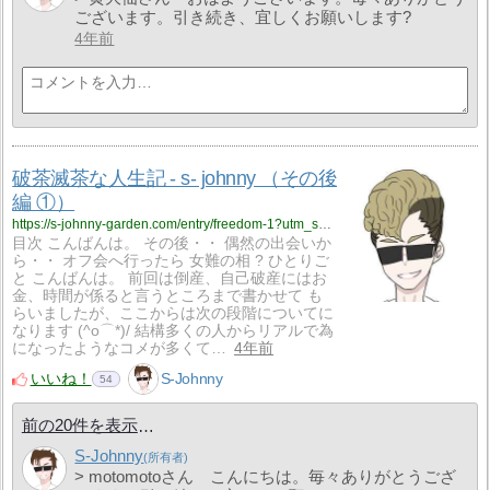
ございます。引き続き、宜しくお願いします?
4年前
破茶滅茶な人生記 - s- johnny （その後
編 ①）
https://s-johnny-garden.com/entry/freedom-1?utm_source=feed
目次 こんばんは。 その後・・ 偶然の出会いか
ら・・ オフ会へ行ったら 女難の相 ? ひとりご
と こんばんは。 前回は倒産、自己破産にはお
金、時間が係ると言うところまで書かせて も
らいましたが、ここからは次の段階についてに
なります (^o⌒*)/ 結構多くの人からリアルで為
になったようなコメが多くて…
4年前
いいね！
S-Johnny
54
前の20件を表示
S-Johnny
> motomotoさん こんにちは。毎々ありがとうござ