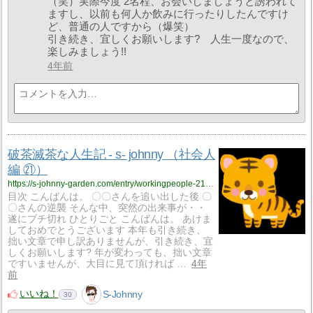
（笑）実際今度 2名程、お会いしましょうと誘われて
ますし、以前も何人か飲みに行ったりしたんですけ
ど、普通の人ですから（爆笑）
引き続き、宜しくお願いします? 人生一度なので、
楽しみましょう!!
4年前
破茶滅茶な人生記 - s- johnny （社会人
編 ㉑）
https://s-johnny-garden.com/entry/workingpeople-21?utm_source=feed
目次 こんばんは。 〇〇さんを追い出した後 〇
〇さんの逆襲 そんな中、突然の出来事が・・
遂にブチ切れ ひとりごと こんばんは。 あけま
しておめでとうございます 本年も引き続き、
拙い文章で申し訳ありませんが、引き続き、宜
しくお願いします? 年が変わっても、拙い文章
ですいませんが、大目に見て頂ければ …
4年
前
いいね！
S-Johnny
30