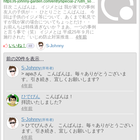
https://s-johnny-garden.com/entry/special-2?utm_source=feed
目次 こんばんは。 イジメとは 我が家での事例
友人の子供が・・ ひとりごと こんばんは。 今
回は子供のイジメ等について、あくまで私見で
すが我が家の場合についてちょっとだけ・・
お前んちは特殊過ぎないか ? まあ、一つの事例
と言う事で（笑） イジメとは 平成25年９月に
施行された「いじめ防止対策推進…
4年前
いいね！
S-Johnny
48
前の20件を表示
S-Johnny
> apaさん こんばんは。毎々ありがとうございま
す。引き続き、宜しくお願いします?
4年前
ひでぴん
こんばんは！
拝読いたしました?
4年前
S-Johnny
> ひでぴんさん こんばんは。毎々ありがとうござい
ます。引き続き、宜しくお願いします?
4年前