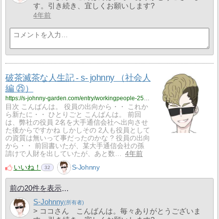
す。引き続き、宜しくお願いします?
4年前
破茶滅茶な人生記 - s- johnny （社会人
編 ㉕）
https://s-johnny-garden.com/entry/workingpeople-25?utm_source=feed
目次 こんばんは。 役員の出向から・・ これか
ら新たに・・ ひとりごと こんばんは。 前回
は、弊社の役員 2名を大手通信会社へ出向させ
た後からですかね しかしその 2人も役員として
の資質は無いって事だったのかな ? 役員の出向
から・・ 前回書いたが、某大手通信会社の孫
請けで人財を出していたが、あと数…
4年前
いいね！
S-Johnny
32
前の20件を表示
S-Johnny
> ココさん こんばんは。毎々ありがとうございま