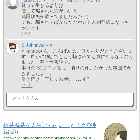
疑って生きるよりは
信じて騙された方がいいと
武田鉄矢が歌ってましたね(>_<)
でも、騙されてばかりだとホント人間不信になっち
ゃいます！
4年前
S-Johnny
> hanabiさん こんばんは。毎々ありがとうございま
す。確かに(笑) でももう騙されても気にならなくなり
ました。基本性善説で。
本日の?のブログ側に、隣りの件、分かった範囲でか
きましたよー。
引き続き、宜しくお願いします?
4年前
破茶滅茶な人生記 - s- johnny （その後
編 ②）
https://s-johnny-garden.com/entry/freedom-2?utm_source=feed