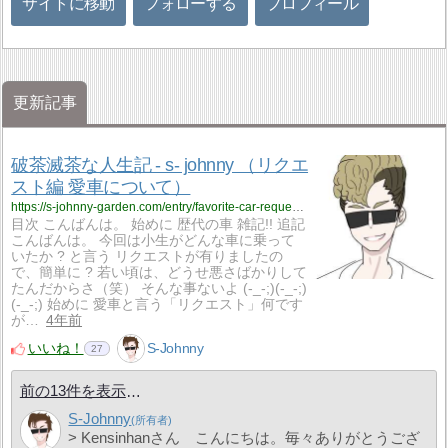
サイトに移動
フォローする
プロフィール
更新記事
破茶滅茶な人生記 - s- johnny （リクエ
スト編 愛車について）
https://s-johnny-garden.com/entry/favorite-car-request?utm_source=feed
目次 こんばんは。 始めに 歴代の車 雑記!! 追記
こんばんは。 今回は小生がどんな車に乗って
いたか ? と言う リクエストが有りましたの
で、簡単に ? 若い頃は、どうせ悪さばかりして
たんだからさ（笑） そんな事ないよ (-_-;)(-_-;)
(-_-;) 始めに 愛車と言う「リクエスト」何です
が…
4年前
いいね！
S-Johnny
27
前の13件を表示
S-Johnny
> Kensinhanさん こんにちは。毎々ありがとうござ