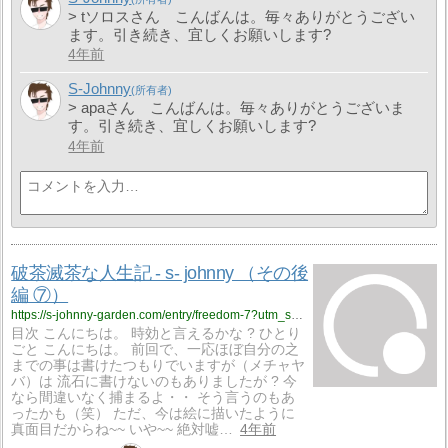
> tソロスさん こんばんは。毎々ありがとうござい
ます。引き続き、宜しくお願いします?
4年前
S-Johnny
> apaさん こんばんは。毎々ありがとうございま
す。引き続き、宜しくお願いします?
4年前
破茶滅茶な人生記 - s- johnny （その後
編 ⑦）
https://s-johnny-garden.com/entry/freedom-7?utm_source=feed
目次 こんにちは。 時効と言えるかな ? ひとり
ごと こんにちは。 前回で、一応ほぼ自分の之
までの事は書けたつもりでいますが（メチャヤ
バ）は 流石に書けないのもありましたが ? 今
なら間違いなく捕まるよ・・ そう言うのもあ
ったかも（笑） ただ、今は絵に描いたように
真面目だからね~~ いや~~ 絶対嘘…
4年前