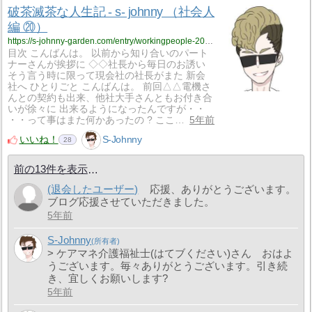
破茶滅茶な人生記 - s- johnny （社会人
編 ⑳）
https://s-johnny-garden.com/entry/workingpeople-20?utm_source=feed
目次 こんばんは。 以前から知り合いのパート
ナーさんが挨拶に ◇◇社長から毎日のお誘い
そう言う時に限って現会社の社長がまた 新会
社へ ひとりごと こんばんは。 前回△△電機さ
んとの契約も出来、他社大手さんともお付き合
いが徐々に 出来るようになったんですが・・
・・って事はまた何かあったの ? ここ…
5年前
いいね！
S-Johnny
28
前の13件を表示
(退会したユーザー)
応援、ありがとうございます。
ブログ応援させていただきました。
5年前
S-Johnny
> ケアマネ介護福祉士(はてブください)さん おはよ
うございます。毎々ありがとうございます。引き続
き、宜しくお願いします?
5年前