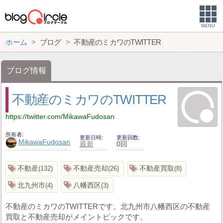
MENU
ホーム
ブログ
不動産のミカワのTWITTER
ブログ情報
不動産のミカワのTWITTER
https://twitter.com/MikawaFudosan
所有者
更新日時
更新回数
MikawaFudosan
最新
0回
不動産
不動産売却
不動産買取
132
26
8
北九州市
八幡西区
4
3
不動産のミカワのTWITTERです。北九州市八幡西区の不動産
買取と不動産売却がメイントピックです。