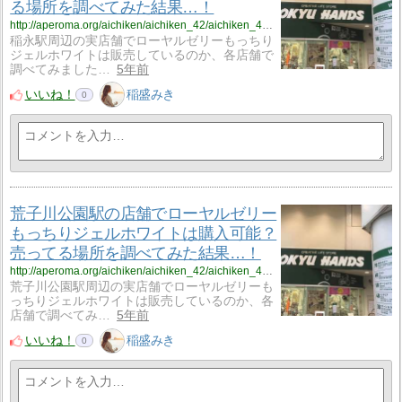
る場所を調べてみた結果…！
http://aperoma.org/aichiken/aichiken_42/aichiken_42_%ef%bd%8d%ef%bd%8a%ef%bd%971/
稲永駅周辺の実店舗でローヤルゼリーもっちり
ジェルホワイトは販売しているのか、各店舗で
調べてみました…
5年前
いいね！
稲盛みき
0
荒子川公園駅の店舗でローヤルゼリー
もっちりジェルホワイトは購入可能？
売ってる場所を調べてみた結果…！
http://aperoma.org/aichiken/aichiken_42/aichiken_42_%ef%bd%8d%ef%bd%8a%ef%bd%972/
荒子川公園駅周辺の実店舗でローヤルゼリーも
っちりジェルホワイトは販売しているのか、各
店舗で調べてみ…
5年前
いいね！
稲盛みき
0