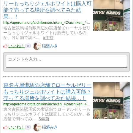
リーもっちりジェルホワイトは購入可
能？売ってる場所を調べてみた結
果…！
http://aperoma.org/aichiken/aichiken_42/aichiken_42_%ef%bd%8d%ef%bd%8a%ef%bd%976/
名古屋競馬場前駅周辺の実店舗でローヤルゼリ
ーもっちりジェルホワイトは販売しているの
か、各店舗で調べ…
5年前
いいね！
稲盛みき
0
東名古屋港駅の店舗でローヤルゼリー
もっちりジェルホワイトは購入可能？
売ってる場所を調べてみた結果…！
http://aperoma.org/aichiken/aichiken_42/aichiken_42_%ef%bd%8d%ef%bd%8a%ef%bd%977/
東名古屋港駅周辺の実店舗でローヤルゼリーも
っちりジェルホワイトは販売しているのか、各
店舗で調べてみ…
5年前
いいね！
稲盛みき
0