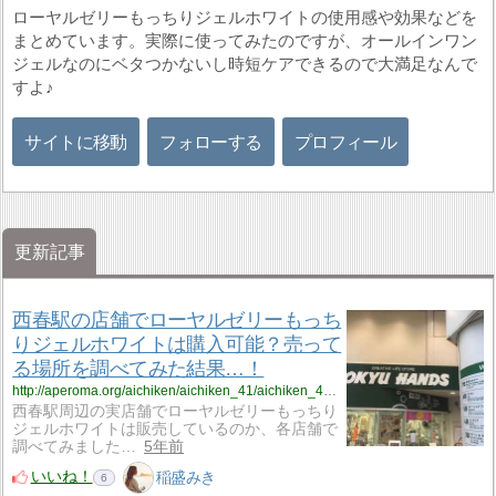
ローヤルゼリーもっちりジェルホワイトの使用感や効果などを
まとめています。実際に使ってみたのですが、オールインワン
ジェルなのにベタつかないし時短ケアできるので大満足なんで
すよ♪
サイトに移動
フォローする
プロフィール
更新記事
西春駅の店舗でローヤルゼリーもっち
りジェルホワイトは購入可能？売って
る場所を調べてみた結果…！
http://aperoma.org/aichiken/aichiken_41/aichiken_41_%ef%bd%8d%ef%bd%8a%ef%bd%971/
西春駅周辺の実店舗でローヤルゼリーもっちり
ジェルホワイトは販売しているのか、各店舗で
調べてみました…
5年前
いいね！
稲盛みき
6