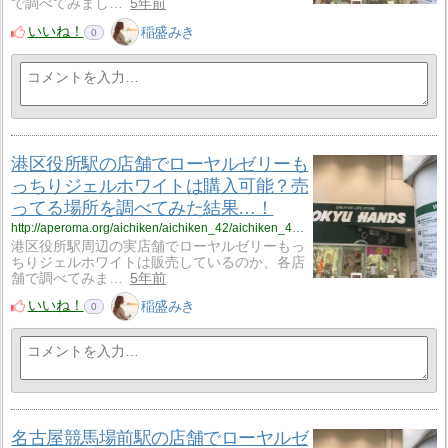
で調べてみまし…
5年前
いいね！
稲盛みき
0
港区役所駅の店舗でローヤルゼリーも
っちりジェルホワイトは購入可能？売
ってる場所を調べてみた結果…！
http://aperoma.org/aichiken/aichiken_42/aichiken_42_%ef%bd%8d%ef%bd%8a%ef%bd%975/
港区役所駅周辺の実店舗でローヤルゼリーもっ
ちりジェルホワイトは販売しているのか、各店
舗で調べてみま…
5年前
いいね！
稲盛みき
0
名古屋競馬場前駅の店舗でローヤルゼ