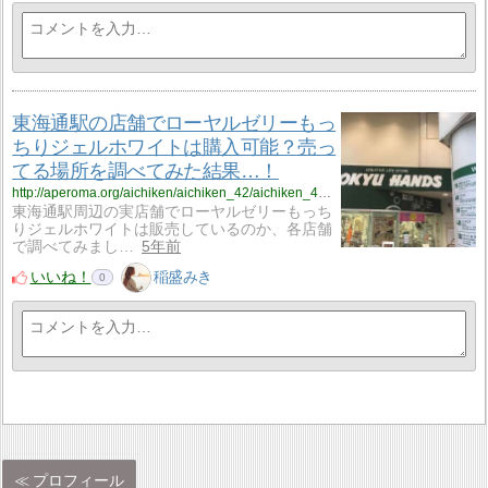
東海通駅の店舗でローヤルゼリーもっ
ちりジェルホワイトは購入可能？売っ
てる場所を調べてみた結果…！
http://aperoma.org/aichiken/aichiken_42/aichiken_42_%ef%bd%8d%ef%bd%8a%ef%bd%978/
東海通駅周辺の実店舗でローヤルゼリーもっち
りジェルホワイトは販売しているのか、各店舗
で調べてみまし…
5年前
いいね！
稲盛みき
0
プロフィール