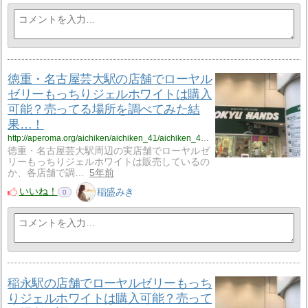
徳重・名古屋芸大駅の店舗でローヤル
ゼリーもっちりジェルホワイトは購入
可能？売ってる場所を調べてみた結
果…！
http://aperoma.org/aichiken/aichiken_41/aichiken_41_%ef%bd%8d%ef%bd%8a%ef%bd%972/
徳重・名古屋芸大駅周辺の実店舗でローヤルゼ
リーもっちりジェルホワイトは販売しているの
か、各店舗で調…
5年前
いいね！
稲盛みき
0
稲永駅の店舗でローヤルゼリーもっち
りジェルホワイトは購入可能？売って