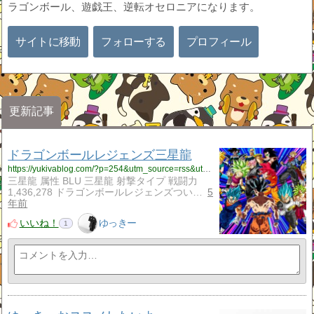
ラゴンボール、遊戯王、逆転オセロニアになります。
サイトに移動
フォローする
プロフィール
更新記事
ドラゴンボールレジェンズ三星龍
https://yukivablog.com/?p=254&utm_source=rss&utm_medium=rss&utm_campaign=%25e3%2583%2589%25e3%2583%25a9%25e3%2582%25b4%25e3%2583%25b3%25e3%2583%259c%25e3%2583%25bc%25e3%2583%25ab%25e3%2583%25ac%25e3%2582%25b8%25e3%2582%25a7%25e3%2583%25b3%25e3%2582%25ba%25e4%25b8%2589%25e6%2598%259f%25e9%25be%258d
三星龍 属性 BLU 三星龍 射撃タイプ 戦闘力
1,436,278 ドラゴンボールレジェンズつい…
5
年前
いいね！
ゆっきー
1