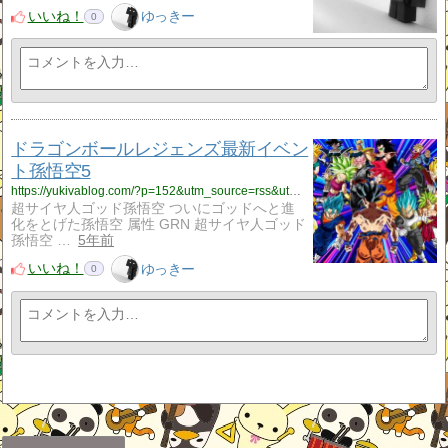
いいね！
ゆっきー
0
ドラゴンボールレジェンズ最新イベン
ト孫悟空5
https://yukivablog.com/?p=152&utm_source=rss&utm_medium=rss&utm_campaign=%25e3%2583%2589%25e3%2583%25a9%25e3%2582%25b4%25e3%2583%25b3%25e3%2583%259c%25e3%2583%25bc%25e3%2583%25ab%25e3%2583%25ac%25e3%2582%25b8%25e3%2582%25a7%25e3%2583%25b3%25e3%2582%25ba%25e6%259c%2580%25e6%2596%25b0%25e3%2582%25a4%25e3%2583%2599%25e3%2583%25b3%25e3%2583%2588%25e5%25ad%25ab%25e6%2582%259f%25e7%25a9%25ba5
超サイヤ人ゴッド孫悟空 ついにゴッドへと進
化をとげた孫悟空 属性 GRN 超サイヤ人ゴッド
孫悟空 …
5年前
いいね！
ゆっきー
0