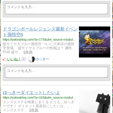
ドラゴンボールレジェンズ最新イベン
ト孫悟空6
https://yukivablog.com/?p=175&utm_source=rss&utm_medium=rss&utm_campaign=%25e3%2583%2589%25e3%2583%25a9%25e3%2582%25b4%25e3%2583%25b3%25e3%2583%259c%25e3%2583%25bc%25e3%2583%25ab%25e3%2583%25ac%25e3%2582%25b8%25e3%2582%25a7%25e3%2583%25b3%25e3%2582%25ba%25e6%259c%2580%25e6%2596%25b0%25e3%2582%25a4%25e3%2583%2599%25e3%2583%25b3%25e3%2583%2588%25e5%25ad%25ab%25e6%2582%259f%25e7%25a9%25ba6
超サイヤ人ブルー孫悟空 ついに六体目の孫悟
空登場。 超サイヤ人ブルーの性能は？ 属性
PUR 超サ…
5年前
いいね！
ゆっきー
0
ゆっきーダイエットしたいよ
https://yukivablog.com/?p=163&utm_source=rss&utm_medium=rss&utm_campaign=%25e3%2582%2586%25e3%2581%25a3%25e3%2581%258d%25e3%2583%25bc%25e3%2583%2580%25e3%2582%25a4%25e3%2582%25a8%25e3%2583%2583%25e3%2583%2588%25e3%2581%2597%25e3%2581%259f%25e3%2581%2584%25e3%2582%2588
メンズエステを検索しまくる どうも、ゆっき
ーです！ ダイエット真面目にしたいな、、、
メンズエステ…
5年前