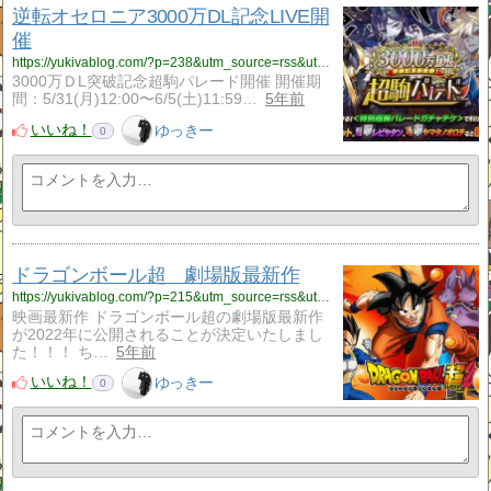
逆転オセロニア3000万DL記念LIVE開
催
https://yukivablog.com/?p=238&utm_source=rss&utm_medium=rss&utm_campaign=%25e9%2580%2586%25e8%25bb%25a2%25e3%2582%25aa%25e3%2582%25bb%25e3%2583%25ad%25e3%2583%258b%25e3%2582%25a23000%25e4%25b8%2587dl%25e8%25a8%2598%25e5%25bf%25b5live%25e9%2596%258b%25e5%2582%25ac
3000万ＤL突破記念超駒パレード開催 開催期
間：5/31(月)12:00〜6/5(土)11:59…
5年前
いいね！
ゆっきー
0
ドラゴンボール超 劇場版最新作
https://yukivablog.com/?p=215&utm_source=rss&utm_medium=rss&utm_campaign=%25e3%2583%2589%25e3%2583%25a9%25e3%2582%25b4%25e3%2583%25b3%25e3%2583%259c%25e3%2583%25bc%25e3%2583%25ab%25e8%25b6%2585%25e3%2580%2580%25e5%258a%2587%25e5%25a0%25b4%25e7%2589%2588%25e6%259c%2580%25e6%2596%25b0%25e4%25bd%259c
映画最新作 ドラゴンボール超の劇場版最新作
が2022年に公開されることが決定いたしまし
た！！！ ち…
5年前
いいね！
ゆっきー
0