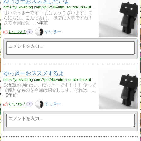
ゆっきーおススメしたいよ
https://yukivablog.com/?p=250&utm_source=rss&utm_medium=rss&utm_campaign=%25e3%2582%2586%25e3%2581%25a3%25e3%2581%258d%25e3%2583%25bc%25e3%2581%258a%25e3%2582%25b9%25e3%2582%25b9%25e3%2583%25a1%25e3%2581%2597%25e3%2581%259f%25e3%2581%2584%25e3%2582%2588
はいゆっきーです！ おはようございます。こ
んにちは。こんばんは。 挨拶は大事ですね！
さて今回は何…
5年前
いいね！
ゆっきー
1
ゆっきーおススメするよ
https://yukivablog.com/?p=245&utm_source=rss&utm_medium=rss&utm_campaign=%25e3%2582%2586%25e3%2581%25a3%25e3%2581%258d%25e3%2583%25bc%25e3%2581%258a%25e3%2582%25b9%25e3%2582%25b9%25e3%2583%25a1%25e3%2581%2599%25e3%2582%258b%25e3%2582%2588
SoftBank Air はい、ゆっきーです！！！ 使って
て便利なものを今回は紹介します。それは、…
5年前
いいね！
ゆっきー
1