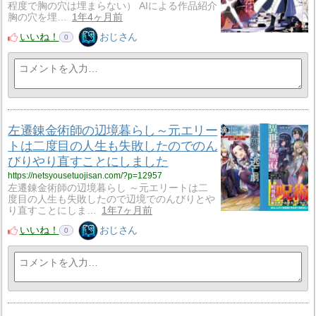
程度で胸の穴は埋まらない） AIによる作品紹介
胸の穴を埋…
1年4ヶ月前
いいね！
おじさん
0
左遷錬金術師の辺境暮らし～元エリー
トは二度目の人生も失敗したのでのん
びりやり直すことにしました
https://netsyousetuojisan.com/?p=12957
左遷錬金術師の辺境暮らし ～元エリートは二
度目の人生も失敗したので辺境でのんびりとや
り直すことにしま…
1年7ヶ月前
いいね！
おじさん
0