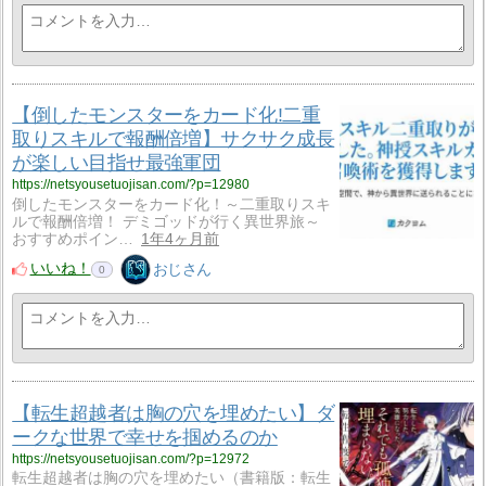
【倒したモンスターをカード化!二重
取りスキルで報酬倍増】サクサク成長
が楽しい目指せ最強軍団
https://netsyousetuojisan.com/?p=12980
倒したモンスターをカード化！～二重取りスキ
ルで報酬倍増！ デミゴッドが行く異世界旅～
おすすめポイン…
1年4ヶ月前
いいね！
おじさん
0
【転生超越者は胸の穴を埋めたい】ダ
ークな世界で幸せを掴めるのか
https://netsyousetuojisan.com/?p=12972
転生超越者は胸の穴を埋めたい（書籍版：転生