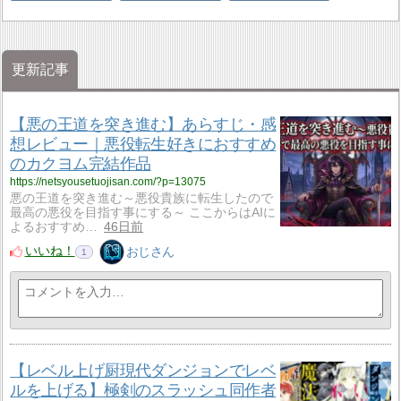
更新記事
【悪の王道を突き進む】あらすじ・感
想レビュー｜悪役転生好きにおすすめ
のカクヨム完結作品
https://netsyousetuojisan.com/?p=13075
悪の王道を突き進む～悪役貴族に転生したので
最高の悪役を目指す事にする～ ここからはAIに
よるおすすめ…
46日前
いいね！
おじさん
1
【レベル上げ厨現代ダンジョンでレベ
ルを上げる】極剣のスラッシュ同作者