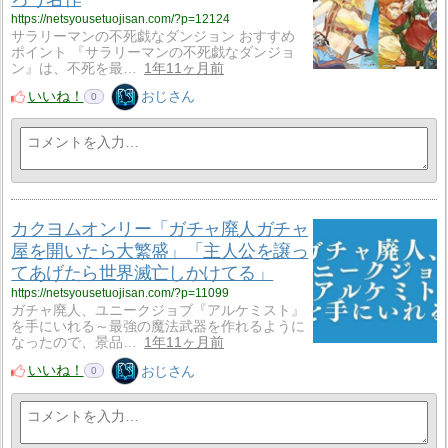
https://netsyousetuojisan.com/?p=12124
サラリーマンの不死戯なダンジョン おすすめ
ポイント 『サラリーマンの不死戯なダンジョ
ン』は、不死を最…
1年11ヶ月前
いいね！
おじさん
0
カクヨムオンリー「ガチャ廃人ガチャ
屋を開いたら大繁盛」「主人公を譲っ
てあげたら世界滅亡しかけてる」
https://netsyousetuojisan.com/?p=11099
ガチャ廃人、ユニークジョブ『アルケミスト』
を手にいれる～最強の魔法武器を作れるように
なったので、景品…
1年11ヶ月前
いいね！
おじさん
0