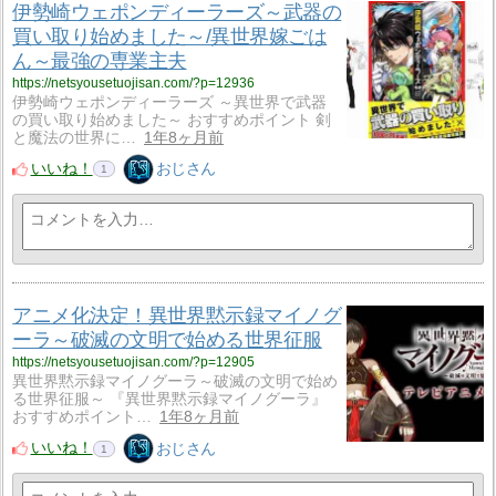
伊勢崎ウェポンディーラーズ～武器の
買い取り始めました～/異世界嫁ごは
ん～最強の専業主夫
https://netsyousetuojisan.com/?p=12936
伊勢崎ウェポンディーラーズ ～異世界で武器
の買い取り始めました～ おすすめポイント 剣
と魔法の世界に…
1年8ヶ月前
いいね！
おじさん
1
アニメ化決定！異世界黙示録マイノグ
ーラ～破滅の文明で始める世界征服
https://netsyousetuojisan.com/?p=12905
異世界黙示録マイノグーラ～破滅の文明で始め
る世界征服～ 『異世界黙示録マイノグーラ』
おすすめポイント…
1年8ヶ月前
いいね！
おじさん
1