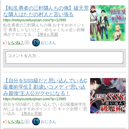
【転生勇者の三軒隣んちの俺】破天荒
な隣人はただの村人と言い張る
https://netsyousetuojisan.com/?p=12990
転生勇者の三軒隣んちの俺 おすすめポイント
① 勇者じゃないけど、めちゃくちゃ近い距離
感がクセになる…
1年4ヶ月前
いいね！
おじさん
2
【自分をSSS級だと思い込んでいるC
級魔術学生】勘違いコメディ“思い込
み最強”主人公がクセになる！
https://netsyousetuojisan.com/?p=12985
自分をSSS級だと思い込んでいるC級魔術学生
AIによるおすすめポイント ① ギャグ全開！“思
い込み…
1年4ヶ月前
いいね！
おじさん
1