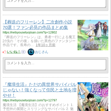
【葬送のフリーレン】二次創作小説
70選！ファン必見の作品まとめ集
https://netsyousetuojisan.com/?p=12802
『葬送のフリーレン』は、勇者一行による魔王
討伐の「その後」を描いた異色のファンタジー
作品です。長寿の…
1年10ヶ月前
いいね！
おじさん
0
『魔境生活』ただの異世界サバイバル
じゃない！強くなって住民と土地を増
やせ！
https://netsyousetuojisan.com/?p=12797
魔境生活 【魔境生活】のおすすめポイント 1.
予想外の展開とスリリングなサバイバル 2. 魅