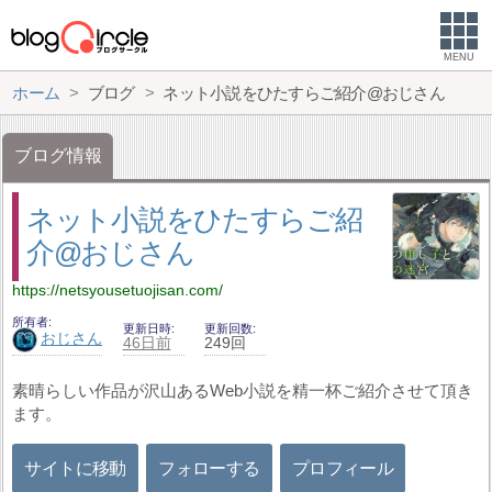
MENU
ホーム
ブログ
ネット小説をひたすらご紹介@おじさん
ブログ情報
ネット小説をひたすらご紹
介@おじさん
https://netsyousetuojisan.com/
所有者
更新日時
更新回数
おじさん
46日前
249回
素晴らしい作品が沢山あるWeb小説を精一杯ご紹介させて頂き
ます。
サイトに移動
フォローする
プロフィール