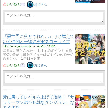
いいね！
おじさん
0
『異世界に落とされた…』けど増えて
いく仲間と一緒に充実スローライフ
https://netsyousetuojisan.com/?p=12136
異世界に落とされた… おすすめポイント 同作
者様の作品：最弱テイマーはゴミ拾いの旅を始
めました。
1年11ヶ月前
いいね！
おじさん
0
死に戻ってレベルを上げて攻略！『サ
ラリーマンの不死戯なダンジョン』な
ろう名作