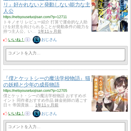
リ』好かれないと発動しない能力な主
人公
https://netsyousetuojisan.com/?p=12711
トキノオリ レビュー紹介 打算で運命的な人助
けを好意を向けられることが発動条件の能力を
持つ主人公。い…
1年11ヶ月前
いいね！
おじさん
1
『僕とケットシーの魔法学校物語』猫
の妖精と少年の成長物語
https://netsyousetuojisan.com/?p=12705
僕とケット・シーの魔法学校物語 おすすめポ
イント 同作者おすすめ作品 錬金術師の過ごす
日々 帝国貴族…
1年11ヶ月前
いいね！
おじさん
0