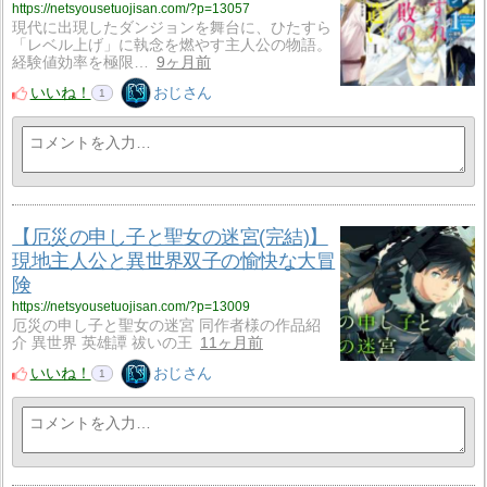
https://netsyousetuojisan.com/?p=13057
現代に出現したダンジョンを舞台に、ひたすら
「レベル上げ」に執念を燃やす主人公の物語。
経験値効率を極限…
9ヶ月前
いいね！
おじさん
1
【厄災の申し子と聖女の迷宮(完結)】
現地主人公と異世界双子の愉快な大冒
険
https://netsyousetuojisan.com/?p=13009
厄災の申し子と聖女の迷宮 同作者様の作品紹
介 異世界 英雄譚 祓いの王
11ヶ月前
いいね！
おじさん
1