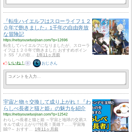
『転生ハイエルフはスローライフ１２
０年で飽きました』1千年の自由奔放
な冒険記
https://netsyousetuojisan.com/?p=12696
転生してハイエルフになりましたが、スローラ
イフは１２０年で飽きました おすすめポイン
ト SS『人の欲…
1年11ヶ月前
いいね！
おじさん
0
宇宙と物々交換して成り上がれ！『わ
らしべ長者と猫と姫』の魅力を紹介
https://netsyousetuojisan.com/?p=12542
わらしべ長者と猫と姫 ～宇宙と地球の交易ス
キルで成り上がり!?社長！英雄？……宇宙海
賊!?～ おすす…
1年11ヶ月前