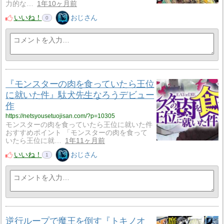
力的な…
1年10ヶ月前
いいね！
おじさん
0
『モンスターの肉を食っていたら王位
に就いた件』駄犬先生なろうデビュー
作
https://netsyousetuojisan.com/?p=10305
モンスターの肉を食っていたら王位に就いた件
おすすめポイント 「モンスターの肉を食って
いたら王位に就…
1年11ヶ月前
いいね！
おじさん
1
逆行ループで魔王を倒す『トキノオ