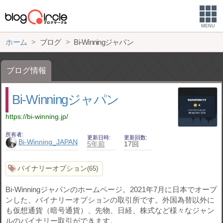
MENU
ホーム
ブログ
Bi-Winningジャパン
ブログ情報
Bi-Winningジャパン
https://bi-winning.jp/
所有者
更新日時
更新回数
Bi-Winning_JAPAN
5年前
17回
バイナリーオプション
65
Bi-Winningジャパンのホームページ。2021年7月に日本でオープ
ンした、バイナリーオプションの取引所です。外国為替以外に
も仮想通貨（暗号通貨）、先物、日経、株式など様々なジャン
ルのバイナリー取引ができます。