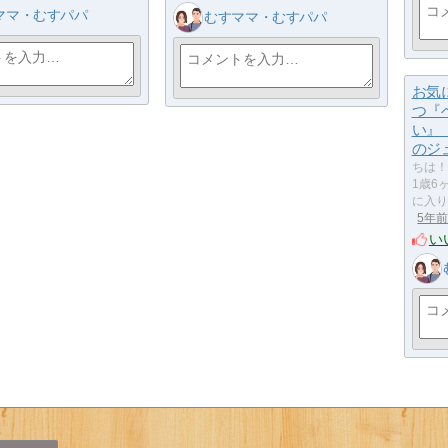
ママ・むすパパ
むすママ・むすパパ
お気
つ『
い』
のジ
ちは！
1歳6
に入り
5年
い