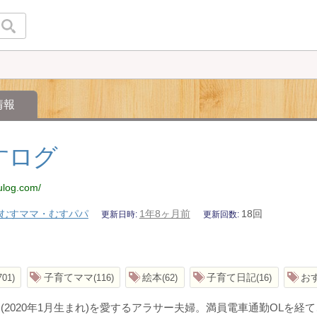
情報
すログ
ulog.com/
むすママ・むすパパ
1年8ヶ月前
18回
更新日時
更新回数
子育てママ
絵本
子育て日記
お
701
116
62
16
(2020年1月生まれ)を愛するアラサー夫婦。満員電車通勤OLを