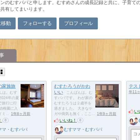
マンのむすパパと申します。むすめさんの成長記録と共に、子育て
・共有してまいります。
に移動
フォローする
プロフィール
事
の家族旅
むすたろうがかわ
テス
いい
年11
んは。むす
こんばんは。む
2024年の夏
すパパです。 わが家の
で旅行に行
むすたろうは２歳半を
 幼稚園に入
過ぎました。 大きなケ
い
イミ…
1年8ヶ月前
ガや病気も無く，ここ…
1年9ヶ月前
！
いいね！
0
0
ママ・むすパパ
むすママ・むすパパ