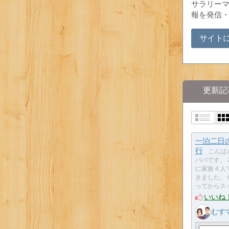
サラリー
報を発信
サイト
更新記
一泊二日
行
こんば
パパです。 
に家族４人
きました。
ってからス
いいね
むす