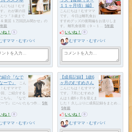
１１ヶ月頃）編】
んにちは！むす
す。 わが家の目
こんにちは！むすママ
とつ『３歳まで
です。 今日は離乳食お
 & 童謡 １万回読み聞かせ』の
すすめグッズの後期編をお送りしま
5年前
す。 離乳食後期（９～１…
5年前
いね！
いいね！
1
0
むすママ・むすパパ
むすママ・むすパパ
の紹介『なで
【成長記録】1歳6
 なーで』
ヶ月のむすめさん
こん
！むすママで
こんにちは！むすママ
今回、ご紹介する
です。 7月にむすめさ
こちら。 『なで
んは１歳6ヶ月を迎えま
なーで』 にへいたもつ作…
5年
した！ 久しぶりに成長記録をまとめ…
5年前
いね！
いいね！
0
0
むすママ・むすパパ
むすママ・むすパパ