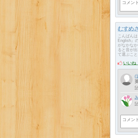
むすめ
こんばんは
Engli
がなかなか
ると音が出
て選ぶことが
いいね
5
J
5