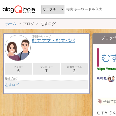
ホーム
ブログ
むすログ
[参照中のユーザ]
ブログ
むすママ・むすパパ
む
フォロー
フォロワー
参加サークル
https://mus
6
7
2
所有者
登録ブログ
むすログ
子育て
むすめさん