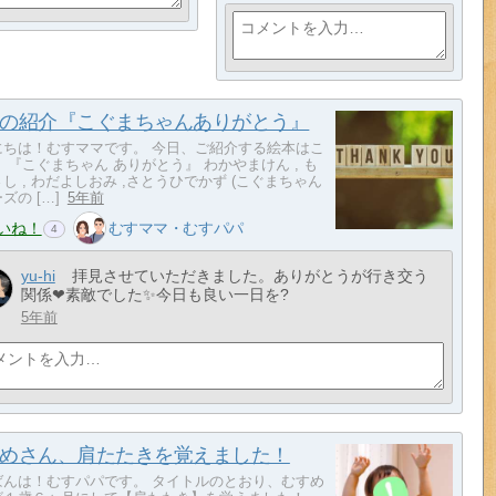
の紹介『こぐまちゃんありがとう』
にちは！むすママです。 今日、ご紹介する絵本はこ
 『こぐまちゃん ありがとう』 わかやまけん , も
し , わだよしおみ ,さとうひでかず (こぐまちゃん
ズの […]
5年前
いね！
むすママ・むすパパ
4
yu-hi
拝見させていただきました。ありがとうが行き交う
関係❤素敵でした✨今日も良い一日を?
5年前
めさん、肩たたきを覚えました！
ばんは！むすパパです。 タイトルのとおり、むすめ