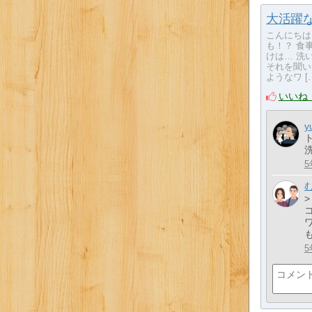
大活躍
こんにちは
も！？ 食
けは… 洗
それを聞い
ようなワ [
いいね
y
5
>
5