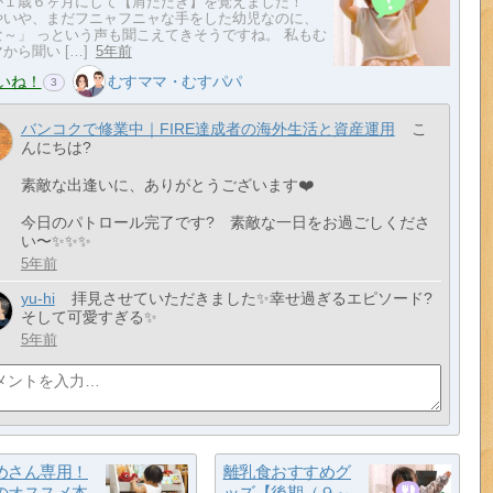
が１歳６ヶ月にして【肩たたき】を覚えました！
やいや、まだフニャフニャな手をした幼児なのに、
な～」 っという声も聞こえてきそうですね。 私もむ
から聞い […]
5年前
いね！
むすママ・むすパパ
3
バンコクで修業中｜FIRE達成者の海外生活と資産運用
こ
んにちは?
素敵な出逢いに、ありがとうございます❤️
今日のパトロール完了です? 素敵な一日をお過ごしくださ
い〜✨✨✨
5年前
yu-hi
拝見させていただきました✨幸せ過ぎるエピソード?
そして可愛すぎる✨
5年前
めさん専用！
離乳食おすすめグ
のオススメ本
ッズ【後期（９～