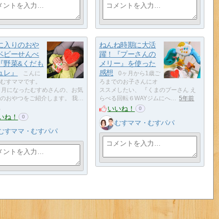
に入りのおや
ねんね時期に大活
ベビーせんべ
躍！『プーさんの
『野菜&くだも
メリー』を使った
ュレ』
感想
こんに
0ヶ月から1歳ご
むすママです。
ろまでのお子さんにオ
ヶ月になったむすめさんの、お気
ススメしたい、 『くまのプーさん え
のおやつをご紹介します。 我…
らべる回転６WAYジムにへ…
5年前
前
いいね！
0
いね！
0
むすママ・むすパパ
むすママ・むすパパ