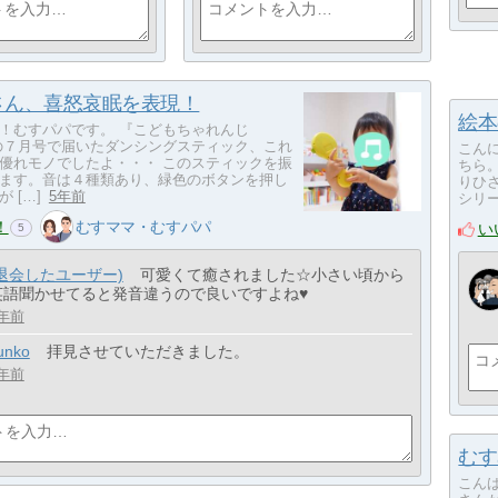
さん、喜怒哀眠を表現！
絵本
！むすパパです。 『こどもちゃれんじ
sh』の７月号で届いたダンシングスティック、これ
こん
優れモノでしたよ・・・ このスティックを振
ちら。
ます。音は４種類あり、緑色のボタンを押し
りひさ
 […]
5年前
シリー
！
むすママ・むすパパ
い
5
(退会したユーザー)
可愛くて癒されました☆小さい頃から
英語聞かせてると発音違うので良いですよね♥
年前
unko
拝見させていただきました。
年前
むす
こん