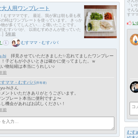
さん
「い
な大人用ワンプレート
そん
すママ
！むすママです。 最近、我が家は朝も昼も夜
事の時はワンプレートを使っています。 きっか
い
い物が多くてしんどい… と嘆いたことです。
たむすパパが、 以前むすめさんが使っていた
…]
5年前
！
むすママ・むすパパ
1
u-hi
拝見させていただきました✨忘れてましたワンプレー
ト！子どもが小さいときは確かに使ってました。ｗ
洗い物短縮は本当にうれしい♪
年前
むすママ・むすパパ
 yu-hiさん
コメントいただきありがとうございます。
ワンプレート本当に便利ですよ〜
もし機会があればお試しください！
年前
むす
絵本