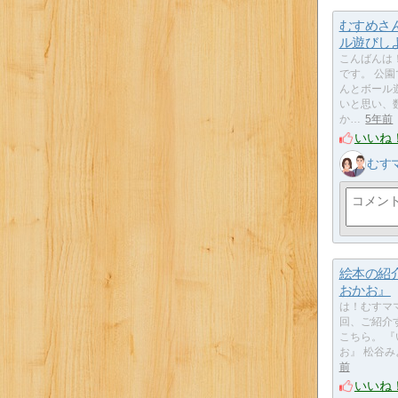
むすめさ
ル遊びし
こんばんは
です。 公
んとボール
いと思い、
か…
5年前
いいね
むす
絵本の紹
おかお』
は！むすマ
回、ご紹介
こちら。 
お』 松谷
前
いいね