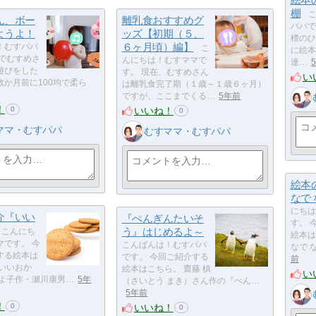
棚
こ
ん、ボー
離乳食おすすめグ
パパで
ようよ！
ッズ【初期（５、
標のひ
６ヶ月頃）編】
！むすパパ
こ
に絵本
園でむすめさ
んにちは！むすママで
達…
遊びをした
す。 現在、むすめさん
い
数か月前に100均で柔ら
は離乳食完了期（１歳～１歳６ヶ月）
ですが、ここまでくる…
5年前
！
いいね！
0
0
ママ・むすパパ
むすママ・むすパパ
絵本
なで
にちは
介『いい
『ぺんぎんたいそ
す。 
う』はじめるよ～
こんにち
絵本は
マです。 今
こんばんは！むすパパ
なで 
する絵本は
です。 今回ご紹介する
前
『いいおか
絵本はこちら。 齋藤 槙
い
みよ子作・瀬川康男…
5年
（さいとう まき）さん作の『ぺん…
5年前
！
いいね！
0
0