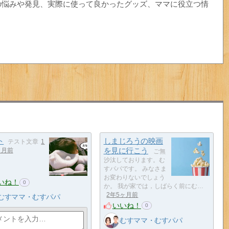
の悩みや発見、実際に使って良かったグッズ、ママに役立つ情
ト
しまじろうの映画
テスト文章
1
を見に行こう
ヶ月前
ご無
沙汰しております。む
すパパです。 みなさま
お変わりないでしょう
いね！
0
か。 我が家では，しばらく前にむ…
2年5ヶ月前
むすママ・むすパパ
いいね！
0
むすママ・むすパパ