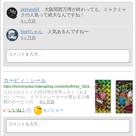
primex64
大阪関西万博が終わっても、ミャクミャ
クの人気って絶大なんですね！
4ヶ月前
Noriちゃん
人気あるんですね〜
4ヶ月前
カービィ：シール
https://monohyoka.hatenablog.com/entry/Kirby_Stickers?utm_source=feed
コロコロコミック2022年2月号ふろく（おま
け）シール。 イラストレーターが異なる２種
類のカービィの…
4ヶ月前
いいね！
モノヒョー
7