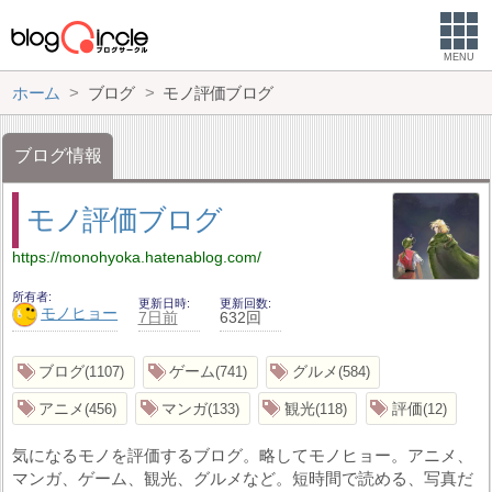
MENU
ホーム
ブログ
モノ評価ブログ
ブログ情報
モノ評価ブログ
https://monohyoka.hatenablog.com/
所有者
更新日時
更新回数
モノヒョー
7日前
632回
ブログ
ゲーム
グルメ
1107
741
584
アニメ
マンガ
観光
評価
456
133
118
12
気になるモノを評価するブログ。略してモノヒョー。アニメ、
マンガ、ゲーム、観光、グルメなど。短時間で読める、写真だ