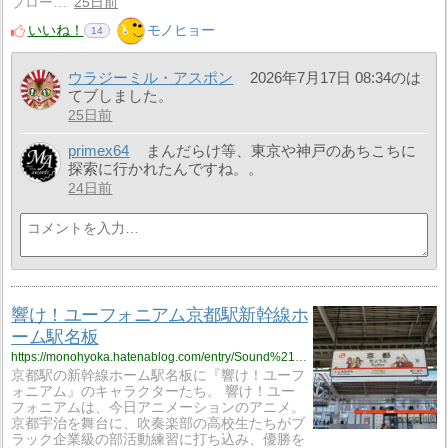
ブロー…
25日前
いいね！
モノヒョー
14
ウラジーミル・アスポン
2026年7月17日 08:34のは
てブしました。
25日前
primex64
まんだらけ等、東京や神戸のあちこちに
探索に行かれたんですね。。
24日前
響け！ユーフォニアム京都駅新幹線ホ
ーム駅名板
https://monohyoka.hatenablog.com/entry/Sound%21_Euphonium?utm_source=feed
京都駅の新幹線ホーム駅名板に『響け！ユーフ
ォニアム』のキャラクターたち。 響け！ユー
フォニアムは、今日アニメーションのアニメ。
京都宇治を舞台に、吹奏楽部の高校生たちがブ
ラック企業級の部活動練習に打ち込み、優勝を