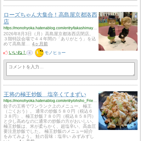
ローズちゃん大集合！高島屋京都洛西
店
https://monohyoka.hatenablog.com/entry/takashimaya_rakusai?utm_source=feed
2026年8月3日（月）高島屋京都洛西店閉店。
３階特設会場で４４年間の「ありがとう」を込
めて高島屋…
4ヶ月前
いいね！
モノヒョー
4
王将の極王炒飯 塩辛くてまずい
https://monohyoka.hatenablog.com/entry/ohsho_Fried_Rice?utm_source=feed
餃子の王将でワンランク上のメニュー、極王
（ごくおう）。 通常の炒飯５８０円（税込６
３８円）、極王炒飯７８０円（税込８５８円）
と少し高めなのに通常の炒飯の方がおいしい。
極王炒飯は、米が柔らかく、超塩辛い、高血圧
要注意炒飯でした。 極王炒飯のメニュー紹介
をみてみよう。 鮭の旨味：塩辛い みずみずし