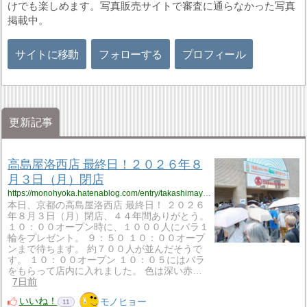
けでも楽しめます。写真販売サイトで審査に通らなかった写真
掲載中。
サイトに移動
フォローする
プロフィール
更新記事
高島屋洛西店 最終日！２０２６年８
月３日（月）閉店
https://monohyoka.hatenablog.com/entry/takashimaya_rakusai_5?utm_source=feed
本日、京都の高島屋洛西店 最終日！ ２０２６
年８月３日（月）閉店、４４年間ありがとう。
１０：００オープン時に、１０００人にバラ１
輪をプレゼント。 ９：５０ １０：００オープ
ンまで待ちます。 約７００人が並んだそうで
す。 １０：００オープン １０：０５にはバラ
をもらって店内に入れました。 色は深い赤…
7日前
いいね！
モノヒョー
11