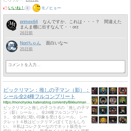
いいね！
モノヒョー
8
primex64
なんですか、これは・・・？ 間違えた
まんま棚に出すなんて・・orz
26日前
Noriちゃん
面白いな〜
25日前
ビックリマン：推しの子マン（影）：
シール全24種フルコンプリート
https://monohyoka.hatenablog.com/entry/Bikkuriman_Sticker%3A_Oshinokoman_%28Shadow%29?utm_source=feed
ビックリマンと推しの子コラボの「推しの子マ
ン（影）シール」。 全24種フルコンプリー
ト。 全体的に暗い印象を受けるシール。 シー
クレット４枚はビックリマンぽくておもしろ
い。 ※私はコレクターなのでネット販売を一