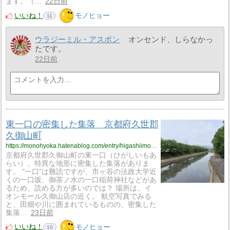
ます。（…
22日前
いいね！
モノヒョー
11
ウラジーミル・アスポン
オンセンド、しらなかっ
たです。
22日前
東一口の密集した集落 京都府久世郡
久御山町
https://monohyoka.hatenablog.com/entry/higashiimoarai?utm_source=feed
京都府久世郡久御山町の東一口（ひがしいもあ
らい）、特異な地形に密集した集落がありま
す。 "一口"は難読ですが、市ヶ谷の法政大学近
くの一口坂、御茶ノ水の一口稲荷神社などがあ
るため、読める方が多いのでは？ 場所は、イ
オンモール久御山店の近く。 航空写真でみる
と、田畑や川に囲まれているものの、密集した
集落…
23日前
いいね！
モノヒョー
10