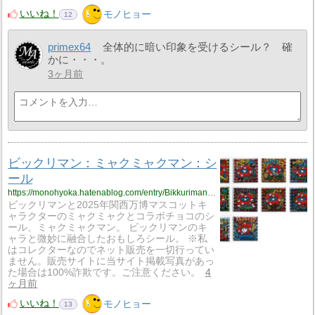
いいね！
モノヒョー
12
primex64
全体的に暗い印象を受けるシール？ 確
かに・・・。
3ヶ月前
ビックリマン：ミャクミャクマン：シ
ール
https://monohyoka.hatenablog.com/entry/Bikkuriman?utm_source=feed
ビックリマンと2025年関西万博マスコットキ
ャラクターのミャクミャクとコラボチョコのシ
ール、ミャクミャクマン。 ビックリマンのキ
ャラと微妙に融合したおもしろシール。 ※私
はコレクターなのでネット販売を一切行ってい
ません。販売サイトに当サイト掲載写真があっ
た場合は100%詐欺です。ご注意ください。
4
ヶ月前
いいね！
モノヒョー
13