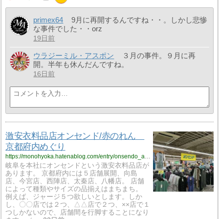
primex64
9月に再開するんですね・・。しかし悲惨
な事件でした・・orz
19日前
ウラジーミル・アスポン
３月の事件。９月に再
開。半年も休んだんですね。
16日前
激安衣料品店オンセンド/赤のれん
京都府内めぐり
https://monohyoka.hatenablog.com/entry/onsendo_akanoren?utm_source=feed
岐阜を本社にオンセンドという激安衣料品店が
あります。 京都府内には５店舗展開、向島
店、今宮店、西陣店、太秦店、八幡店。 店舗
によって種類やサイズの品揃えはまちまち。
例えば、ジャージ５つ欲しいとします。しか
し、〇〇店では２つ、△△店で２つ、××店で１
つしかないので、店舗間を行脚することになり