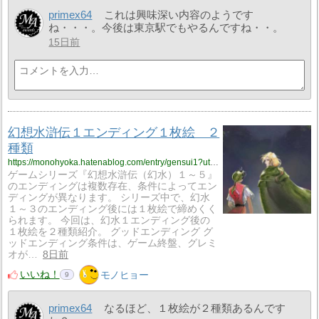
primex64
これは興味深い内容のようです
ね・・・。今後は東京駅でもやるんですね・・。
15日前
幻想水滸伝１エンディング１枚絵 ２
種類
https://monohyoka.hatenablog.com/entry/gensui1?utm_source=feed
ゲームシリーズ『幻想水滸伝（幻水）１～５』
のエンディングは複数存在、条件によってエン
ディングが異なります。 シリーズ中で、幻水
１～３のエンディング後には１枚絵で締めくく
られます。 今回は、幻水１エンディング後の
１枚絵を２種類紹介。 グッドエンディング グ
ッドエンディング条件は、ゲーム終盤、グレミ
オが…
8日前
いいね！
モノヒョー
9
primex64
なるほど、１枚絵が２種類あるんです