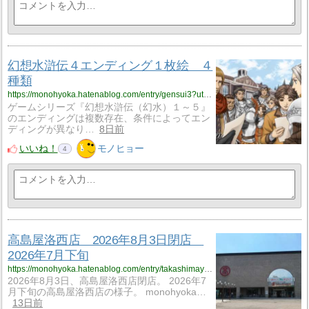
幻想水滸伝４エンディング１枚絵 ４
種類
https://monohyoka.hatenablog.com/entry/gensui3?utm_source=feed
ゲームシリーズ『幻想水滸伝（幻水）１～５』
のエンディングは複数存在、条件によってエン
ディングが異なり…
8日前
いいね！
モノヒョー
4
高島屋洛西店 2026年8月3日閉店
2026年7月下旬
https://monohyoka.hatenablog.com/entry/takashimaya-rakusai?utm_source=feed
2026年8月3日、高島屋洛西店閉店。 2026年7
月下旬の高島屋洛西店の様子。 monohyoka…
13日前