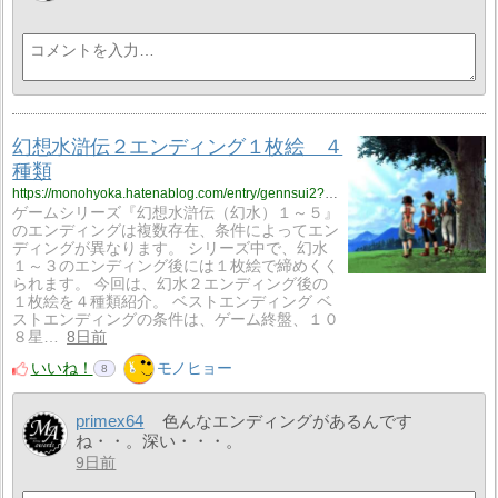
幻想水滸伝２エンディング１枚絵 ４
種類
https://monohyoka.hatenablog.com/entry/gennsui2?utm_source=feed
ゲームシリーズ『幻想水滸伝（幻水）１～５』
のエンディングは複数存在、条件によってエン
ディングが異なります。 シリーズ中で、幻水
１～３のエンディング後には１枚絵で締めくく
られます。 今回は、幻水２エンディング後の
１枚絵を４種類紹介。 ベストエンディング ベ
ストエンディングの条件は、ゲーム終盤、１０
８星…
8日前
いいね！
モノヒョー
8
primex64
色んなエンディングがあるんです
ね・・。深い・・・。
9日前