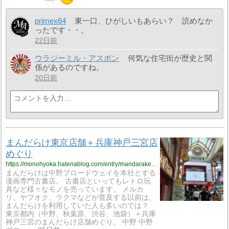
primex64
東一口、ひがしいもあらい？ 読めなか
ったです・・。
22日前
ウラジーミル・アスポン
何気な住宅街が歴史と関
係があるのですね。
20日前
まんだらけ東京店舗＋兵庫神戸三宮店
めぐり
https://monohyoka.hatenablog.com/entry/mandarake?utm_source=feed
まんだらけは中野ブロードウェイを本社とする
漫画専門古書店。 古書店といってもレトロ玩
具など様々なモノを売っています。 メルカ
リ、ヤフオク、ラクマなどが普及する以前は、
まんだらけを利用していた人も多いのでは？
東京都内（中野、秋葉原、渋谷、池袋）＋兵庫
神戸三宮のまんだらけ店舗めぐり。 中野 中野