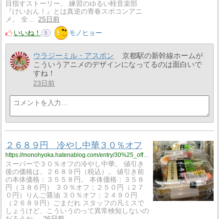
目指すストーリー。 練習のゆるい軽音楽部
『けいおん！』とは真逆の青春スポコンアニ
メ。 全…
25日前
いいね！
モノヒョー
5
ウラジーミル・アスポン
京都駅の新幹線ホームが
こういうアニメのデザインになってるのは面白いで
すね！
23日前
２６８９円 冷やし中華３０％オフ
https://monohyoka.hatenablog.com/entry/30%25_off_ramen?utm_source=feed
スーパーで３０％オフの冷やし中華。 値引き
後の価格は、２６８９円（税込）。 値引き前
の本体価格：３５５８円。 本体価格：３５８
円（３８６円） ３０％オフ：２５０円（２７
０円）りんご醤油 ３０％オフ：２４９０円
（２６８９円）ごまだれ スタッフの凡ミスで
しょうけど、こういうのって異常検知しないの
だろうか…
26日前