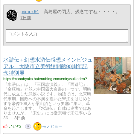
primex64
高島屋の閉店、残念ですね・・・・。
7日前
水滸伝＋幻想水滸伝感想メインビジュ
アル 大阪市立美術館開館90周年記
念特別展
https://monohyoka.hatenablog.com/entry/suikoden?utm_source=feed
『水滸伝』は、『三国志演義』、『西遊記』、
『金瓶梅』と並ぶ中国四大奇書の一つで、明時
代に成立した武侠小説です。物語では、北宋時
代末期、国政への不満を抱いた宋江をはじめと
する豪傑108人が梁山泊という要塞に集い、革
命を起こします。『水滸伝』自体は史実ではあ
りませんが、『宋史』には徽宗朝で宋江率いる
36…
8日前
いいね！
モノヒョー
9