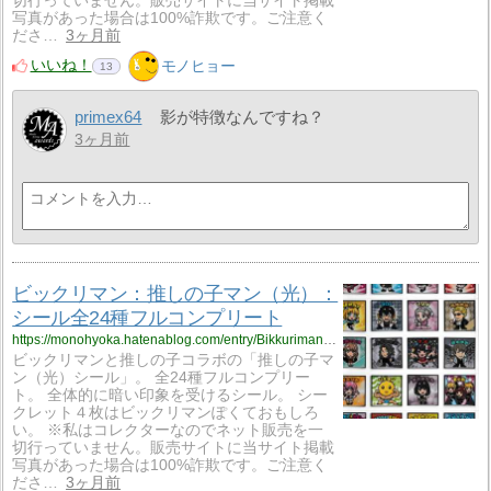
切行っていません。販売サイトに当サイト掲載
写真があった場合は100%詐欺です。ご注意く
ださ…
3ヶ月前
いいね！
モノヒョー
13
primex64
影が特徴なんですね？
3ヶ月前
ビックリマン：推しの子マン（光）：
シール全24種フルコンプリート
https://monohyoka.hatenablog.com/entry/Bikkuriman_Sticker%3A_Oshinokoman_%28Light%29?utm_source=feed
ビックリマンと推しの子コラボの「推しの子マ
ン（光）シール」。 全24種フルコンプリー
ト。 全体的に暗い印象を受けるシール。 シー
クレット４枚はビックリマンぽくておもしろ
い。 ※私はコレクターなのでネット販売を一
切行っていません。販売サイトに当サイト掲載
写真があった場合は100%詐欺です。ご注意く
ださ…
3ヶ月前