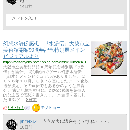
ね？
14日前
幻想水滸伝感想 『水滸伝』大阪市立
美術館開館90周年記念特別展メイン
ビジュアルより
https://monohyoka.hatenablog.com/entry/Suikoden_Impressions?utm_source=feed
大阪市立美術館開館90周年記念特別展『水滸
伝』が開催。 特別展内でゲーム幻想水滸伝
（幻水）メインビジュアルがありました。 ２
０２６年１０月、幻水２を基にしたアニメ化放
送が決定、その宣伝でもあるかのような展覧
会。 古い記憶を頼りに、幻水の感想を超個人
的な主観で感想を書きます。 水滸伝を基にし
たRPGゲ…
8日前
いいね！
モノヒョー
8
primex64
内容が実に濃密そうですね・・・。
10日前