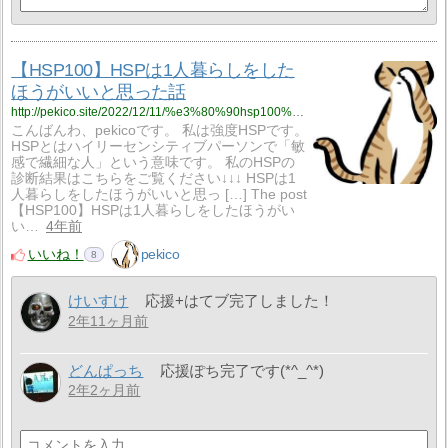
【HSP100】HSPは1人暮らしをした
ほうがいいと思った話
http://pekico.site/2022/12/11/%e3%80%90hsp100%e3%80%91hsp%e3%81%af1%e4%ba%ba%e6%9a%ae%e3%82%89%e3%81%97%e3%82%92%e3%81%97%e3%81%9f%e3%81%bb%e3%81%86%e3%81%8c%e3%81%84%e3%81%84%e3%81%a8%e6%80%9d%e3%81%a3%e3%81%9f%e8%a9%b1/?utm_source=rss&utm_medium=rss&utm_campaign=%25e3%2580%2590hsp100%25e3%2580%2591hsp%25e3%2581%25af1%25e4%25ba%25ba%25e6%259a%25ae%25e3%2582%2589%25e3%2581%2597%25e3%2582%2592%25e3%2581%2597%25e3%2581%259f%25e3%2581%25bb%25e3%2581%2586%25e3%2581%258c%25e3%2581%2584%25e3%2581%2584%25e3%2581%25a8%25e6%2580%259d%25e3%2581%25a3%25e3%2581%259f%25e8%25a9%25b1
こんばんわ、pekicoです。 私は強度HSPです。
HSPとはハイリーセンシティブパーソンで「敏
感で繊細な人」という意味です。 私のHSPの
診断結果はこちらをご覧ください↓↓↓ HSPは1
人暮らしをしたほうがいいと思っ […] The post
【HSP100】HSPは1人暮らしをしたほうがい
い…
4年前
いいね！
pekico
8
けいすけ
応援+はてブ完了しました！
2年11ヶ月前
どんぱっち
応援ぽち完了です(*^_^*)
2年2ヶ月前