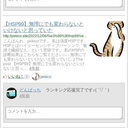
【HSP99】無理にでも変わらないと
いけないと思っていた
http://pekico.site/2022/12/06/%e3%80%90hsp99%e3%80%91%e7%84%a1%e7%90%86%e3%81%ab%e3%81%a7%e3%82%82%e5%a4%89%e3%82%8f%e3%82%89%e3%81%aa%e3%81%84%e3%81%a8%e3%81%84%e3%81%91%e3%81%aa%e3%81%84%e3%81%a8%e6%80%9d%e3%81%a3%e3%81%a6/?utm_source=rss&utm_medium=rss&utm_campaign=%25e3%2580%2590hsp99%25e3%2580%2591%25e7%2584%25a1%25e7%2590%2586%25e3%2581%25ab%25e3%2581%25a7%25e3%2582%2582%25e5%25a4%2589%25e3%2582%258f%25e3%2582%2589%25e3%2581%25aa%25e3%2581%2584%25e3%2581%25a8%25e3%2581%2584%25e3%2581%2591%25e3%2581%25aa%25e3%2581%2584%25e3%2581%25a8%25e6%2580%259d%25e3%2581%25a3%25e3%2581%25a6
こんばんわ、pekicoです。 私は強度HSPです。
HSPとはハイリーセンシティブパーソンで「敏
感で繊細な人」という意味です。 私のHSPの
診断結果はこちらをご覧ください↓↓↓ 無理にで
も変わらないといけないと思ってい […] The
post 【HSP99】無理にでも変わらないといけ
ないと思っ…
4年前
いいね！
pekico
3
どんぱっち
ランキング応援完了です♪( ´▽｀)
4年前