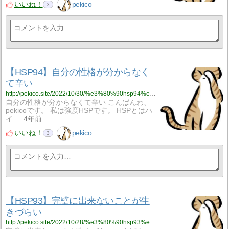
いいね！
pekico
3
【HSP94】自分の性格が分からなく
て辛い
http://pekico.site/2022/10/30/%e3%80%90hsp94%e3%80%91%e8%87%aa%e5%88%86%e3%81%ae%e6%80%a7%e6%a0%bc%e3%81%8c%e5%88%86%e3%81%8b%e3%82%89%e3%81%aa%e3%81%8f%e3%81%a6%e8%be%9b%e3%81%84/?utm_source=rss&utm_medium=rss&utm_campaign=%25e3%2580%2590hsp94%25e3%2580%2591%25e8%2587%25aa%25e5%2588%2586%25e3%2581%25ae%25e6%2580%25a7%25e6%25a0%25bc%25e3%2581%258c%25e5%2588%2586%25e3%2581%258b%25e3%2582%2589%25e3%2581%25aa%25e3%2581%258f%25e3%2581%25a6%25e8%25be%259b%25e3%2581%2584
自分の性格が分からなくて辛い こんばんわ、
pekicoです。 私は強度HSPです。 HSPとはハ
イ…
4年前
いいね！
pekico
3
【HSP93】完璧に出来ないことが生
きづらい
http://pekico.site/2022/10/28/%e3%80%90hsp93%e3%80%91%e5%ae%8c%e7%92%a7%e3%81%ab%e5%87%ba%e6%9d%a5%e3%81%aa%e3%81%84%e3%81%93%e3%81%a8%e3%81%8c%e7%94%9f%e3%81%8d%e3%81%a5%e3%82%89%e3%81%84/?utm_source=rss&utm_medium=rss&utm_campaign=%25e3%2580%2590hsp93%25e3%2580%2591%25e5%25ae%258c%25e7%2592%25a7%25e3%2581%25ab%25e5%2587%25ba%25e6%259d%25a5%25e3%2581%25aa%25e3%2581%2584%25e3%2581%2593%25e3%2581%25a8%25e3%2581%258c%25e7%2594%259f%25e3%2581%258d%25e3%2581%25a5%25e3%2582%2589%25e3%2581%2584