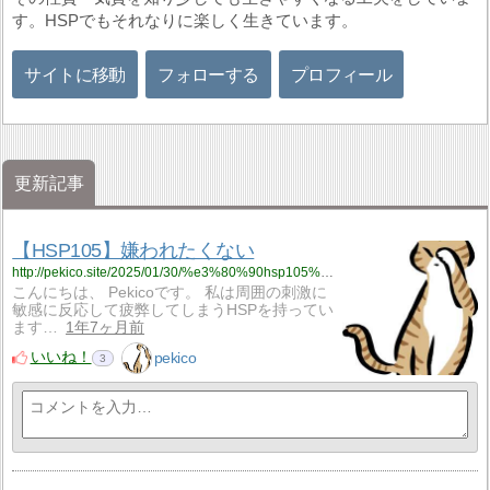
す。HSPでもそれなりに楽しく生きています。
サイトに移動
フォローする
プロフィール
更新記事
【HSP105】嫌われたくない
http://pekico.site/2025/01/30/%e3%80%90hsp105%e3%80%91%e5%ab%8c%e3%82%8f%e3%82%8c%e3%81%9f%e3%81%8f%e3%81%aa%e3%81%84/?utm_source=rss&utm_medium=rss&utm_campaign=%25e3%2580%2590hsp105%25e3%2580%2591%25e5%25ab%258c%25e3%2582%258f%25e3%2582%258c%25e3%2581%259f%25e3%2581%258f%25e3%2581%25aa%25e3%2581%2584
こんにちは、 Pekicoです。 私は周囲の刺激に
敏感に反応して疲弊してしまうHSPを持ってい
ます…
1年7ヶ月前
いいね！
pekico
3