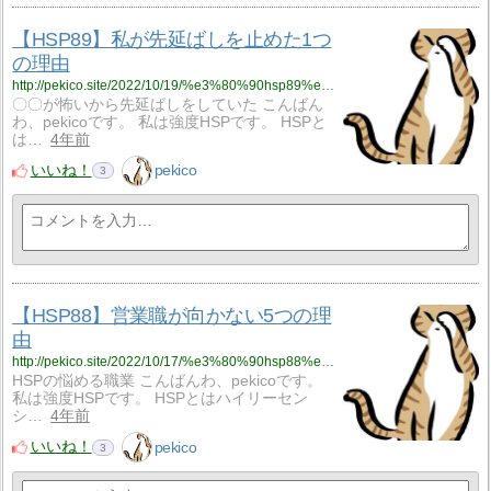
【HSP89】私が先延ばしを止めた1つ
の理由
http://pekico.site/2022/10/19/%e3%80%90hsp89%e3%80%91%e7%a7%81%e3%81%8c%e5%85%88%e5%bb%b6%e3%81%b0%e3%81%97%e3%82%92%e6%ad%a2%e3%82%81%e3%81%9f1%e3%81%a4%e3%81%ae%e7%90%86%e7%94%b1/?utm_source=rss&utm_medium=rss&utm_campaign=%25e3%2580%2590hsp89%25e3%2580%2591%25e7%25a7%2581%25e3%2581%258c%25e5%2585%2588%25e5%25bb%25b6%25e3%2581%25b0%25e3%2581%2597%25e3%2582%2592%25e6%25ad%25a2%25e3%2582%2581%25e3%2581%259f1%25e3%2581%25a4%25e3%2581%25ae%25e7%2590%2586%25e7%2594%25b1
〇〇が怖いから先延ばしをしていた こんばん
わ、pekicoです。 私は強度HSPです。 HSPと
は…
4年前
いいね！
pekico
3
【HSP88】営業職が向かない5つの理
由
http://pekico.site/2022/10/17/%e3%80%90hsp88%e3%80%91%e3%80%90hsp88%e3%80%91%e5%96%b6%e6%a5%ad%e8%81%b7%e3%81%8c%e5%90%91%e3%81%8b%e3%81%aa%e3%81%845%e3%81%a4%e3%81%ae%e7%90%86%e7%94%b1/?utm_source=rss&utm_medium=rss&utm_campaign=%25e3%2580%2590hsp88%25e3%2580%2591%25e3%2580%2590hsp88%25e3%2580%2591%25e5%2596%25b6%25e6%25a5%25ad%25e8%2581%25b7%25e3%2581%258c%25e5%2590%2591%25e3%2581%258b%25e3%2581%25aa%25e3%2581%25845%25e3%2581%25a4%25e3%2581%25ae%25e7%2590%2586%25e7%2594%25b1
HSPの悩める職業 こんばんわ、pekicoです。
私は強度HSPです。 HSPとはハイリーセン
シ…
4年前
いいね！
pekico
3