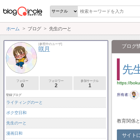
ホーム
ブログ
先生のーと
[参照中のユーザ]
ブログ
咲月
先
フォロー
フォロワー
参加サークル
https://bok
0
2
1
所有者
登録ブログ
ライティングのーと
ボク空日和
教育関係
先生のーと
漫画日和
サイト