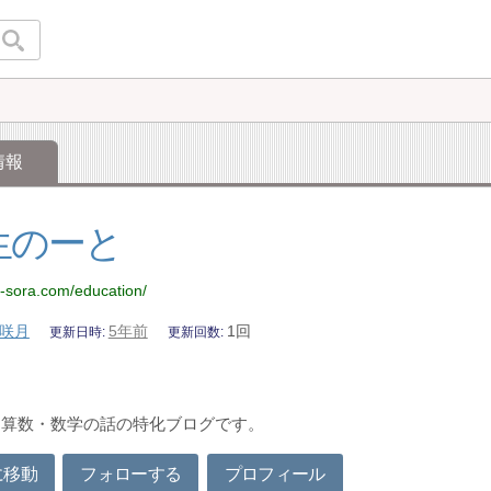
情報
生のーと
u-sora.com/education/
咲月
5年前
1回
更新日時
更新回数
と算数・数学の話の特化ブログです。
に移動
フォローする
プロフィール