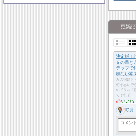
更新記
決定版｜
文の書き
テップで
味ない本
みの宿題と
何を思い浮
のドリル？
てそれぞ…
いいね
咲月