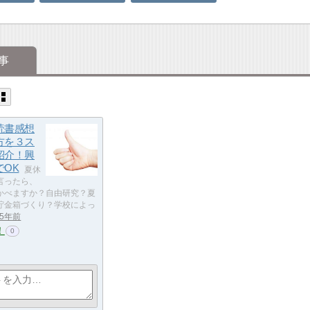
事
読書感想
方を３ス
紹介！興
でOK
夏休
言ったら、
かべますか？自由研究？夏
貯金箱づくり？学校によっ
5年前
！
0