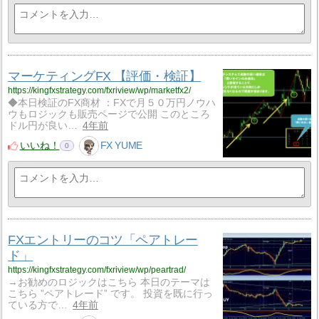
マーケティングFX 【評価・検証】
https://kingfxstrategy.com/fxriview/wp/marketfx2/
◆本日検証のFX商材 ：FXで月５０万円ノウハ
ウもロジックも販売ページで公開 このところ
ドル円が良い…
4年前
いいね！
FX YUME
0
FXエントリーのコツ「ペアトレー
ド」
https://kingfxstrategy.com/fxriview/wp/peartrad/
→お勧めのロジックはこちら 本日のテーマは
こちら ”ペアトレード” です。 投資を既に行っ
ている方で…
4年前