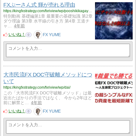
FXぷーさん式 輝が売れる理由
https://kingfxstrategy.com/fxriview/wp/pooshikikagayaki/
特別動画 基礎編第1章 最重要の基礎知識 第2章
ダウ理論 第3章 水平線の引き方 第4章 王道チ
ャ…
4年前
いいね！
FX YUME
0
大市民流FX DOC守破離メソッドにつ
いて
https://kingfxstrategy.com/fxriview/wp/dai/
この「大市民流FX DOC守破離メソッド」は最
近出たばかりの手法ではなく、 今から2年ほど
前に解禁と…
4年前
いいね！
FX YUME
0