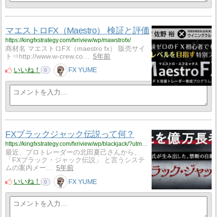
マエストロFX（Maestro） 検証と評価
https://kingfxstrategy.com/fxriview/wp/mawstrofx/
商材名 マエストロFX（maestro fx） 販売サイ
ト⇒http://www.w-crew.co…
5年前
いいね！
FX YUME
0
FXブラックジャック伝説って何？
https://kingfxstrategy.com/fxriview/wp/blackjack/?utm_source=rss&utm_medium=rss&utm_campaign=blackjack
最近、プロトレーダーの北田夏己さんから、
「FXブラック・ジャック伝説」 と言うシステ
ムの案内メー…
5年前
いいね！
FX YUME
0