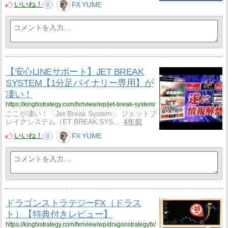
いいね！
FX YUME
0
【安心LINEサポート】JET BREAK
SYSTEM【1分足バイナリー専用】が
凄い！
https://kingfxstrategy.com/fxriview/wp/jet-break-system/
ここが凄い！「Jet Break System」 ジェットブ
レイクシステム（ET BREAK SYS…
4年前
いいね！
FX YUME
0
ドラゴンストラテジーFX（ドラス
ト）【特典付きレビュー】
https://kingfxstrategy.com/fxriview/wp/dragonstrategyfx/