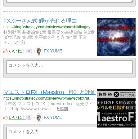
FXぷーさん式 輝が売れる理由
https://kingfxstrategy.com/fxriview/wp/pooshikikagayaki/?utm_source=rss&utm_medium=rss&utm_campaign=pooshikikagayaki
特別動画 基礎編第1章 最重要の基礎知識 第2章
ダウ理論 第3章 水平線の引き方 第4章 王道
チ…
5年前
いいね！
FX YUME
0
マエストロFX（Maestro） 検証と評価
https://kingfxstrategy.com/fxriview/wp/mawstrofx/?utm_source=rss&utm_medium=rss&utm_campaign=mawstrofx
商材名 マエストロFX（maestro fx） 販売サイ
ト⇒http://www.w-crew.c…
5年前
いいね！
FX YUME
0