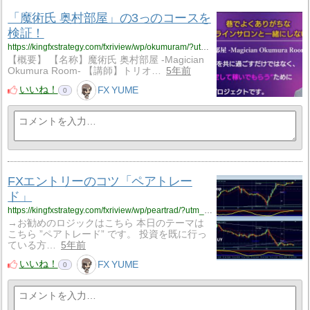
「魔術氏 奥村部屋」の3っのコースを
検証！
https://kingfxstrategy.com/fxriview/wp/okumuram/?utm_source=rss&utm_medium=rss&utm_campaign=okumuram
【概要】 【名称】魔術氏 奥村部屋 -Magician
Okumura Room- 【講師】トリオ…
5年前
いいね！
FX YUME
0
FXエントリーのコツ「ペアトレー
ド」
https://kingfxstrategy.com/fxriview/wp/peartrad/?utm_source=rss&utm_medium=rss&utm_campaign=peartrad
→お勧めのロジックはこちら 本日のテーマは
こちら ”ペアトレード” です。 投資を既に行っ
ている方…
5年前
いいね！
FX YUME
0