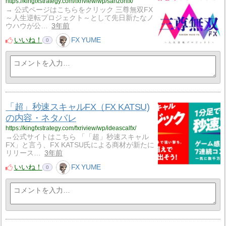
https://kingfxstrategy.com/fxriview/wp/sanzonfx/
→ 公式ページはこちらをクリック 三尊無双FX
～人生逆転プロジェクト～として先日新たなノ
ウハウが公…
3年前
いいね！
FX YUME
0
「超」秒速スキャルFX（FX KATSU)
の内容・ネタバレ
https://kingfxstrategy.com/fxriview/wp/ideascalfx/
→公式サイトはこちら 「「超」秒速スキャル
FX」と言う、FX KATSU氏による商材が新たに
リリース…
3年前
いいね！
FX YUME
0