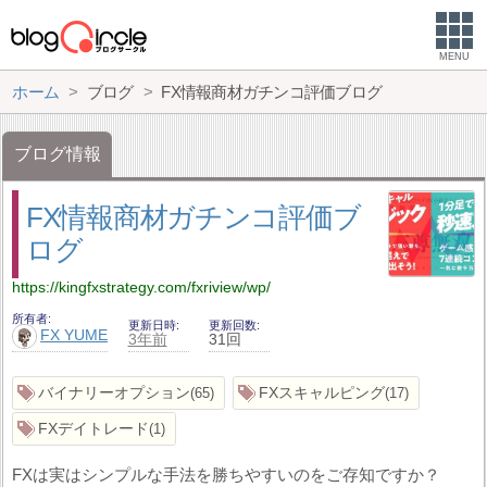
MENU
ホーム
ブログ
FX情報商材ガチンコ評価ブログ
ブログ情報
FX情報商材ガチンコ評価ブ
ログ
https://kingfxstrategy.com/fxriview/wp/
所有者
更新日時
更新回数
FX YUME
3年前
31回
バイナリーオプション
FXスキャルピング
65
17
FXデイトレード
1
FXは実はシンプルな手法を勝ちやすいのをご存知ですか？