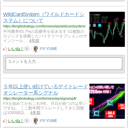
WildCardSystem（ワイルドカードシ
ステム）について
https://kingfxstrategy.com/fxriview/wp/wildcardsystem/
平均勝率93.7%の高勝率を叩き出す 51種類の
ロジックを搭載したバイナリーオプションのサ
インツール…
4年前
いいね！
FX YUME
0
５年以上使い続けているデイトレード
オシレーター系シグナル
https://kingfxstrategy.com/fxriview/wp/signalspft/
FXを始めてかれこれ9年。月日が経つのは早い
ですね。 ここ数年間でトレードしてきた回数
は1000回以…
4年前
いいね！
FX YUME
0