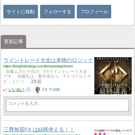
サイトに移動
フォローする
プロフィール
更新記事
ライントレード大全は本物のロジック
https://kingfxstrategy.com/fxriview/wp/lineh/
加藤ムネヒサ氏の「FXライントレード大全」
です。 加藤氏は、数年前から「FＸゴールドナ
ビ」という…
3年前
いいね！
FX YUME
0
三尊無双FX は結構使える！！