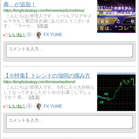
典」が追加！
https://kingfxstrategy.com/fxriview/wp/tzonefxrea/
こんにちは♪管理人です。 いつもブログやメ
ルマガをご愛読頂き誠にありがとうございま
す。 「マーケ…
5年前
いいね！
FX YUME
0
【※特集】トレンドの強弱の掴み方
https://kingfxstrategy.com/fxriview/wp/trend/
こんにちは♪管理人です。 9月に入り大分秋ら
しくなってきましたが いかがお過ごしでしょ
うか？ 私…
5年前
いいね！
FX YUME
0