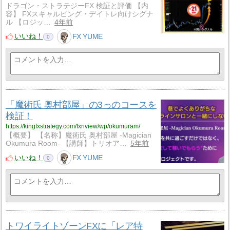
ドラゴン・ストラテジーFX 検証と評価 【内
容】 FXスキャルピング・デイトレ向けシグナ
ル 【ロジッ…
4年前
いいね！
FX YUME
0
「魔術氏 奥村部屋」の3っのコースを
検証！
https://kingfxstrategy.com/fxriview/wp/okumuram/
【概要】 【名称】魔術氏 奥村部屋 -Magician
Okumura Room- 【講師】トリオア…
5年前
いいね！
FX YUME
0
トワイライトゾーンFXに「レア特