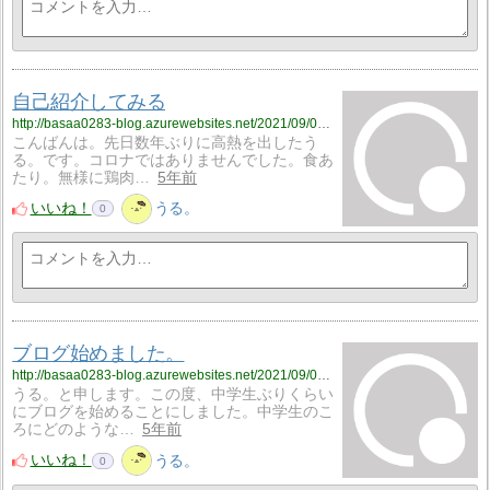
自己紹介してみる
http://basaa0283-blog.azurewebsites.net/2021/09/08/%e8%87%aa%e5%b7%b1%e7%b4%b9%e4%bb%8b%e3%81%97%e3%81%a6%e3%81%bf%e3%82%8b/?utm_source=rss&utm_medium=rss&utm_campaign=%25e8%2587%25aa%25e5%25b7%25b1%25e7%25b4%25b9%25e4%25bb%258b%25e3%2581%2597%25e3%2581%25a6%25e3%2581%25bf%25e3%2582%258b
こんばんは。先日数年ぶりに高熱を出したう
る。です。コロナではありませんでした。食あ
たり。無様に鶏肉…
5年前
いいね！
うる。
0
ブログ始めました。
http://basaa0283-blog.azurewebsites.net/2021/09/08/%e3%83%96%e3%83%ad%e3%82%b0%e5%a7%8b%e3%82%81%e3%81%be%e3%81%97%e3%81%9f%e3%80%82/?utm_source=rss&utm_medium=rss&utm_campaign=%25e3%2583%2596%25e3%2583%25ad%25e3%2582%25b0%25e5%25a7%258b%25e3%2582%2581%25e3%2581%25be%25e3%2581%2597%25e3%2581%259f%25e3%2580%2582
うる。と申します。この度、中学生ぶりくらい
にブログを始めることにしました。中学生のこ
ろにどのような…
5年前
いいね！
うる。
0