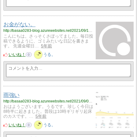
お金がない。
http://basaa0283-blog.azurewebsites.net/2021/09/12/%e3%81%8a%e9%87%91%e3%81%8c%e3%81%aa%e3%81%84%e3%80%82/?utm_source=rss&utm_medium=rss&utm_campaign=%25e3%2581%258a%25e9%2587%2591%25e3%2581%258c%25e3%2581%25aa%25e3%2581%2584%25e3%2580%2582
こんにちは。さっそくさぼってました。毎日投
稿できるように、ゴミみたいな日記を書きま
す。 先週金曜日…
5年前
いいね！
うる。
0
雨強い
http://basaa0283-blog.azurewebsites.net/2021/09/09/%e9%9b%a8%e5%bc%b7%e3%81%84/?utm_source=rss&utm_medium=rss&utm_campaign=%25e9%259b%25a8%25e5%25bc%25b7%25e3%2581%2584
おはようございます。うるです。珍しく今日は
8時半に起きました。普段は10時ギリギリ起床
のカスです。…
5年前
いいね！
うる。
0