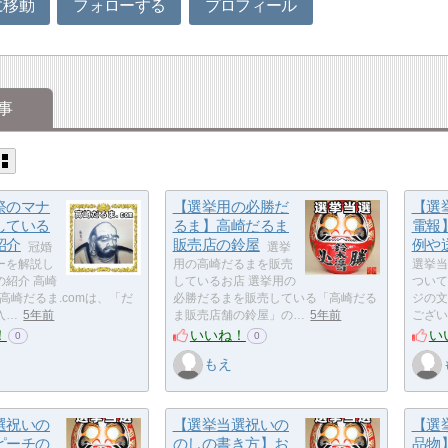
に移動
フォローする
プロフィール
事
祭のマナ
【選挙用の必勝だ
【選
している
るま】高崎だるま
電報
紹介
販売店の鈴屋
例や
冠婚
選挙
ーを解説し
用の高崎だるまを販売
選挙当
の紹介 高崎
しているお店 選挙用の
ついて
 高崎だるま.comは、「だ
必勝だるまを販売している「高崎だる
ジの文
入…
5年前
ま販売店舗の鈴屋」の…
5年前
ござい
！
いいね！
い
0
0
もえ
選祝いの
【選挙当選祝いの
【選
ピーチの
のしの書き方】お
品物