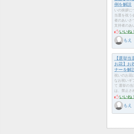
例を解説
いの挨拶に
当選を祝う
者のあいさ
支持者のあ
いいね
もえ
【選挙当
お花】お
ナーを解
祝いのお花に
なお祝いギ
て 選挙の
は、禁止さ
いいね
もえ