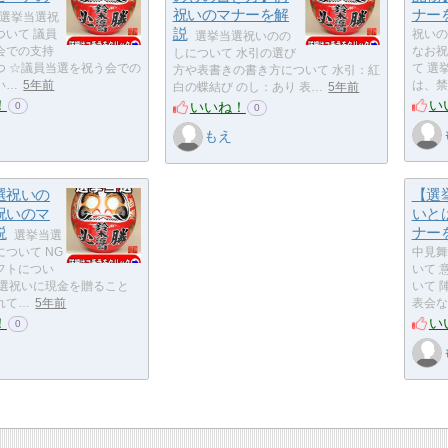
祝いのマナーを解
ナー
選挙当選祝
説
ついて 議員
祝いの
選挙当選祝いのの
会での支持
なお祝
しについて 水引の選び
つ ☆議員当選を祝う会での
て 選
方や表書きの書き方について 水引：紅
い…
5年前
は、禁
白の蝶結び のし：あり 表…
5年前
！
い
いいね！
0
0
もえ
選祝いの
【選
祝いのマ
いと
説
ナー
選挙当選
ついて NG
中見舞
フトについ
いて 
当選祝いに現金を贈ること
いて 
れて…
5年前
表会な
！
い
0