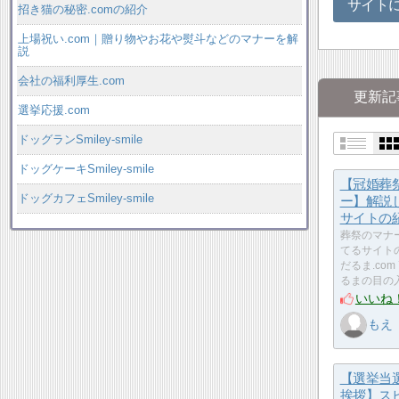
サイト
招き猫の秘密.comの紹介
上場祝い.com｜贈り物やお花や熨斗などのマナーを解
説
会社の福利厚生.com
更新記
選挙応援.com
ドッグランSmiley-smile
ドッグケーキSmiley-smile
【冠婚葬
ドッグカフェSmiley-smile
ー】解説
サイトの
葬祭のマナ
てるサイト
だるま.com
るまの目の
いいね
もえ
【選挙当
挨拶】ス