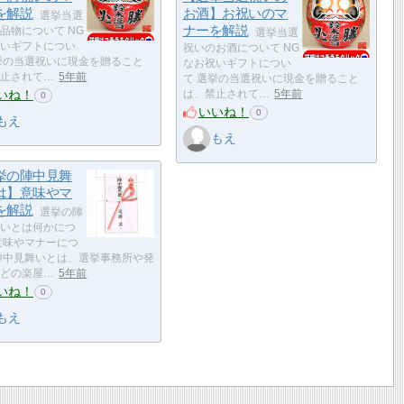
を解説
お酒】お祝いのマ
選挙当選
ナーを解説
品物について NG
選挙当選
いギフトについ
祝いのお酒について NG
挙の当選祝いに現金を贈ること
なお祝いギフトについ
止されて…
5年前
て 選挙の当選祝いに現金を贈ること
いね！
は、禁止されて…
5年前
0
いいね！
0
もえ
もえ
挙の陣中見舞
は】意味やマ
を解説
選挙の陣
いとは何かにつ
意味やマナーにつ
陣中見舞いとは、選挙事務所や発
どの楽屋…
5年前
いね！
0
もえ