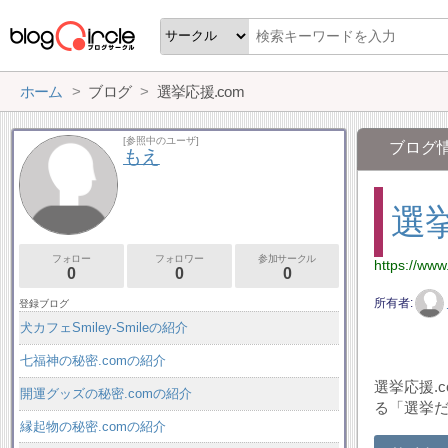
ホーム
ブログ
選挙応援.com
[参照中のユーザ]
ブログ
もえ
選挙
フォロー
フォロワー
参加サークル
https://ww
0
0
0
所有者
登録ブログ
犬カフェSmiley-Smileの紹介
七福神の秘密.comの紹介
選挙応援.
開運グッズの秘密.comの紹介
る「選挙
縁起物の秘密.comの紹介