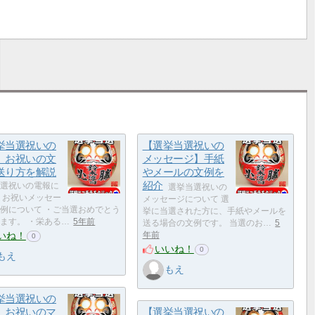
挙当選祝いの
【選挙当選祝いの
】お祝いの文
メッセージ】手紙
送り方を解説
やメールの文例を
紹介
選祝いの電報に
選挙当選祝いの
 お祝いメッセー
メッセージについて 選
例について ・ご当選おめでとう
挙に当選された方に、手紙やメールを
ます。 ・栄ある…
5年前
送る場合の文例です。 当選のお…
5
いね！
年前
0
いいね！
0
もえ
もえ
挙当選祝いの
】お祝いのマ
【選挙当選祝いの