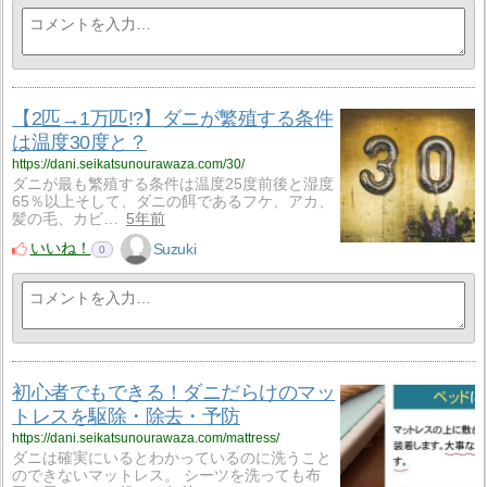
【2匹→1万匹!?】ダニが繁殖する条件
は温度30度と？
https://dani.seikatsunourawaza.com/30/
ダニが最も繁殖する条件は温度25度前後と湿度
65％以上そして、ダニの餌であるフケ、アカ、
髪の毛、カビ…
5年前
いいね！
Suzuki
0
初心者でもできる！ダニだらけのマッ
トレスを駆除・除去・予防
https://dani.seikatsunourawaza.com/mattress/
ダニは確実にいるとわかっているのに洗うこと
のできないマットレス。 シーツを洗っても布