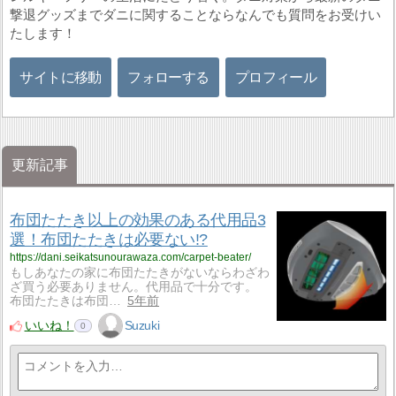
撃退グッズまでダニに関することならなんでも質問をお受けい
たします！
サイトに移動
フォローする
プロフィール
更新記事
布団たたき以上の効果のある代用品3
選！布団たたきは必要ない!?
https://dani.seikatsunourawaza.com/carpet-beater/
もしあなたの家に布団たたきがないならわざわ
ざ買う必要ありません。代用品で十分です。
布団たたきは布団…
5年前
いいね！
Suzuki
0