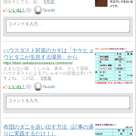
団を干しても、起…
5年前
いいね！
Suzuki
0
ハウスダスト対策のカギは「ヤケヒョ
ウヒダニが生息する場所」から
https://dani.seikatsunourawaza.com/room/
止まらない咳、くしゃみ、鼻水、そして湿疹。
ハウスダストによるアレルギーの症状は辛いで
すよね。 この記…
5年前
いいね！
Suzuki
0
布団のダニを追い出す方法（記事の通
りに実践するだけ！）