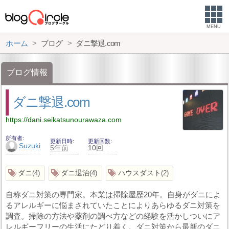
MENU
ホーム
ブログ
ダニ撃退.com
ブログ情報
ダニ撃退.com
https://dani.seikatsunourawaza.com
所有者
更新日時
更新回数
Suzuki
5年前
10回
ダニ
ダニ退治
ハウスダスト
4
4
2
自称ダニ対策の専門家。本業は掃除屋歴20年。自身がダニによ
るアレルギーに悩まされていたことによりあらゆるダニ対策を
調査。掃除の方法や薬剤の調べ方などの経験を活かしついにア
レルギーフリーの生活にたどり着く。ダニ対策から最新のダニ