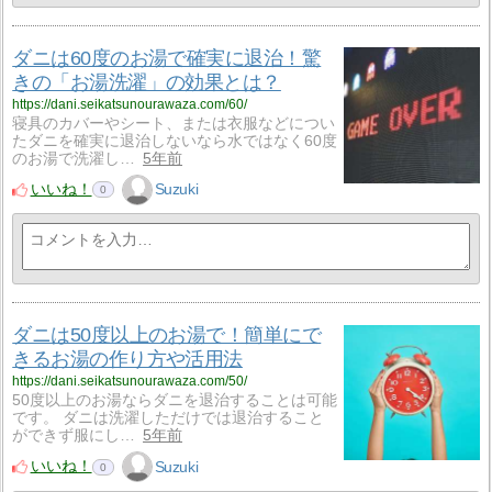
ダニは60度のお湯で確実に退治！驚
きの「お湯洗濯」の効果とは？
https://dani.seikatsunourawaza.com/60/
寝具のカバーやシート、または衣服などについ
たダニを確実に退治しないなら水ではなく60度
のお湯で洗濯し…
5年前
いいね！
Suzuki
0
ダニは50度以上のお湯で！簡単にで
きるお湯の作り方や活用法
https://dani.seikatsunourawaza.com/50/
50度以上のお湯ならダニを退治することは可能
です。 ダニは洗濯しただけでは退治すること
ができず服にし…
5年前
いいね！
Suzuki
0