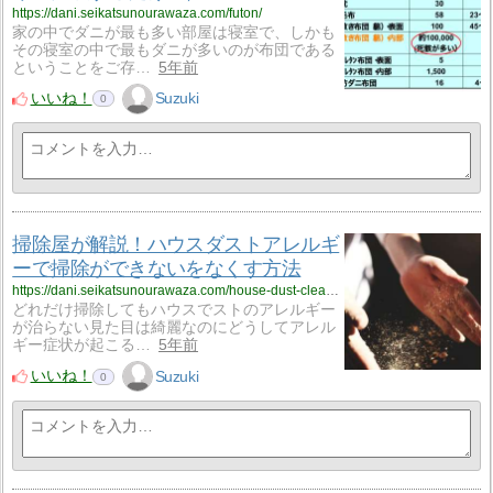
https://dani.seikatsunourawaza.com/futon/
家の中でダニが最も多い部屋は寝室で、しかも
その寝室の中で最もダニが多いのが布団である
ということをご存…
5年前
いいね！
Suzuki
0
掃除屋が解説！ハウスダストアレルギ
ーで掃除ができないをなくす方法
https://dani.seikatsunourawaza.com/house-dust-cleaning/
どれだけ掃除してもハウスでストのアレルギー
が治らない見た目は綺麗なのにどうしてアレル
ギー症状が起こる…
5年前
いいね！
Suzuki
0