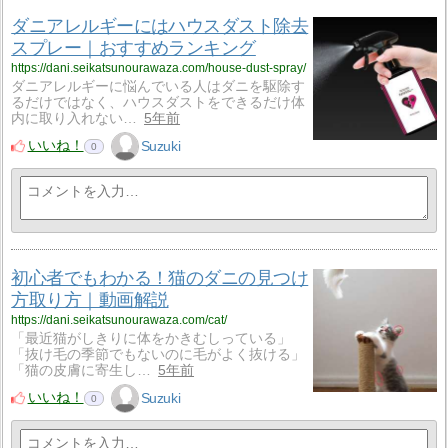
ダニアレルギーにはハウスダスト除去
スプレー｜おすすめランキング
https://dani.seikatsunourawaza.com/house-dust-spray/
ダニアレルギーに悩んでいる人はダニを駆除す
るだけではなく、ハウスダストをできるだけ体
内に取り入れない…
5年前
いいね！
Suzuki
0
初心者でもわかる！猫のダニの見つけ
方取り方｜動画解説
https://dani.seikatsunourawaza.com/cat/
「最近猫がしきりに体をかきむしっている」
「抜け毛の季節でもないのに毛がよく抜ける」
「猫の皮膚に寄生し…
5年前
いいね！
Suzuki
0