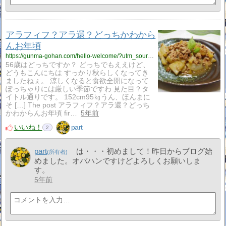
アラフィフ？アラ還？どっちかわから
んお年頃
https://gunma-gohan.com/hello-welcome/?utm_source=rss&utm_medium=rss&utm_campaign=hello-welcome
56歳はどっちですか？ どっちでもええけど、
どうもこんにちは すっかり秋らしくなってき
ましたねぇ。 涼しくなると食欲全開になって
ぽっちゃりには厳しい季節ですわ 見た目？タ
イトル通りです。 152cm95㎏うん、ほんまに
そ […] The post アラフィフ？アラ還？どっち
かわからんお年頃 fir…
5年前
いいね！
part
2
part
は・・・初めまして！昨日からブログ始
めました。オバハンですけどよろしくお願いしま
す。
5年前