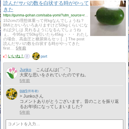
読んだサバの数を白状する時がやって
きた
https://gunma-gohan.com/saba-yomi/?utm_source=rss&utm_medium=rss&utm_campaign=saba-yomi
152cmの理想体重って何kgなんでしょうね？
BMIとかいろいろありますけど50kgくらいにな
れば少しは 見れるようになるんでしょうね
ぇ。 今95kgで50kg引いたら45kg・・・ わたし
の場合、高血圧と糖尿病もセッ […] The post
読んだサバの数を白状する時がやってきた
first…
5年前
いいね！
part
2
Junko
こんばんは(⌒‐⌒)
大変な思いをされていたのですね。
5年前
part
> Junkoさん
コメントありがとうございます。昔のことを振り返
るお年頃になってしまいました?
5年前