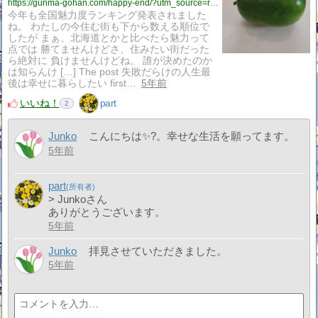
https://gunma-gohan.com/happy-end/?utm_source=rss&utm_medium=rss&utm_campaign=happy-end
今年も全国魅力度ランキング発表されました
ね。 わたしの今住む街も下から数える順位で
したが まぁ、北海道とかと比べたら魅力って
点では 勝てませんけどさ、住みたい街だった
ら絶対に 負けませんけどね。 誰が決めたのか
は知らんけ […] The post 失敗だらけの人生最
後は幸せに暮らしたい first…
5年前
いいね！
part
2
Junko
こんにちは✨?。幸せな生活を願ってます。
5年前
part
> Junkoさん
ありがとうございます。
5年前
Junko
拝見させていただきました。
5年前