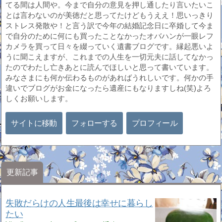
てる間は人間や。今まで自分の意見を押し通したり言いたいこ
とは言わないのが美徳だと思ってたけどもうええ！思いっきり
ストレス発散や！と言う訳で今年の結婚記念日に卒婚して今ま
で自分のために何にも買ったことなかったオバハンが一眼レフ
カメラを買って日々を綴っていく遺書ブログです。縁起悪いよ
うに聞こえますが、これまでの人生を一切元夫に話してなかっ
たのでわたし亡きあとに読んでほしいと思って書いています。
みなさまにも何か伝わるものがあればうれしいです。何かの手
違いでブログがお金になったら遺産にもなりますしね(笑)よろ
しくお願いします。
サイトに移動
フォローする
プロフィール
更新記事
失敗だらけの人生最後は幸せに暮らし
たい