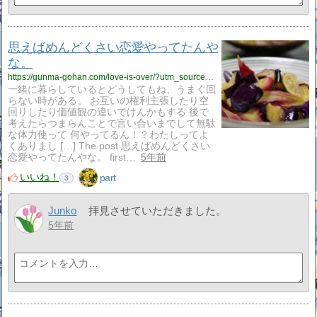
思えばめんどくさい恋愛やってたんや
な。
https://gunma-gohan.com/love-is-over/?utm_source=rss&utm_medium=rss&utm_campaign=love-is-over
一緒に暮らしているとどうしてもね、うまく回
らない時がある。 お互いの権利主張したり空
回りしたり価値観の違いでけんかもする 後で
考えたらつまらんことで言い合いまでして無駄
な体力使って 何やってるん！？わたしってよ
くありまし […] The post 思えばめんどくさい
恋愛やってたんやな。 first…
5年前
いいね！
part
3
Junko
拝見させていただきました。
5年前