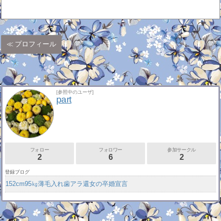
プロフィール
[参照中のユーザ]
part
フォロー
フォロワー
参加サークル
2
6
2
登録ブログ
152cm95㎏薄毛入れ歯アラ還女の卒婚宣言