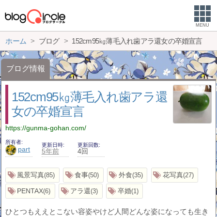
MENU
ホーム
ブログ
152cm95㎏薄毛入れ歯アラ還女の卒婚宣言
ブログ情報
152cm95㎏薄毛入れ歯アラ還
女の卒婚宣言
https://gunma-gohan.com/
所有者
更新日時
更新回数
part
5年前
4回
風景写真
食事
外食
花写真
85
50
35
27
PENTAX
アラ還
卒婚
6
3
1
ひとつもええとこない容姿やけど人間どんな姿になっても生き