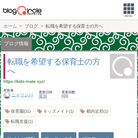
MENU
ホーム
ブログ
転職を希望する保育士の方へ
ブログ情報
転職を希望する保育士の方
へ
https://kids-mate.xyz/
所有者
更新日時
更新回数
ニャリンパ
最新
0回
保育園
キッズメイト
都内近郊
31
1
1
転職支援
1