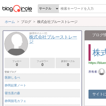
ホーム
ブログ
株式会社ブルーストレージ
[参照中のユーザ]
ブログ
株式会社ブルーストレー
ジ
株
フォロー
フォロワー
参加サークル
https://blue
0
0
0
所有者
登録ブログ
医師しるべ
静岡起業ノート
寝当直の森
サイト
静岡脱毛カフェ