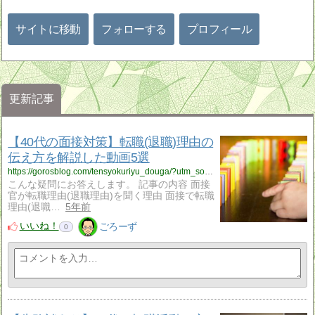
サイトに移動
フォローする
プロフィール
更新記事
【40代の面接対策】転職(退職)理由の
伝え方を解説した動画5選
https://gorosblog.com/tensyokuriyu_douga/?utm_source=rss&utm_medium=rss&utm_campaign=tensyokuriyu_douga
こんな疑問にお答えします。 記事の内容 面接
官が転職理由(退職理由)を聞く理由 面接で転職
理由(退職…
5年前
いいね！
ごろーず
0