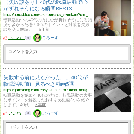
【失敗談あり】40代の転職活動で心
が折れそうになる瞬間BEST3
https://gorosblog.com/kokorooresou_syunkan/?utm_source=rss&utm_medium=rss&utm_campaign=kokorooresou_syunkan
転職活動中の40代の方に心が折れそうになる頻
度が多かった場面3つのポイントと対策を失敗
談を交え解説。…
5年前
いいね！
ごろーず
0
失敗する前に見たかった…。40代が
転職活動前に見るべき動画5選
https://gorosblog.com/tensyokumae_mirubeki_douga/?utm_source=rss&utm_medium=rss&utm_campaign=tensyokumae_mirubeki_douga
転職活動を始める40代の方に、転職活動の大事
なポイントを解説したおすすめ動画5つを紹介
します。40代…
5年前
いいね！
ごろーず
0