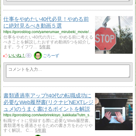
仕事をやめたい40代必見！やめる前
に絶対見るべき動画５選
https://gorosblog.com/yamerumae_mirubeki_movie/?utm_source=rss&utm_medium=rss&utm_campaign=yamerumae_mirubeki_movie
仕事をやめたい40代の方に、やめる前に考える
べきことを解説したおすすめ動画5つを紹介し
ます。ライフワ…
5年前
いいね！
ごろーず
0
書類通過率アップ‼40代の転職成功に
必要なWeb履歴書(リクナビNEXTレジ
ュメ)のうまく書けるポイントを解説
https://gorosblog.com/webrirekisyo_kakikata/?utm_source=rss&utm_medium=rss&utm_campaign=webrirekisyo_kakikata
転職サイトに登録する際に必要なWeb履歴書。
書類選考を通過させるための書き方をわかりや
すく解説。 C…
5年前