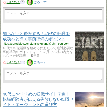
いいね！
ごろーず
0
知らないと後悔する！40代の転職を
成功へと導く事前準備のポイント
https://gorosblog.com/tensyokujunbi/?utm_source=rss&utm_medium=rss&utm_campaign=tensyokujunbi
40代で転職活動を始めるにあたって絶対必要な
事前準備のポイントを、１ヶ月で３社の内定を
もらった転職経…
5年前
いいね！
ごろーず
0
40代におすすめの転職サイト７選！
転職経験者が伝える失敗しない転職サ
イト・エージェントの選び方