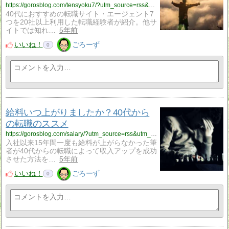
https://gorosblog.com/tensyoku7/?utm_source=rss&utm_medium=rss&utm_campaign=tensyoku7
40代におすすめの転職サイト・エージェント7
つを20社以上利用した転職経験者が紹介。他サ
イトでは知れ…
5年前
いいね！
ごろーず
0
給料いつ上がりましたか？40代から
の転職のススメ
https://gorosblog.com/salary/?utm_source=rss&utm_medium=rss&utm_campaign=salary
入社以来15年間一度も給料が上がらなかった筆
者が40代からの転職によって収入アップを成功
させた方法を…
5年前
いいね！
ごろーず
0