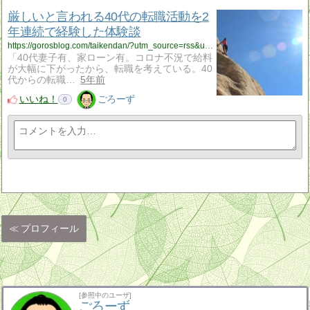
厳しいと言われる40代の転職活動を2
年連続で経験した体験談
https://gorosblog.com/taikendan/?utm_source=rss&utm_medium=rss&utm_campaign=taikendan
「40代妻子有、家ローン有。コロナ不況で給料
が大幅に下がったから、転職を考えている。40
代からの転職…
5年前
いいね！
ごろーず
0
プロフィール
[参照中のユーザ]
ごろーず