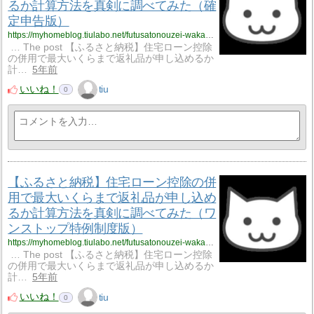
るか計算方法を真剣に調べてみた（確
定申告版）
https://myhomeblog.tiulabo.net/futusatonouzei-wakarinikui-2-2/
… The post 【ふるさと納税】住宅ローン控除
の併用で最大いくらまで返礼品が申し込めるか
計…
5年前
いいね！
tiu
0
【ふるさと納税】住宅ローン控除の併
用で最大いくらまで返礼品が申し込め
るか計算方法を真剣に調べてみた（ワ
ンストップ特例制度版）
https://myhomeblog.tiulabo.net/futusatonouzei-wakarinikui-2/
… The post 【ふるさと納税】住宅ローン控除
の併用で最大いくらまで返礼品が申し込めるか
計…
5年前
いいね！
tiu
0