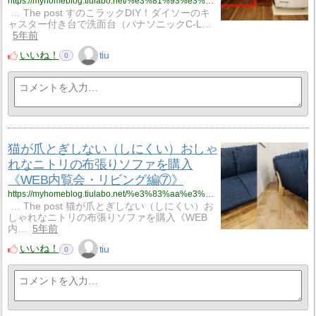
https://myhomeblog.tiulabo.net/%e3%81%93%e3%81%a0%e3%82%8f%e3%82%8a%e3%81%8c%e3%81%a4%e3%81%be%e3%81%a3%e3%81%9f%e6%b4%97%e9%9d%a2%e6%89%80%e3%82%92%e3%81%94%e7%b4%b9%e4%bb%8b%ef%bc%81%e6%b4%97%e9%9d%a2%e5%8f%b0%e3%81%af%e3%83%91-6/
… The post すのこラックDIY！ダイソーのキ
ャスター付き台で洗面台（パナソニックC-L…
5年前
いいね！
tiu
0
猫が爪とぎしない（しにくい）おしゃ
れなニトリの布張りソファを購入
《WEB内覧会・リビング編⑦》
https://myhomeblog.tiulabo.net/%e3%83%aa%e3%83%93%e3%83%b3%e3%82%b0%e3%81%ae%e7%85%a7%e6%98%8e%e3%81%af%e8%87%aa%e7%94%b1%e3%81%ab%e8%aa%bf%e6%95%b4%e3%81%a7%e3%81%8d%e3%82%8b%e3%83%a9%e3%82%a4%e3%83%86%e3%82%a3%e3%83%b3%e3%82%b0/
… The post 猫が爪とぎしない（しにくい）お
しゃれなニトリの布張りソファを購入《WEB
内…
5年前
いいね！
tiu
0