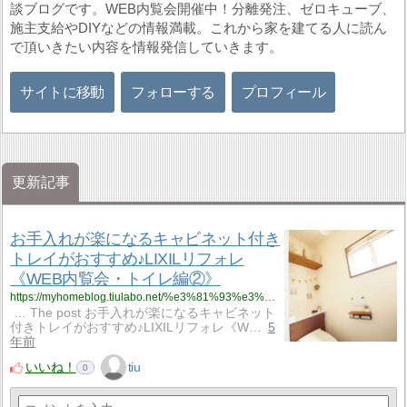
談ブログです。WEB内覧会開催中！分離発注、ゼロキューブ、
施主支給やDIYなどの情報満載。これから家を建てる人に読ん
で頂いきたい内容を情報発信していきます。
サイトに移動
フォローする
プロフィール
更新記事
お手入れが楽になるキャビネット付き
トレイがおすすめ♪LIXILリフォレ
《WEB内覧会・トイレ編②》
https://myhomeblog.tiulabo.net/%e3%81%93%e3%81%a0%e3%82%8f%e3%82%8a%e3%81%8c%e3%81%a4%e3%81%be%e3%81%a3%e3%81%9f%e6%b4%97%e9%9d%a2%e6%89%80%e3%82%92%e3%81%94%e7%b4%b9%e4%bb%8b%ef%bc%81%e6%b4%97%e9%9d%a2%e5%8f%b0%e3%81%af%e3%83%91-7/
… The post お手入れが楽になるキャビネット
付きトレイがおすすめ♪LIXILリフォレ《W…
5
年前
いいね！
tiu
0