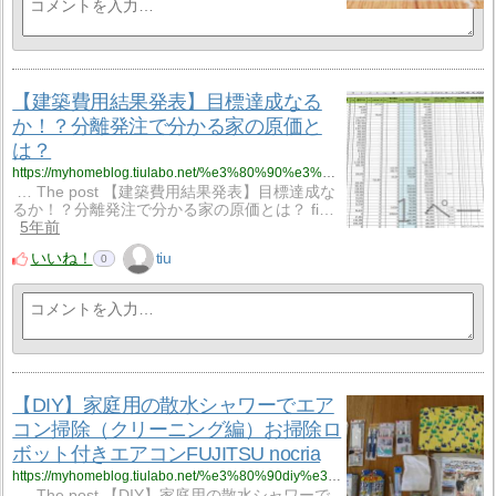
【建築費用結果発表】目標達成なる
か！？分離発注で分かる家の原価と
は？
https://myhomeblog.tiulabo.net/%e3%80%90%e3%83%ad%e3%83%bc%e3%82%b3%e3%82%b9%e3%83%88%e3%83%8f%e3%82%a6%e3%82%b9%e5%bb%ba%e7%af%89%e8%b2%bb%e7%94%a8%e3%80%91%e6%88%91%e3%81%8c%e5%ae%b6%e3%81%ae%e5%bb%ba%e7%af%89%e8%b2%bb%e7%94%a8/
… The post 【建築費用結果発表】目標達成な
るか！？分離発注で分かる家の原価とは？ fi…
5年前
いいね！
tiu
0
【DIY】家庭用の散水シャワーでエア
コン掃除（クリーニング編）お掃除ロ
ボット付きエアコンFUJITSU nocria
https://myhomeblog.tiulabo.net/%e3%80%90diy%e3%80%91%e3%82%a8%e3%82%a2%e3%82%b3%e3%83%b3%e3%82%92%e8%87%aa%e5%88%86%e3%81%a7%e6%8e%83%e9%99%a4%e3%81%97%e3%82%88%e3%81%86%ef%bc%81%ef%bc%88fujitsu-nocria%ef%bc%89%e3%82%a8%e3%82%a2-2/
… The post 【DIY】家庭用の散水シャワーで