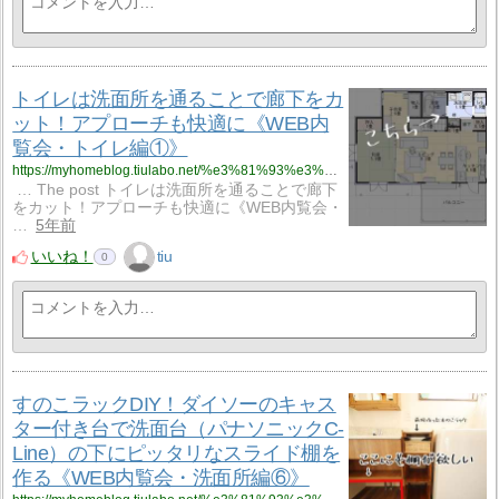
トイレは洗面所を通ることで廊下をカ
ット！アプローチも快適に《WEB内
覧会・トイレ編①》
https://myhomeblog.tiulabo.net/%e3%81%93%e3%81%a0%e3%82%8f%e3%82%8a%e3%81%8c%e3%81%a4%e3%81%be%e3%81%a3%e3%81%9f%e6%b4%97%e9%9d%a2%e6%89%80%e3%82%92%e3%81%94%e7%b4%b9%e4%bb%8b%ef%bc%81%e6%b4%97%e9%9d%a2%e5%8f%b0%e3%81%af%e3%83%91-5/
… The post トイレは洗面所を通ることで廊下
をカット！アプローチも快適に《WEB内覧会・
…
5年前
いいね！
tiu
0
すのこラックDIY！ダイソーのキャス
ター付き台で洗面台（パナソニックC-
Line）の下にピッタリなスライド棚を
作る《WEB内覧会・洗面所編⑥》