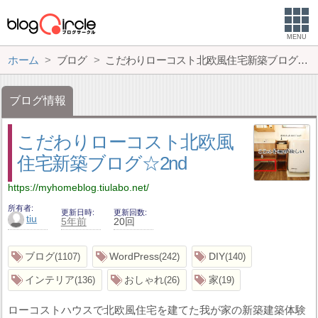
MENU
ホーム
ブログ
こだわりローコスト北欧風住宅新築ブログ☆2nd
ブログ情報
こだわりローコスト北欧風
住宅新築ブログ☆2nd
https://myhomeblog.tiulabo.net/
所有者
更新日時
更新回数
tiu
5年前
20回
ブログ
WordPress
DIY
1107
242
140
インテリア
おしゃれ
家
136
26
19
ローコストハウスで北欧風住宅を建てた我が家の新築建築体験