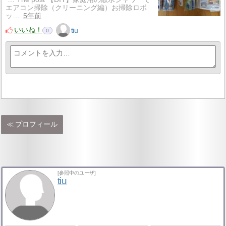
エアコン掃除（クリーニング編）お掃除ロボ
ッ…
5年前
いいね！
tiu
0
プロフィール
[参照中のユーザ]
tiu