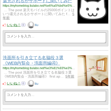
還元されるかサポートに聞いてみた
https://myhomeblog.tiulabo.net/%e6%a5%bd%e5%a4%a9%e3%83%a2%e3%83%90%e3%82%a4%e3%83%ab%e3%81%ae25000%e3%83%9d%e3%82%a4%e3%83%b3%e3%83%88%e3%81%af%e3%81%84%e3%81%a4%e9%82%84%e5%85%83%e3%81%95%e3%82%8c%e3%82%8b%e3%81%8b%e3%82%b5/
… The post 楽天モバイルの25000ポイントは
いつ還元されるかサポートに聞いてみた f…
5
年前
いいね！
tiu
0
洗面所を引き立てる名脇役３選
《WEB内覧会・洗面所編④》
https://myhomeblog.tiulabo.net/%e3%81%93%e3%81%a0%e3%82%8f%e3%82%8a%e3%81%8c%e3%81%a4%e3%81%be%e3%81%a3%e3%81%9f%e6%b4%97%e9%9d%a2%e6%89%80%e3%82%92%e3%81%94%e7%b4%b9%e4%bb%8b%ef%bc%81%e6%b4%97%e9%9d%a2%e5%8f%b0%e3%81%af%e3%83%91-4/
… The post 洗面所を引き立てる名脇役３選
《WEB内覧会・洗面所編④》 first ap…
5年前
いいね！
tiu
0