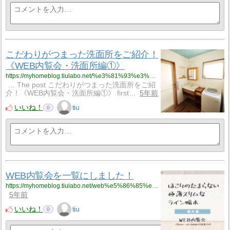
こだわりがつまった洗面所をご紹介！
《WEB内覧会・洗面所編①》
https://myhomeblog.tiulabo.net/%e3%81%93%e3%81%a0%e3%82%8f%e3%82%8a%e3%81%8c%e3%81%a4%e3%81%be%e3%81%a3%e3%81%9f%e6%b4%97%e9%9d%a2%e6%89%80%e3%82%92%e3%81%94%e7%b4%b9%e4%bb%8b%ef%bc%81%e6%b4%97%e9%9d%a2%e5%8f%b0%e3%81%af%e3%83%91/
… The post こだわりがつまった洗面所をご紹
介！《WEB内覧会・洗面所編①》 first…
5年前
いいね！
tiu
0
WEB内覧会を一覧にしました！
https://myhomeblog.tiulabo.net/web%e5%86%85%e8%a6%a7%e4%bc%9a/
5年前
いいね！
tiu
0