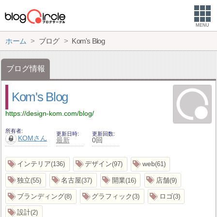
MENU
ホーム
ブログ
Kom's Blog
ブログ情報
Kom's Blog
https://design-kom.com/blog/
所有者
更新日時
更新回数
KOMさん
最新
0回
インテリア
デザイン
web
136
97
61
独立
名古屋
開業
店舗
55
37
16
9
ブランディング
グラフィック
ロゴ
8
3
3
設計
2