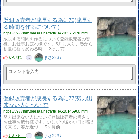
登録販売者が成長する為に78(成長す
る時間を作るについて)
https://5977mm.seesaa.net/article/520576478.html
成長する時間を作るについて登録販売者の皆
様、お仕事お疲れ様です。5月に入り、春から
初夏に移り変わる時…
3ヶ月前
いいね！
まさ2237
1
登録販売者が成長する為に77(努力出
来ない人について)
https://5977mm.seesaa.net/article/520145960.html
努力出来ない人について登録販売者の皆さま
お仕事お疲れ様です。少しずつ暖かい日が増え
て来て、春が近づ…
5ヶ月前
いいね！
まさ2237
1