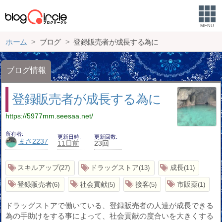
MENU
ホーム
ブログ
登録販売者が成長する為に
ブログ情報
登録販売者が成長する為に
https://5977mm.seesaa.net/
所有者
更新日時
更新回数
まさ2237
11日前
23回
スキルアップ
ドラッグストア
成長
27
13
11
登録販売者
社会貢献
接客
市販薬
6
5
5
1
ドラッグストアで働いている、登録販売者の人達が成長できる
為の手助けをする事によって、社会貢献の度合いを大きくする