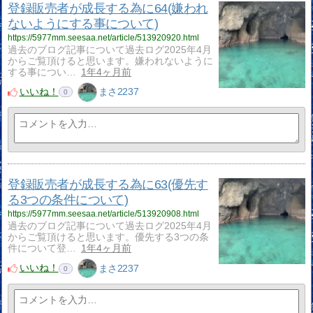
登録販売者が成長する為に64(嫌われ
ないようにする事について)
https://5977mm.seesaa.net/article/513920920.html
過去のブログ記事について過去ログ2025年4月
からご覧頂けると思います。嫌われないように
する事につい…
1年4ヶ月前
いいね！
まさ2237
0
登録販売者が成長する為に63(優先す
る3つの条件について)
https://5977mm.seesaa.net/article/513920908.html
過去のブログ記事について過去ログ2025年4月
からご覧頂けると思います。優先する3つの条
件について登…
1年4ヶ月前
いいね！
まさ2237
0