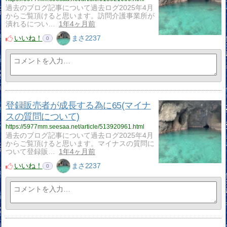
過去のブログ記事について過去ログ2025年4月
からご覧頂けると思います。訪問介護事業所が
潰れるについ…
1年4ヶ月前
いいね！
まさ2237
0
登録販売者が成長する為に65(マイナ
スの質問について)
https://5977mm.seesaa.net/article/513920961.html
過去のブログ記事について過去ログ2025年4月
からご覧頂けると思います。マイナスの質問に
ついて登録販…
1年4ヶ月前
いいね！
まさ2237
0