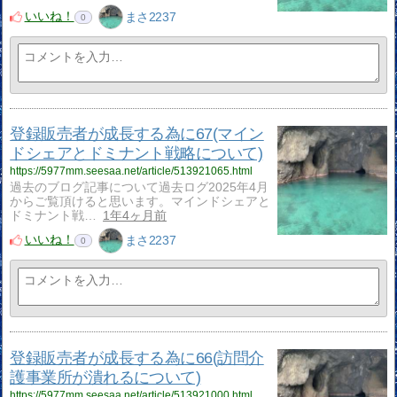
いいね！
まさ2237
0
登録販売者が成長する為に67(マイン
ドシェアとドミナント戦略について)
https://5977mm.seesaa.net/article/513921065.html
過去のブログ記事について過去ログ2025年4月
からご覧頂けると思います。マインドシェアと
ドミナント戦…
1年4ヶ月前
いいね！
まさ2237
0
登録販売者が成長する為に66(訪問介
護事業所が潰れるについて)
https://5977mm.seesaa.net/article/513921000.html