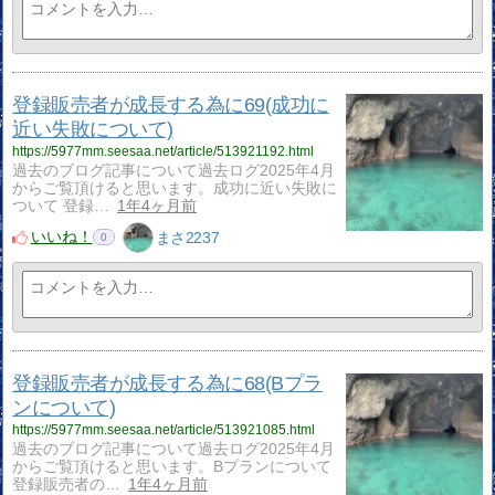
登録販売者が成長する為に69(成功に
近い失敗について)
https://5977mm.seesaa.net/article/513921192.html
過去のブログ記事について過去ログ2025年4月
からご覧頂けると思います。成功に近い失敗に
ついて 登録…
1年4ヶ月前
いいね！
まさ2237
0
登録販売者が成長する為に68(Bプラ
ンについて)
https://5977mm.seesaa.net/article/513921085.html
過去のブログ記事について過去ログ2025年4月
からご覧頂けると思います。Bプランについて
登録販売者の…
1年4ヶ月前