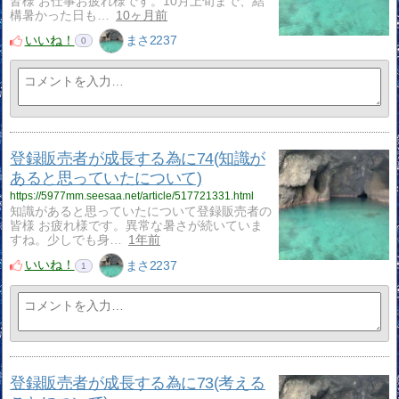
皆様 お仕事お疲れ様です。10月上旬まで、結
構暑かった日も…
10ヶ月前
いいね！
まさ2237
0
登録販売者が成長する為に74(知識が
あると思っていたについて)
https://5977mm.seesaa.net/article/517721331.html
知識があると思っていたについて登録販売者の
皆様 お疲れ様です。異常な暑さが続いていま
すね。少しでも身…
1年前
いいね！
まさ2237
1
登録販売者が成長する為に73(考える