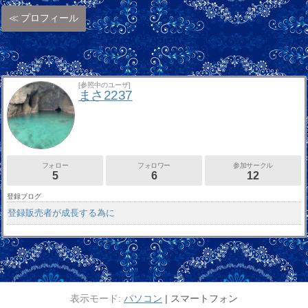
プロフィール
[参照中のユーザ]
まさ2237
フォロー
フォロワー
参加サークル
5
6
12
登録ブログ
登録販売者が成長する為に
パソコン
スマートフォン