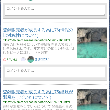
登録販売者が成長する為に76(情報の
比対称性について)
https://5977mm.seesaa.net/article/519612161.html
情報の比対称性について登録販売者の皆様 お
仕事お疲れ様です。年末年始の忙しい時期、疲
れもピークに達し…
7ヶ月前
いいね！
まさ2237
2
登録販売者が成長する為に75(経験が
邪魔をしていたについて)
https://5977mm.seesaa.net/article/518766593.html
経験が邪魔をしていたについて 登録販売者の