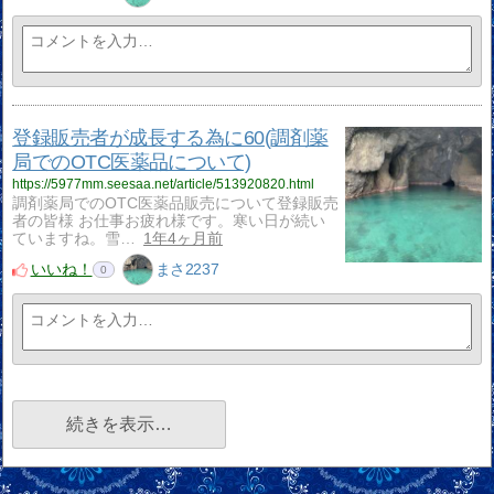
登録販売者が成長する為に60(調剤薬
局でのOTC医薬品について)
https://5977mm.seesaa.net/article/513920820.html
調剤薬局でのOTC医薬品販売について登録販売
者の皆様 お仕事お疲れ様です。寒い日が続い
ていますね。雪…
1年4ヶ月前
いいね！
まさ2237
0
続きを表示…