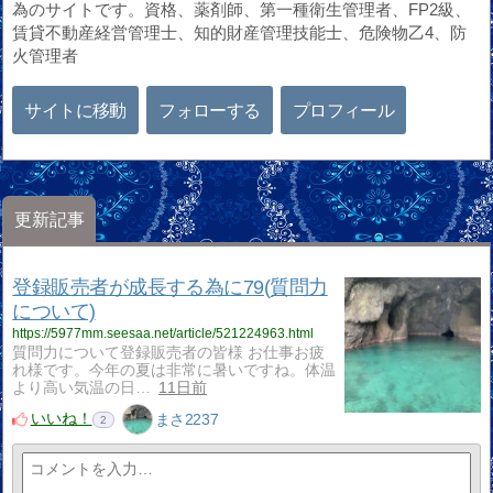
為のサイトです。資格、薬剤師、第一種衛生管理者、FP2級、
賃貸不動産経営管理士、知的財産管理技能士、危険物乙4、防
火管理者
サイトに移動
フォローする
プロフィール
更新記事
登録販売者が成長する為に79(質問力
について)
https://5977mm.seesaa.net/article/521224963.html
質問力について登録販売者の皆様 お仕事お疲
れ様です。今年の夏は非常に暑いですね。体温
より高い気温の日…
11日前
いいね！
まさ2237
2