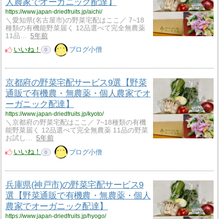
人農家でオーガニック配達】
https://www.japan-driedfruits.jp/aichi/
＼愛知県(名古屋市)の野菜宅配はここ／ 7~18
種類の有機能野菜届く 12品選べて完全無農薬
11品…
5年前
いいね！
ブログ小僧
0
京都府の野菜宅配サービス9選【野菜
通販で有機農・無農薬・個人農家でオ
ーガニック配達】
https://www.japan-driedfruits.jp/kyoto/
＼京都府の野菜宅配はここ／ 7~18種類の有機
能野菜届く 12品選べて完全無農薬 11品の野菜
お試し…
5年前
いいね！
ブログ小僧
0
兵庫県(神戸市)の野菜宅配サービス9
選【野菜通販で有機農・無農薬・個人
農家でオーガニック配達】
https://www.japan-driedfruits.jp/hyogo/