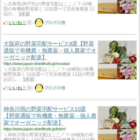
＼兵庫県(神戸市)の野菜宅配はここ／ 7~18種
類の有機能野菜届く 12品選べて完全無農薬 11
品の…
5年前
いいね！
ブログ小僧
0
大阪府の野菜宅配サービス9選【野菜
通販で有機農・無農薬・個人農家でオ
ーガニック配達】
https://www.japan-driedfruits.jp/oosaka/
＼大阪府の野菜宅配はここ／ 7~18種類の有機
能野菜届く 12品選べて完全無農薬 11品の野菜
お試し…
5年前
いいね！
ブログ小僧
0
神奈川県の野菜宅配サービス10選
【野菜通販で有機農・無農薬・個人農
家でオーガニック配達】
https://www.japan-driedfruits.jp/totori/
＼神奈川県の野菜宅配はここ／ 7~18種類の有
機能野菜届く 12品選べて完全無農薬 11品の野