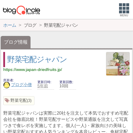
MENU
ホーム
ブログ
野菜宅配ジャパン
ブログ情報
野菜宅配ジャパン
https://www.japan-driedfruits.jp/
所有者
更新日時
更新回数
ブログ小僧
5年前
10回
野菜宅配
3
野菜宅配ジャパンは実際に20社を注文して本気でおすすめ宅配
会社を徹底比較！野菜宅配サービスや野菜通販を注文して写真
つきで食レポを実施してます。個人(一人)・家族向けの美味し
い野菜宅配おすすめ人気ランキングを本音レビュー。食材宅配