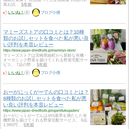
菜お試…
5年前
いいね！
ブログ小僧
0
マミーズストアの口コミとは？10種
類のお試しセットを食べた私が悪い良
い評判を本音レビュー
https://www.japan-driedfruits.jp/mammys-store/
マミーズストアは宮崎県綾町から新鮮な有機・
オーガニック野菜を届けてくれる野菜宅配サー
ビス。 7品の野…
5年前
いいね！
ブログ小僧
0
おーがにっくがーでんの口コミとは？
8種類のお試しセットを食べた私が悪
い良い評判を本音レビュー
https://www.japan-driedfruits.jp/oganiltukugaden/
おーがにっくがーでんはJAS基準を満たした有
機野菜を届けてくれる野菜宅配サービス。 8品
1,980円…
5年前