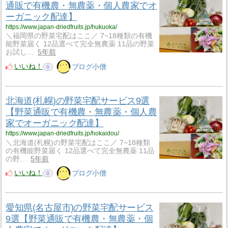
通販で有機農・無農薬・個人農家でオ
ーガニック配達】
https://www.japan-driedfruits.jp/hukuoka/
＼福岡県の野菜宅配はここ／ 7~18種類の有機
能野菜届く 12品選べて完全無農薬 11品の野菜
お試し…
5年前
いいね！
ブログ小僧
0
北海道(札幌)の野菜宅配サービス9選
【野菜通販で有機農・無農薬・個人農
家でオーガニック配達】
https://www.japan-driedfruits.jp/hokaidou/
＼北海道(札幌)の野菜宅配はここ／ 7~18種類
の有機能野菜届く 12品選べて完全無農薬 11品
の野…
5年前
いいね！
ブログ小僧
0
愛知県(名古屋市)の野菜宅配サービス
9選【野菜通販で有機農・無農薬・個