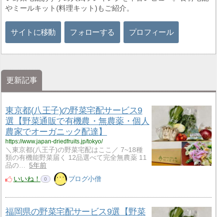
やミールキット(料理キット)もご紹介。
サイトに移動
フォローする
プロフィール
更新記事
東京都(八王子)の野菜宅配サービス9
選【野菜通販で有機農・無農薬・個人
農家でオーガニック配達】
https://www.japan-driedfruits.jp/tokyo/
＼東京都(八王子)の野菜宅配はここ／ 7~18種
類の有機能野菜届く 12品選べて完全無農薬 11
品の…
5年前
いいね！
ブログ小僧
0
福岡県の野菜宅配サービス9選【野菜