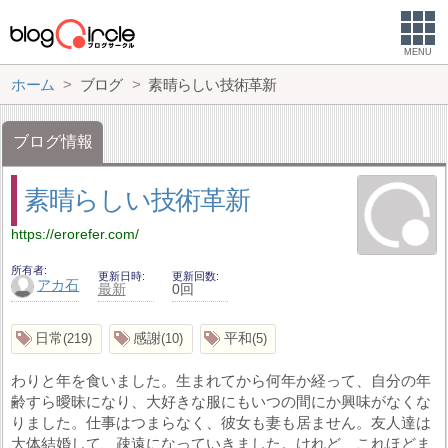
MENU
ホーム
ブログ
素晴らしい技術革新
ブログ情報
素晴らしい技術革新
https://erorefer.com/
所有者
更新日時
更新回数
アカ石
最新
0回
日常
感謝
平和
219
10
5
わりと年を食いました。生まれてから何年か経って、自分の年
齢すら曖昧になり、大好きな服にもいつの間にか興味がなくな
りました。仕事はつまらなく、彼女も妻も居ません。友人達は
大体結婚して、疎遠になっていきました。けれど、これほどま