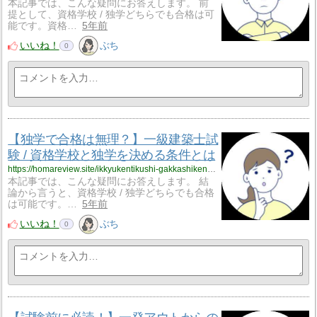
本記事では、こんな疑問にお答えします。 前
提として、資格学校 / 独学どちらでも合格は可
能です。資格…
5年前
いいね！
ぶち
0
【独学で合格は無理？】一級建築士試
験 / 資格学校と独学を決める条件とは
https://homareview.site/ikkyukentikushi-gakkashiken-shikakugakko-dokugaku-zyoken/
本記事では、こんな疑問にお答えします。 結
論から言うと、資格学校 / 独学どちらでも合格
は可能です。…
5年前
いいね！
ぶち
0