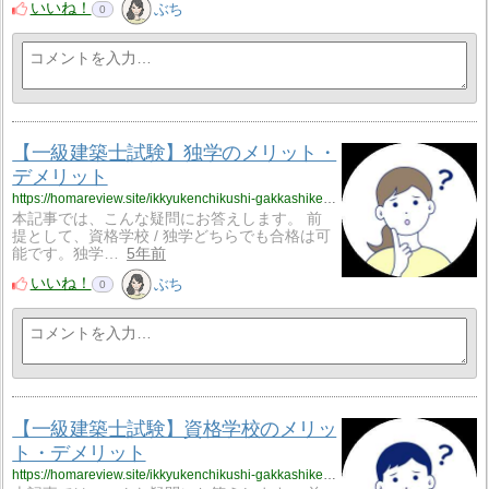
いいね！
ぶち
0
【一級建築士試験】独学のメリット・
デメリット
https://homareview.site/ikkyukenchikushi-gakkashiken-dokugaku-merit-demerit/
本記事では、こんな疑問にお答えします。 前
提として、資格学校 / 独学どちらでも合格は可
能です。独学…
5年前
いいね！
ぶち
0
【一級建築士試験】資格学校のメリッ
ト・デメリット
https://homareview.site/ikkyukenchikushi-gakkashiken-shikakugakko-merit-demerit/