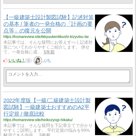
【一級建築士設計製図試験】記述対策
の基本 / 筆者の一発合格の「計画の要
点等」の復元を公開
https://homareview.site/ikkyuukentikushi-kizyutsu-taisaku-keikakunoyoten/
本記事では、そんな疑問にお答えすべく記述対
策についてわかりやすくご紹介します。 併せ
て、一発合格に成…
5年前
いいね！
ぶち
0
2022年度版【一級/二級建築士設計製
図試験】一級建築士おすすめのA2平
行定規 / 徹底比較
https://homareview.site/heikozyogi-hikaku/
本記事では、そんな疑問を下記章立てで分かり
やすくご説明します。 平行定規の悩みを99%
解消できる内容…
5年前