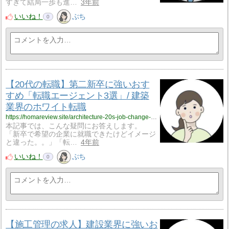
すぎて結局一歩も進…
3年前
いいね！
ぶち
0
【20代の転職】第二新卒に強いおす
すめ「転職エージェント3選」/ 建築
業界のホワイト転職
https://homareview.site/architecture-20s-job-change-agent-site-recommendation/
本記事では、こんな疑問にお答えします。
「新卒で希望の企業に就職できたけどイメージ
と違った。。」「転…
4年前
いいね！
ぶち
0
【施工管理の求人】建設業界に強いお