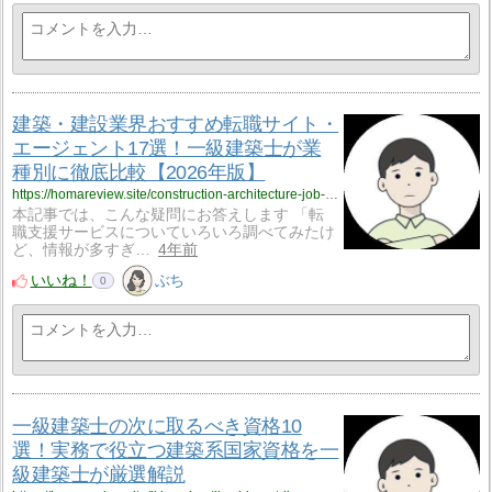
建築・建設業界おすすめ転職サイト・
エージェント17選！一級建築士が業
種別に徹底比較【2026年版】
https://homareview.site/construction-architecture-job-change-agent-site-recommendation/
本記事では、こんな疑問にお答えします 「転
職支援サービスについていろいろ調べてみたけ
ど、情報が多すぎ…
4年前
いいね！
ぶち
0
一級建築士の次に取るべき資格10
選！実務で役立つ建築系国家資格を一
級建築士が厳選解説