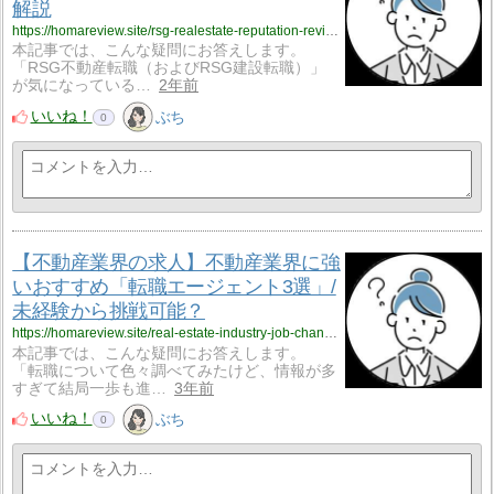
解説
https://homareview.site/rsg-realestate-reputation-reviews/
本記事では、こんな疑問にお答えします。
「RSG不動産転職（およびRSG建設転職）」
が気になっている…
2年前
いいね！
ぶち
0
【不動産業界の求人】不動産業界に強
いおすすめ「転職エージェント3選」/
未経験から挑戦可能？
https://homareview.site/real-estate-industry-job-change-agent-site-recommendation/
本記事では、こんな疑問にお答えします。
「転職について色々調べてみたけど、情報が多
すぎて結局一歩も進…
3年前
いいね！
ぶち
0