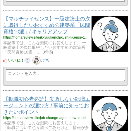
【マルチライセンス】一級建築士の次
に取得したいおすすめの建築系「民間
資格10選」/ キャリアアップ
https://homareview.site/ikkyuukenchikushi-license-10selections/
本記事では、こんな疑問にお答えします。 一
級建築士の次に取得したいおすすめの建築系
「民間資格10選」…
3年前
いいね！
ぶち
0
【転職初心者必読】失敗しない転職エ
ージェントの選び方 / 事前に知ってお
きたいポイント
https://homareview.site/job-change-agent-how-to-select/
本記事では、こんな疑問にお答えします。
「転職について色々調べてみたけど、情報が多