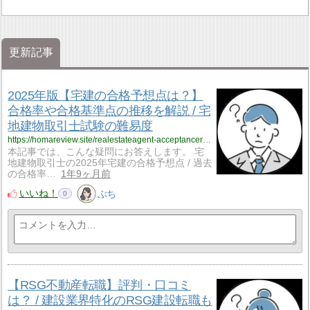
更新記事
2025年版【宅建の合格予想点は？】
合格率や合格基準点の推移を解説 / 宅
地建物取引士試験の難易度
https://homareview.site/realestateagent-acceptancerate/
本記事では、こんな疑問にお答えします。 宅
地建物取引士の2025年宅建の合格予想点 / 過去
の合格率…
1年9ヶ月前
いいね！
ぶち
0
【RSG不動産転職】評判・口コミ
は？ / 建設業界特化のRSG建設転職も