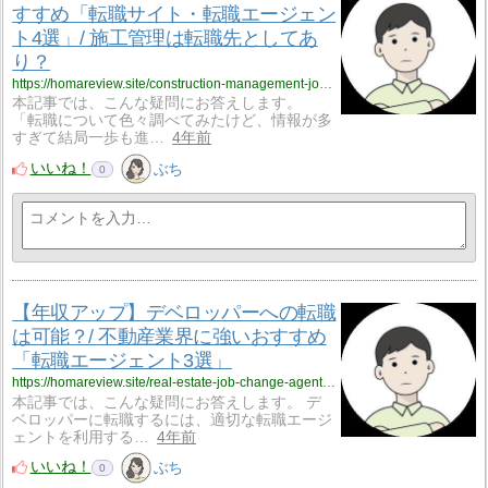
すすめ「転職サイト・転職エージェン
ト4選」/ 施工管理は転職先としてあ
り？
https://homareview.site/construction-management-job-change-agent-site-recommendation/
本記事では、こんな疑問にお答えします。
「転職について色々調べてみたけど、情報が多
すぎて結局一歩も進…
4年前
いいね！
ぶち
0
【年収アップ】デベロッパーへの転職
は可能？/ 不動産業界に強いおすすめ
「転職エージェント3選」
https://homareview.site/real-estate-job-change-agent-site-recommendation/
本記事では、こんな疑問にお答えします。 デ
ベロッパーに転職するには、適切な転職エージ
ェントを利用する…
4年前
いいね！
ぶち
0