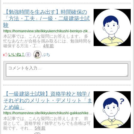
【勉強時間を生み出す】時間確保の
「方法・工夫」/ 一級・二級建築士試
験
https://homareview.site/ikkyukenchikushi-benkyo-zikan-kakuho/
本記事では、こんな疑問にお答えします。 多
忙なあなたが合格を掴み取るには、勉強時間を
確保する方法・工…
4年前
いいね！
ぶち
0
【一級建築士試験】資格学校と独学 /
それぞれのメリット・デメリット「ま
とめ編」
https://homareview.site/ikkyukenchikushi-gakkashiken-shikakugakko-dokugaku-merit-demerit/
本記事では、こんな疑問にお答えします。 前
提として、資格学校 / 独学どちらでも合格は可
能です。それ…
5年前