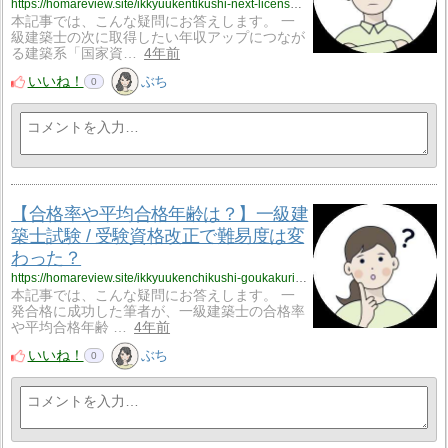
https://homareview.site/ikkyuukentikushi-next-license-10selections/
本記事では、こんな疑問にお答えします。 一
級建築士の次に取得したい年収アップにつなが
る建築系「国家資…
4年前
いいね！
ぶち
0
【合格率や平均合格年齢は？】一級建
築士試験 / 受験資格改正で難易度は変
わった？
https://homareview.site/ikkyuukenchikushi-goukakuritsu-goukakunenrei-nanido/
本記事では、こんな疑問にお答えします。 一
発合格に成功した筆者が、一級建築士の合格率
や平均合格年齢 …
4年前
いいね！
ぶち
0