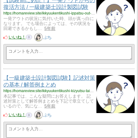
【試験前に必読！】一発アウトからの
復活方法 / 一級建築士設計製図試験
https://homareview.site/ikkyuukentikushi-ippatsu-out-tyokuzenkakunin/
一発アウトの状況に気付いた時、頭が真っ白に
なります。 でも場合によっては、その状況を
回避できるかもし…
5年前
いいね！
ぶち
0
【一級建築士設計製図試験】記述対策
の基本 / 解答例まとめ
https://homareview.site/ikkyuukentikushi-kizyutsu-taisaku-kaitourei-matome/
本記事では、こんな疑問にお答えします。 記
述対策として解答例まとめを下記で章立てして
いるので、気にな…
5年前
いいね！
ぶち
0