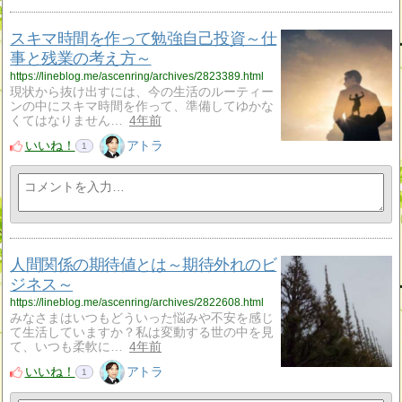
スキマ時間を作って勉強自己投資～仕
事と残業の考え方～
https://lineblog.me/ascenring/archives/2823389.html
現状から抜け出すには、今の生活のルーティー
ンの中にスキマ時間を作って、準備してゆかな
くてはなりません…
4年前
いいね！
アトラ
1
人間関係の期待値とは～期待外れのビ
ジネス～
https://lineblog.me/ascenring/archives/2822608.html
みなさまはいつもどういった悩みや不安を感じ
て生活していますか？私は変動する世の中を見
て、いつも柔軟に…
4年前
いいね！
アトラ
1