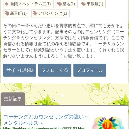
自閉スペクトラム症
築地
東銀座
1
1
1
新富町
アセンリング
1
1
その日に一番伝えたい思いを哲学的視点で、誰にでも分かるよ
うに文章化してゆきます。記事そのものはアセンリング（コー
チング＆カウンセリング）方法ではなく情報発信です。ここで
発信される情報は全て私の考える経験論です。コーチ＆カウン
セラーとしては抽象対話という手法を使います。くれぐれも誤
解なさいませんようによろしくお願い致します。
サイトに移動
フォローする
プロフィール
更新記事
コーチングとカウンセリングの違い～
メンタルヘルス～
https://lineblog.me/ascenring/archives/2832152.html