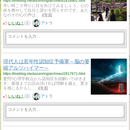
https://lineblog.me/ascenring/archives/2818902.html
辛い時こそ周りに目を向けてみましょう。心の
炎を燃やして自分と誰かを照らすのです。あた
なのその心の声は…
4年前
いいね！
アトラ
1
現代人は若年性認知症予備軍～脳の萎
縮アルツハイマー～
https://lineblog.me/ascenring/archives/2817671.html
驚愕‼️心理学観点から認知症を紐解いてゆきま
す。最後までお読み頂ければ理解を越え、驚き
を感じるかもし…
4年前
いいね！
アトラ
1