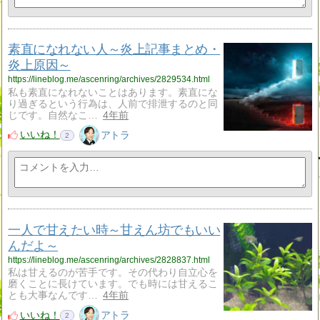
素直になれない人～炎上記事まとめ・
炎上原因～
https://lineblog.me/ascenring/archives/2829534.html
私も素直になれないことはあります。素直にな
り過ぎるという行為は、人前で排泄するのと同
じです。自然なこ…
4年前
いいね！
アトラ
2
一人で甘えたい時～甘えん坊でもいい
んだよ～
https://lineblog.me/ascenring/archives/2828837.html
私は甘えるのが苦手です。その代わり自立心を
磨くことに長けています。でも時には甘えるこ
とも大事なんです…
4年前
いいね！
アトラ
2