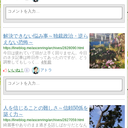
解決できない悩み事～独裁政治・逆ら
えない恐怖～
https://lineblog.me/ascenring/archives/2828090.html
今日は疲れていて頭が上手く回りません。今日
のネタ記事は昨日作ってあったのですが、どう
調整してもしっく…
4年前
いいね！
アトラ
1
人を信じることの難しさ～信頼関係を
築く力～
https://lineblog.me/ascenring/archives/2827059.html
綺麗事やありのまま過ぎる話しばかりだとなん