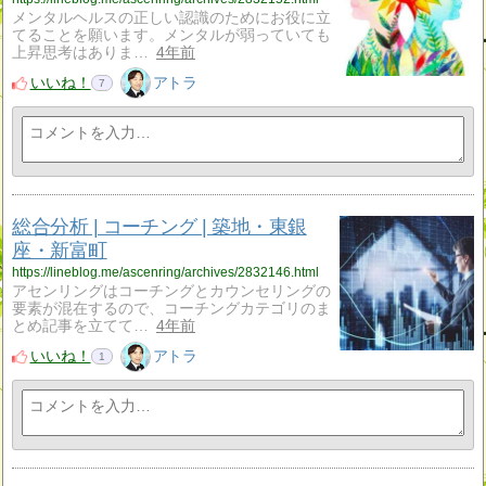
メンタルヘルスの正しい認識のためにお役に立
てることを願います。メンタルが弱っていても
上昇思考はありま…
4年前
いいね！
アトラ
7
総合分析 | コーチング | 築地・東銀
座・新富町
https://lineblog.me/ascenring/archives/2832146.html
アセンリングはコーチングとカウンセリングの
要素が混在するので、コーチングカテゴリのま
とめ記事を立てて…
4年前
いいね！
アトラ
1