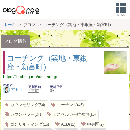
MENU
ホーム
ブログ
コーチング（築地・東銀座・新富町）
ブログ情報
コーチング（築地・東銀
座・新富町）
https://lineblog.me/ascenring/
所有者
更新日時
更新回数
アトラ
4年前
36回
カウンセリング
コーチング
54
45
カウンセラー
アスペルガー症候群
24
16
コンサルティング
ASD
中央区
15
11
2