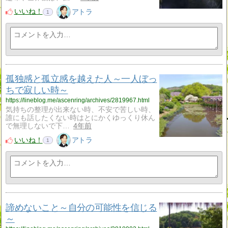
いいね！
アトラ
1
孤独感と孤立感を越えた人～一人ぼっ
ちで寂しい時～
https://lineblog.me/ascenring/archives/2819967.html
気持ちの整理が出来ない時、不安で苦しい時、
誰にも話したくない時はとにかくゆっくり休ん
で無理しないで下…
4年前
いいね！
アトラ
1
諦めないこと～自分の可能性を信じる
～