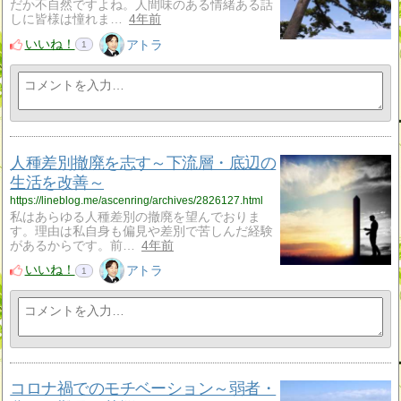
だか不自然ですよね。人間味のある情緒ある話
しに皆様は憧れま…
4年前
いいね！
アトラ
1
人種差別撤廃を志す～下流層・底辺の
生活を改善～
https://lineblog.me/ascenring/archives/2826127.html
私はあらゆる人種差別の撤廃を望んでおりま
す。理由は私自身も偏見や差別で苦しんだ経験
があるからです。前…
4年前
いいね！
アトラ
1
コロナ禍でのモチベーション～弱者・