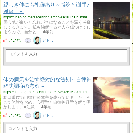
親しき仲にも礼儀あり～感謝と謝罪と
恩返し～
https://lineblog.me/ascenring/archives/2817115.html
居心地が良いと忘れがちになることを深く考察
してゆきます。私も油断すると人を傷つけてし
まうので、自分と…
4年前
いいね！
アトラ
1
体の病気を治す絶対的な法則～自律神
経失調症の考察～
https://lineblog.me/ascenring/archives/2816220.html
私は重度の自律神経障害を患っていました。そ
こで体験を含め、心理学と自律神経学を解き明
かします。■注意…
4年前
いいね！
アトラ
1