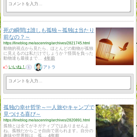
死の瞬間は誰しも孤独～孤独は当たり
前なの？～
https://lineblog.me/ascenring/archives/2821745.html
動物的視点から見たら、ほとんどの動物が孤独
に見えるのは私だけでしょうか？怪我を負った
動物達も最後まで…
4年前
いいね！
アトラ
1
孤独の幸せ哲学～一人旅やキャンプで
見つける喜び～
https://lineblog.me/ascenring/archives/2820891.html
孤独とは全てがネガティブではありませんよ
ね。孤独だからこそ自由で居られます。自分の
趣味や世界観は、孤…
4年前