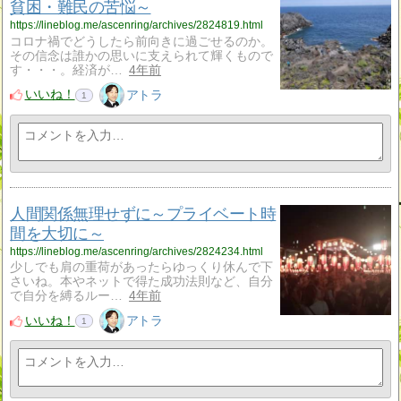
貧困・難民の苦悩～
https://lineblog.me/ascenring/archives/2824819.html
コロナ禍でどうしたら前向きに過ごせるのか。
その信念は誰かの思いに支えられて輝くもので
す・・・。経済が…
4年前
いいね！
アトラ
1
人間関係無理せずに～プライベート時
間を大切に～
https://lineblog.me/ascenring/archives/2824234.html
少しでも肩の重荷があったらゆっくり休んで下
さいね。本やネットで得た成功法則など、自分
で自分を縛るルー…
4年前
いいね！
アトラ
1