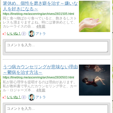
箸休め、個性を磨き癖を治す～嫌いな
人を好きになる～
https://lineblog.me/ascenring/archives/2831505.html
同じ食べ物ばかり食べていると、飽きるしスト
レスも溜まりますよね。時には箸休めとして、
カレーライスの合…
4年前
いいね！
アトラ
2
うつ病カウンセリングが意味ない理由
～鬱病を治す方法～
https://lineblog.me/ascenring/archives/2830503.html
私が新心理学を提唱するのは理由があります。
私が教科書で学んだカウンセリング学と、カー
ル・ロジャーズ本…
4年前
いいね！
アトラ
2