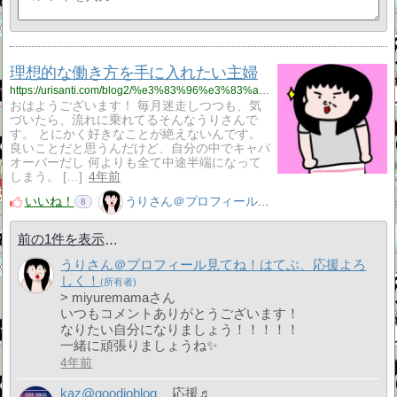
理想的な働き方を手に入れたい主婦
https://urisanti.com/blog2/%e3%83%96%e3%83%ad%e3%82%b0/
おはようございます！ 毎月迷走しつつも、気
づいたら、流れに乗れてるそんなうりさんで
す。 とにかく好きなことが絶えないんです。
良いことだと思うんだけど、自分の中でキャパ
オーバーだし 何よりも全て中途半端になって
しまう。 […]
4年前
いいね！
うりさん＠プロフィール見てね！はてぶ、応援よろしく！
8
前の1件を表示
うりさん＠プロフィール見てね！はてぶ、応援よろ
しく！
> miyuremamaさん
いつもコメントありがとうございます！
なりたい自分になりましょう！！！！！
一緒に頑張りましょうね✨
4年前
kaz@goodjoblog
応援♬