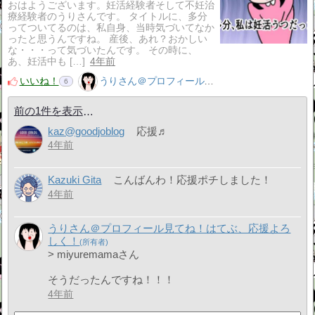
おはようございます。妊活経験者そして不妊治
療経験者のうりさんです。 タイトルに、多分
ってついてるのは、私自身、当時気づいてなか
ったと思うんですね。 産後、あれ？おかしい
な・・・って気づいたんです。 その時に、
あ、妊活中も […]
4年前
いいね！
うりさん＠プロフィール見てね！はてぶ、応援よろしく！
6
前の1件を表示
kaz@goodjoblog
応援♬
4年前
Kazuki Gita
こんばんわ！応援ポチしました！
4年前
うりさん＠プロフィール見てね！はてぶ、応援よろ
しく！
> miyuremamaさん
そうだったんですね！！！
4年前