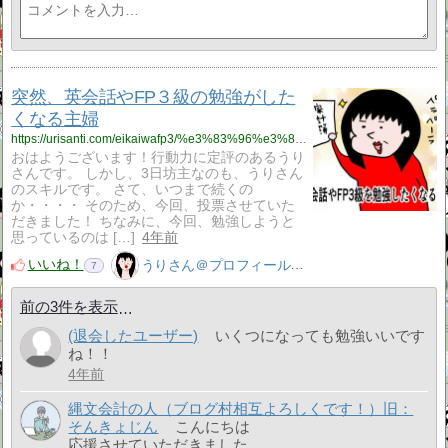
突然、英会話やFP３級の勉強がした
くなる主婦
https://urisanti.com/eikaiwafp3/%e3%83%96%e3%83%ad%e3%82%b0/
おはようございます！行動力に定評のあるうり
さんです。 しかし、3日坊主なのも、うりさん
のスキルです。 さて、いつまで続くの
か・・・・ そのため、今回、投票させていた
だきました！ ちなみに、今回、勉強しようと
思っているのは […]
4年前
いいね！
うりさん＠プロフィール見てね！はてぶ、応援よろしく！
7
前の3件を表示
(退会したユーザー)
いくつになっても勉強いいです
ね！！
4年前
縄文会計の人（ブログ村相互よろしくです！）旧：
そんきょじん
こんにちは
応援させていただきました。