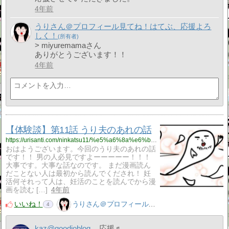
4年前
うりさん＠プロフィール見てね！はてぶ、応援よろ
しく！
> miyuremamaさん
ありがとうございます！！
4年前
【体験談】第11話 うり夫のあれの話
https://urisanti.com/ninkatsu11/%e5%a6%8a%e6%b4%bb/
おはようございます。今回のうり夫のあれの話
です！！ 男の人必見ですよーーーーー！！！
大事です。大事な話なのです。 まだ漫画読ん
だことない人は最初から読んでくだされ！ 妊
活何それって人は、妊活のことを読んでから漫
画を読む […]
4年前
いいね！
うりさん＠プロフィール見てね！はてぶ、応援よろしく！
4
kaz@goodjoblog
応援♬