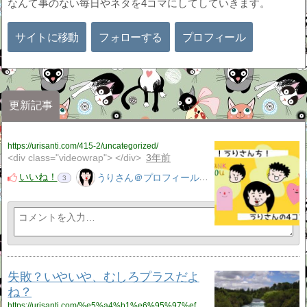
なんて事のない毎日やネタを4コマにしてしていきます。
サイトに移動
フォローする
プロフィール
更新記事
https://urisanti.com/415-2/uncategorized/
<div class="videowrap"> </div>
3年前
いいね！
うりさん＠プロフィール見てね！はてぶ、応援よろしく！
3
失敗？いやいや、むしろプラスだよ
ね？
https://urisanti.com/%e5%a4%b1%e6%95%97%ef%bc%9f%e3%81%84%e3%82%84%e3%81%84%e3%82%84%e3%80%81%e3%82%80%e3%81%97%e3%82%8d%e3%83%97%e3%83%a9%e3%82%b9%e3%81%a0%e3%82%88%e3%81%ad%ef%bc%9f/%e3%83%96%e3%83%ad%e3%82%b0/