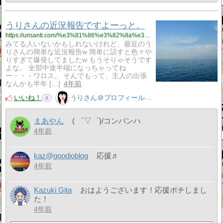
うりさんの近況報告ですよーっと。
https://urisanti.com/%e3%81%86%e3%82%8a%e3%81%95%e3%82%93%e3%81%ae%e8%bf%91%e6%b3%81%e5%a0%b1%e5%91%8a%e3%81%a7%e3%81%99%e3%82%88%e3%83%bc%e3%81%a3%e3%81%a8%e3%80%82/%e3%83%96%e3%83%ad%e3%82%b0/
みてる人いないかもしれないけれど、最近のう
りさんの簡単な近況報告w 簡単に話すと色々や
りすぎて爆発してましたw もうそりゃそうです
よな。 全部中途半端になっちゃってね
ー・・・ワロス。 そんでもって、主人の出張
なんかも半年 […]
4年前
いいね！
うりさん＠プロフィール見てね！はてぶ、応援よろしく！
4
まあやん
( ゜▽゜)/コンバンハ
4年前
kaz@goodjoblog
応援♬
4年前
Kazuki Gita
おはようございます！応援ポチしまし
た！
4年前