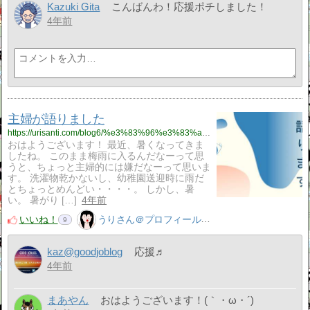
Kazuki Gita
こんばんわ！応援ポチしました！
4年前
主婦が語りました
https://urisanti.com/blog6/%e3%83%96%e3%83%ad%e3%82%b0/
おはようございます！ 最近、暑くなってきま
したね。 このまま梅雨に入るんだなーって思
うと、ちょっと主婦的には嫌だなーって思いま
す。 洗濯物乾かないし、幼稚園送迎時に雨だ
とちょっとめんどい・・・・。 しかし、暑
い。 暑がり […]
4年前
いいね！
うりさん＠プロフィール見てね！はてぶ、応援よろしく！
9
kaz@goodjoblog
応援♬
4年前
まあやん
おはようございます！(｀・ω・´)ゞ