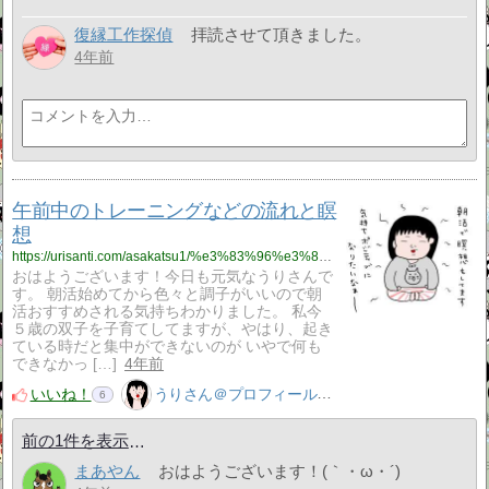
復縁工作探偵
拝読させて頂きました。
4年前
午前中のトレーニングなどの流れと瞑
想
https://urisanti.com/asakatsu1/%e3%83%96%e3%83%ad%e3%82%b0/
おはようございます！今日も元気なうりさんで
す。 朝活始めてから色々と調子がいいので朝
活おすすめされる気持ちわかりました。 私今
５歳の双子を子育てしてますが、やはり、起き
ている時だと集中ができないのが いやで何も
できなかっ […]
4年前
いいね！
うりさん＠プロフィール見てね！はてぶ、応援よろしく！
6
前の1件を表示
まあやん
おはようございます！(｀・ω・´)ゞ