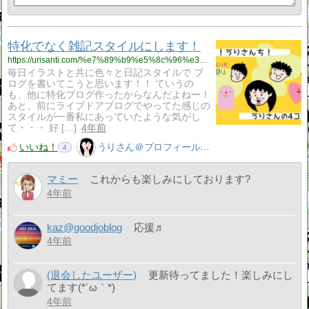
特化でなく雑記スタイルにします！
https://urisanti.com/%e7%89%b9%e5%8c%96%e3%81%a7%e3%81%aa%e3%81%8f%e9%9b%91%e8%a8%98%e3%82%b9%e3%82%bf%e3%82%a4%e3%83%ab%e3%81%ab%e3%81%97%e3%81%be%e3%81%99%ef%bc%81/%e3%83%96%e3%83%ad%e3%82%b0/
毎日イラストと共に色々と日記スタイルで ブ
ログを書いてこうと思います！！ ていうの
も、他に特化ブログ作ったからなんだよねー！
あと、前にライブドアブログでやってた感じの
スタイルが一番私にあっていたような気がし
て・・・ 好 […]
4年前
いいね！
うりさん＠プロフィール見てね！はてぶ、応援よろしく！
4
マミー
これからも楽しみにしております?
4年前
kaz@goodjoblog
応援♬
4年前
(退会したユーザー)
更新待ってました！楽しみにし
てます(*´ω｀*)
4年前