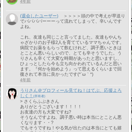
4年前
(退会したユーザー)
＞＞＞＞頭の中で考えが早送り
でババババーーーって流れてしまって、辛いんです
よね。
これ、友達も同じこと言ってました。友達もやんち
ゃざかりのお子様2人を育てているママちゃんです。
病院でお薬をもらって飲むけれど、調子悪いときは
とことん悪いらしいので、とても辛そうでした。う
りさんも辛くて大変な時期があったと思いますし、
ひょっとしたら今も立ち向かわれているんだと思い
ます。『何かを始めよう』って思えるくらいまで回
復されて本当に良かったです(*´ω｀*)
4年前
うりさん＠プロフィール見てね！はてぶ、応援よろ
しく！
> さくらふぶきさん
ありがとうございます！！！！
お友達の方も大変ですね?
そうなんですよね、調子悪い時は本当にとことん悪
くなります・・?
でもそうですね！やる気が出たのは本当にとても嬉