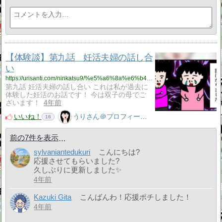
【体験談】第九話 妊活夫婦の話し合
い
https://urisanti.com/ninkatsu9/%e5%a6%8a%e6%b4%bb/
第九話 妊活夫婦の話し合い これは私が過去に
体験した妊活のお話です！ 今は双子の母でご
ざいます！
4年前
いいね！
うりさん＠プロフィール見てね！はてぶ、応援よろしく！
16
前の7件を表示
sylvaniantedukuri
こんにちは?
応援させてもらいました?
久しぶりに更新しました✨
4年前
Kazuki Gita
こんばんわ！応援ポチしました！
4年前