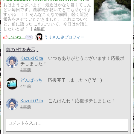
おはようございます！最近はかなり暑くてしん
どい毎日です。洗濯物が乾いてとても助かりま
すがね！！！ そんなこんなで前回、軽く近況
報告をさせていただきました。 これについて
と、前に語った これについて、今日はお話し
したいと思 […]
4年前
いいね！
うりさん＠プロフィール見てね！はてぶ、応援よろしく！
13
前の7件を表示
Kazuki Gita
いつもありがとうございます！応援ポ
チしました！
4年前
どんぱっち
応援完了しましたヽ(*´∀｀)
4年前
Kazuki Gita
こんばんわ！応援ポチしました！
4年前