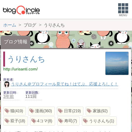
MENU
ホーム
ブログ
うりさんち
ブログ情報
うりさんち
http://urisanti.com/
所有者
うりさん＠プロフィール見てね！はてぶ、応援よろしく！
更新日時
更新回数
3年前
111回
猫
漫画
日常
家族
419
360
219
92
双子
4コマ
寿司
うりさんち
18
8
7
1