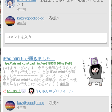
た！
4年前
kaz@goodjoblog
応援♬
4年前
iPad mini６が届きました！
https://urisanti.com/ipadmini/%e3%83%96%e3%83%ad%e3%82%b0/
おはようございます！今日も元気なうりさんで
す。 今日お伝えしたいことは iPad mini６が届
きましたーーーーーー（叫 ということです。
今日はiPad mini６の開封と簡単なこれからの使
用方法をお伝えしたいと思いま […]
4年前
いいね！
うりさん＠プロフィール見てね！はてぶ、応援よろしく！
3
kaz@goodjoblog
応援♬
4年前