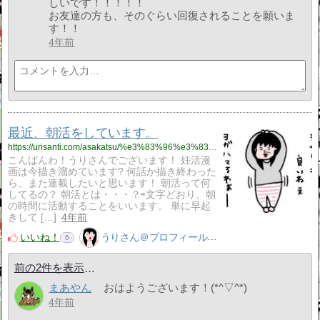
しいです！！！！！
お友達の方も、そのぐらい回復されることを願いま
す！！
4年前
最近、朝活をしています。
https://urisanti.com/asakatsu/%e3%83%96%e3%83%ad%e3%82%b0/
こんばんわ！うりさんでございます！ 妊活漫
画は今描き溜めています? 何話か描き終わった
ら、また連載したいと思います！ 朝活って何
してるの？ 朝活とは・・・？⇨文字どおり、朝
の時間に活動することをいいます。 単に早起
きして […]
4年前
いいね！
うりさん＠プロフィール見てね！はてぶ、応援よろしく！
6
前の2件を表示
まあやん
おはようございます！(*^▽^*)
4年前