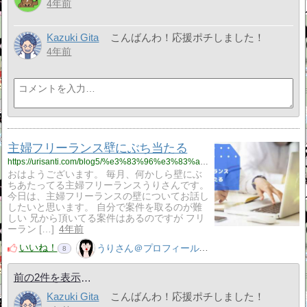
4年前
Kazuki Gita
こんばんわ！応援ポチしました！
4年前
主婦フリーランス壁にぶち当たる
https://urisanti.com/blog5/%e3%83%96%e3%83%ad%e3%82%b0/
おはようございます。 毎月、何かしら壁にぶ
ちあたってる主婦フリーランスうりさんです。
今日は、主婦フリーランスの壁についてお話し
したいと思います。 自分で案件を取るのが難
しい 兄から頂いてる案件はあるのですが フリ
ーラン […]
4年前
いいね！
うりさん＠プロフィール見てね！はてぶ、応援よろしく！
8
前の2件を表示
Kazuki Gita
こんばんわ！応援ポチしました！