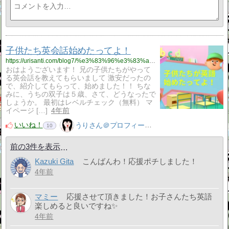
子供たち英会話始めたってよ！
https://urisanti.com/blog7/%e3%83%96%e3%83%ad%e3%82%b0/
おはようございます！ 兄の子供たちがやって
る英会話を教えてもらいまして 激安だったの
で、紹介してもらって、始めました！！ ちな
みに、うちの双子は５歳、さて、どうなったで
しょうか。 最初はレベルチェック（無料） マ
イページ […]
4年前
いいね！
うりさん＠プロフィール見てね！はてぶ、応援よろしく！
10
前の3件を表示
Kazuki Gita
こんばんわ！応援ポチしました！
4年前
マミー
応援させて頂きました！お子さんたち英語
楽しめると良いですね✨
4年前