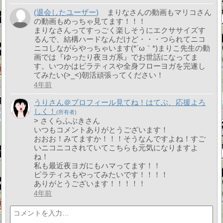
(退会したユーザー)
まりなさんの動画もマリコさん
の動画もめっちゃ見てます！！！
まりなさんってすっごく楽しそうにエクササイズす
るんで、結構ハードなんだけど・・・つられてニコ
ニコしながらやっちゃいます(*´ω｀*)まりこ先生の動
画では『ゆったり夜ヨガ系』でお世話になってま
す。いつかはピラティスや全身フローヨガを完遂し
てみたい(>_<)朝活頑張ってください！
4年前
うりさん＠プロフィール見てね！はてぶ、応援よろ
しく！
> さくらふぶきさん
いつもコメントありがとうございます！
おおお！みてますか！！！そうなんですよね！すご
いニコニコされていてこちらも元気になりますよ
ね！
私も最近夜ヨガにもハマってます！！
ピラティスもやってみたいです！！！！
ありがとうございます！！！！！
4年前