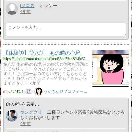
tソロス
オッケー
4年前
【体験談】第八話 あの時の心境
https://urisanti.com/ninkatsutaiken8/%e5%a6%8a%e6%b4%bb/
第八話 あの時の心境 昔の妊活の体験を漫画に
しております！ 今は双子のママでございま
す！！ まだ第一話みてない方はこちらからど
うぞ！ 妊活ってなぁに？って方もこちらから
まずどうぞ！
4年前
いいね！
うりさん＠プロフィール見てね！はてぶ、応援よろしく！
17
前の4件を表示
キングクリ
二種ランキング応援?最強競馬などよろ
しくおねがいします
4年前