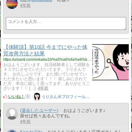
4年前
【体験談】第10話 今までにやった体
質改善方法と結果
https://urisanti.com/ninkatsu10/%e5%a6%8a%e6%b4%bb/
おはようございます、妊活経験者として経験を
４コマにさせていただいてます、うりさんで
す。 お久しぶりです。また描いていかせてい
ただきたいと思います！！！ 楽しみにされて
た方、本当に嬉しく思ってます、ありがとうご
ざいます！！ […]
4年前
いいね！
うりさん＠プロフィール見てね！はてぶ、応援よろしく！
5
(退会したユーザー)
おはようございます♪
探せば色々あるんですね。
4年前
Kazuki Gita
おはようございます！応援ポチしまし