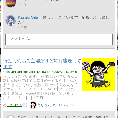
4年前
Kazuki Gita
おはようございます！応援ポチしまし
た！
4年前
行動力のある主婦だけど毎月迷走して
ます
https://urisanti.com/blog1/%e3%83%96%e3%83%ad%e3%82%b0/
おはようございます！ 多岐に渡っていろんな
活動を繰り広げては毎月迷走するうりさんだ
よ！ さて、それじゃあ、最近のうりさんをチ
ェケら！！！！！！！！← WEB制作してた
よ！ 最近は、web制作の修行をしていまし
た！！！！！ […]
4年前
いいね！
うりさん＠プロフィール見てね！はてぶ、応援よろしく！
5
(退会したユーザー)
おはようございます。WEB見