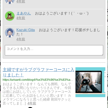
4年前
まあやん
おはようございます！(｀・ω・´)ゞ
4年前
Kazuki Gita
おはようございます！応援ポチしまし
た！
4年前
主婦ですがラブグラファーコースに入
りました！
https://urisanti.com/blog4/%e3%83%96%e3%83%ad%e3%82%b0/
おはようございます！ なんでも挑戦、なんで
もできる人間になりたいうりさんです。 今回
は前にお話ししていた ラブグラファーコース
に応募していたお話をしたいと思います！ カ
メラマンになろうと思った経緯 前回サクッと
言ってしま […]
4年前