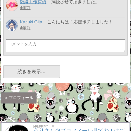
復縁工作探偵
拝読させて頂きました。
4年前
Kazuki Gita
こんにちは！応援ポチしました！
4年前
続きを表示…
プロフィール
[参照中のユーザ]
うりさん＠プロフィール見てね！はて