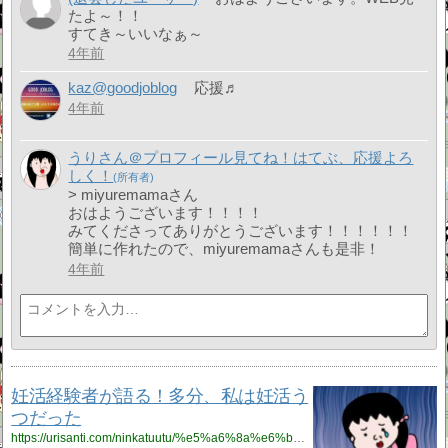
たよ～！！
すてき～いいなぁ～
4年前
kaz@goodjoblog
応援♬
4年前
うりさん＠プロフィール見てね！はてぶ、応援よろ
しく！
> miyuremamaさん
おはようございます！！！！
みてくださってありがとうございます！！！！！！
簡単に作れたので、miyuremamaさんも是非！
4年前
妊活経験者が語る！多分、私は妊活う
つだった
https://urisanti.com/ninkatuutu/%e5%a6%8a%e6%b4%bb/