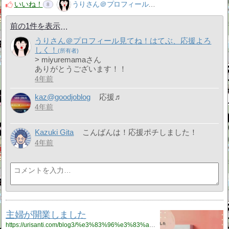
いいね！
うりさん＠プロフィール見てね！はてぶ、応援よろしく！
8
前の1件を表示
うりさん＠プロフィール見てね！はてぶ、応援よろ
しく！
> miyuremamaさん
ありがとうございます！！
4年前
kaz@goodjoblog
応援♬
4年前
Kazuki Gita
こんばんは！応援ポチしました！
4年前
主婦が開業しました
https://urisanti.com/blog3/%e3%83%96%e3%83%ad%e3%82%b0/