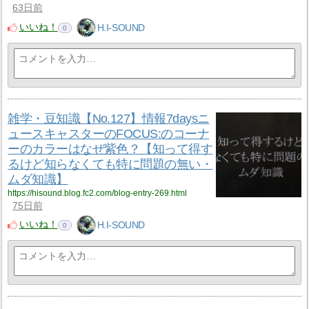
63日前
いいね！
H.I-SOUND
0
雑学・豆知識【No.127】情報7daysニ
ュースキャスターのFOCUS:のコーナ
ーのカラーはなぜ紫色？【知って得す
るけど知らなくても特に問題の無い・
ムダ知識】
https://hisound.blog.fc2.com/blog-entry-269.html
75日前
いいね！
H.I-SOUND
0