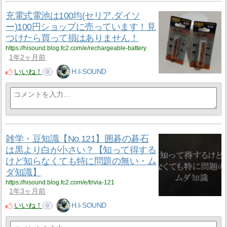
充電式電池は100均(セリア.ダイソ
ー)100円ショップに売っています！見
つけたら買って損はありません！
https://hisound.blog.fc2.com/e/rechargeable-battery
1年2ヶ月前
いいね！
H.I-SOUND
0
雑学・豆知識【No.121】囲碁の碁石
は黒より白が小さい？【知って得する
けど知らなくても特に問題の無い・ム
ダ知識】
https://hisound.blog.fc2.com/e/trivia-121
1年3ヶ月前
いいね！
H.I-SOUND
0