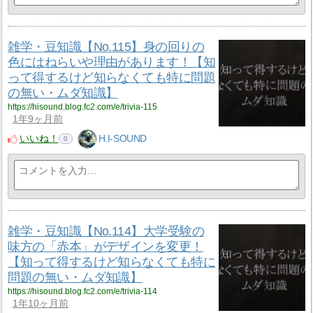
雑学・豆知識【No.115】身の回りの
色にはねらいや理由があります！【知
って得するけど知らなくても特に問題
の無い・ムダ知識】
https://hisound.blog.fc2.com/e/trivia-115
1年9ヶ月前
いいね！
H.I-SOUND
0
雑学・豆知識【No.114】大学受験の
味方の「赤本」がデザインを変更！
【知って得するけど知らなくても特に
問題の無い・ムダ知識】
https://hisound.blog.fc2.com/e/trivia-114
1年10ヶ月前