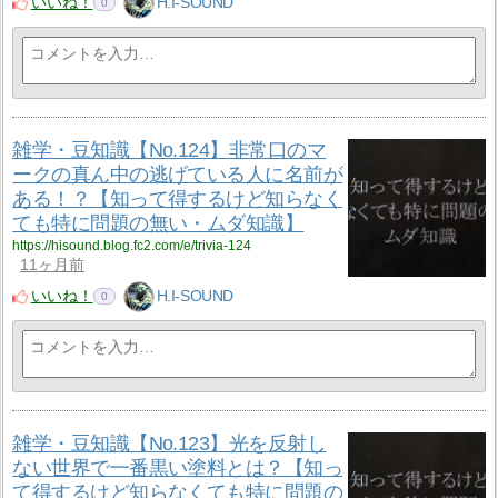
いいね！
H.I-SOUND
0
雑学・豆知識【No.124】非常口のマ
ークの真ん中の逃げている人に名前が
ある！？【知って得するけど知らなく
ても特に問題の無い・ムダ知識】
https://hisound.blog.fc2.com/e/trivia-124
11ヶ月前
いいね！
H.I-SOUND
0
雑学・豆知識【No.123】光を反射し
ない世界で一番黒い塗料とは？【知っ
て得するけど知らなくても特に問題の