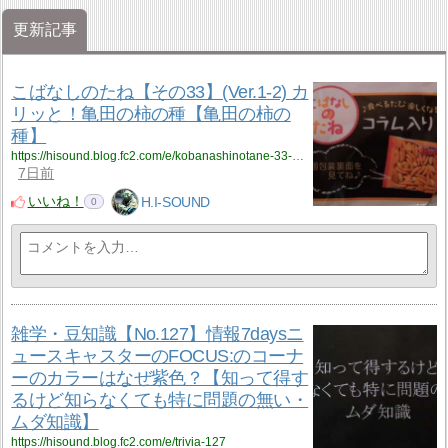
更新記事
こばなしのたね【その33】(Ver.1-2) カ
リッと！亀田の柿の種【亀田の柿の
種】
https://hisound.blog.fc2.com/e/kobanashinotane-33-1-2
7日前
いいね！
H.I-SOUND
0
雑学・豆知識【No.127】情報7daysニ
ュースキャスターのFOCUS:のコーナ
ーのカラーはなぜ紫色？【知って得す
るけど知らなくても特に問題の無い・
ムダ知識】
https://hisound.blog.fc2.com/e/trivia-127