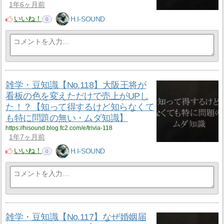
1年6ヶ月前
いいね！
H.I-SOUND
0
雑学・豆知識【No.118】大阪王将が
看板の色を変えただけで売上がUPし
た！？【知って得するけど知らなくて
も特に問題の無い・ムダ知識】
https://hisound.blog.fc2.com/e/trivia-118
1年7ヶ月前
いいね！
H.I-SOUND
0
雑学・豆知識【No.117】なぜ婚姻届