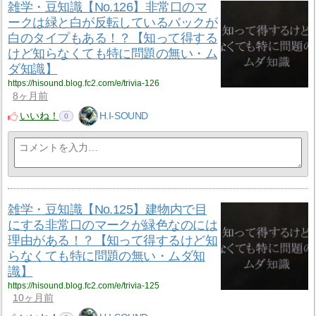
雑学・豆知識【No.126】非常口のマ
ークは緑と白が反転しているバックが
白のタイプもある！？【知って得する
けど知らなくても特に問題の無い・ム
ダ知識】
https://hisound.blog.fc2.com/e/trivia-126
8ヶ月前
いいね！
H.I-SOUND
0
雑学・豆知識【No.125】建物内で目
にする非常口のマークが緑色なのには
理由がある！？【知って得するけど知
らなくても特に問題の無い・ムダ知
識】
https://hisound.blog.fc2.com/e/trivia-125
10ヶ月前