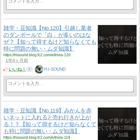
雑学・豆知識【No.120】引越し業者
のダンボールで「白」が多いのはな
ぜ？【知って得するけど知らなくても
特に問題の無い・ムダ知識】
https://hisound.blog.fc2.com/e/trivia-120
1年4ヶ月前
いいね！
H.I-SOUND
0
雑学・豆知識【No.119】みかんを赤
いネットに入れると売れ行きが上が
る！？【知って得するけど知らなくて
も特に問題の無い・ムダ知識】
https://hisound.blog.fc2.com/e/trivia-119