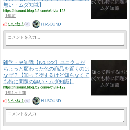
無い・ムダ知識】
https://hisound.blog.fc2.com/e/trivia-123
1年前
いいね！
H.I-SOUND
0
雑学・豆知識【No.122】ユニクロが
ちょっと変わった色の商品を置くのは
なぜ？【知って得するけど知らなくて
も特に問題の無い・ムダ知識】
https://hisound.blog.fc2.com/e/trivia-122
1年1ヶ月前
いいね！
H.I-SOUND
0