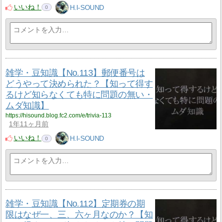
いいね！
H.I-SOUND
0
雑学・豆知識【No.113】郵便番号は
どうやって決められた？【知って得す
るけど知らなくても特に問題の無い・
ムダ知識】
https://hisound.blog.fc2.com/e/trivia-113
1年11ヶ月前
いいね！
H.I-SOUND
0
雑学・豆知識【No.112】定期券の期
限はなぜ一、三、六ヶ月なのか？【知