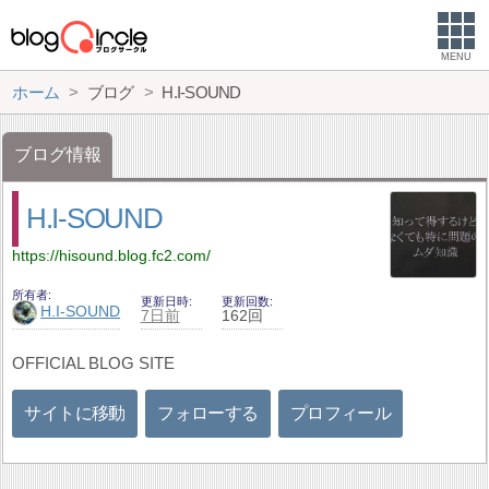
MENU
ホーム
ブログ
H.I-SOUND
ブログ情報
H.I-SOUND
https://hisound.blog.fc2.com/
所有者
更新日時
更新回数
H.I-SOUND
7日前
162回
OFFICIAL BLOG SITE
サイトに移動
フォローする
プロフィール