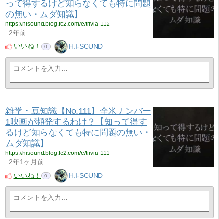
って得するけど知らなくても特に問題
の無い・ムダ知識】
https://hisound.blog.fc2.com/e/trivia-112
2年前
いいね！
H.I-SOUND
0
雑学・豆知識【No.111】全米ナンバー
1映画が頻発するわけ？【知って得す
るけど知らなくても特に問題の無い・
ムダ知識】
https://hisound.blog.fc2.com/e/trivia-111
2年1ヶ月前
いいね！
H.I-SOUND
0