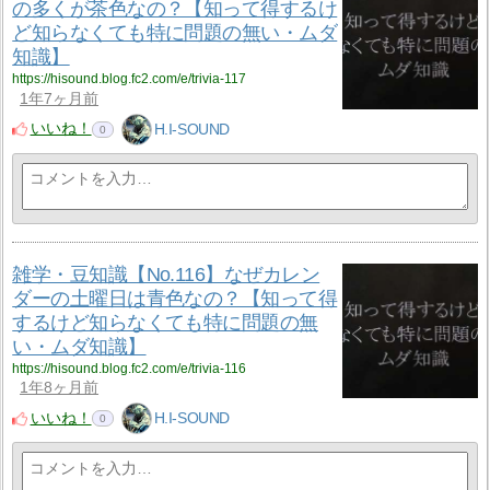
の多くが茶色なの？【知って得するけ
ど知らなくても特に問題の無い・ムダ
知識】
https://hisound.blog.fc2.com/e/trivia-117
1年7ヶ月前
いいね！
H.I-SOUND
0
雑学・豆知識【No.116】なぜカレン
ダーの土曜日は青色なの？【知って得
するけど知らなくても特に問題の無
い・ムダ知識】
https://hisound.blog.fc2.com/e/trivia-116
1年8ヶ月前
いいね！
H.I-SOUND
0