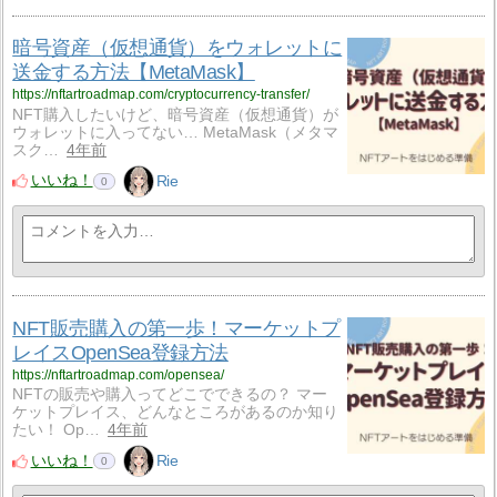
暗号資産（仮想通貨）をウォレットに
送金する方法【MetaMask】
https://nftartroadmap.com/cryptocurrency-transfer/
NFT購入したいけど、暗号資産（仮想通貨）が
ウォレットに入ってない… MetaMask（メタマ
スク…
4年前
いいね！
Rie
0
NFT販売購入の第一歩！マーケットプ
レイスOpenSea登録方法
https://nftartroadmap.com/opensea/
NFTの販売や購入ってどこでできるの？ マー
ケットプレイス、どんなところがあるのか知り
たい！ Op…
4年前
いいね！
Rie
0