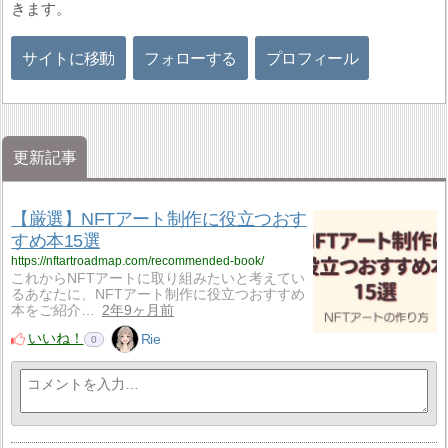
きます。
サイトに移動
フォローする
プロフィール
更新記事
【厳選】NFTアート制作に役立つおす
すめ本15選
https://nftartroadmap.com/recommended-book/
これからNFTアートに取り組みたいと考えてい
るあなたに、NFTアート制作に役立つおすすめ
本をご紹介…
2年9ヶ月前
いいね！
Rie
0