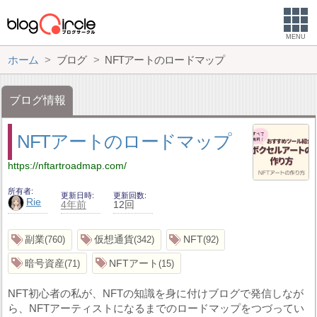
MENU
ホーム
ブログ
NFTアートのロードマップ
ブログ情報
NFTアートのロードマップ
https://nftartroadmap.com/
所有者
更新日時
更新回数
Rie
4年前
12回
副業
仮想通貨
NFT
760
342
92
暗号資産
NFTアート
71
15
NFT初心者の私が、NFTの知識を身に付けブログで発信しなが
ら、NFTアーティストになるまでのロードマップをつづってい