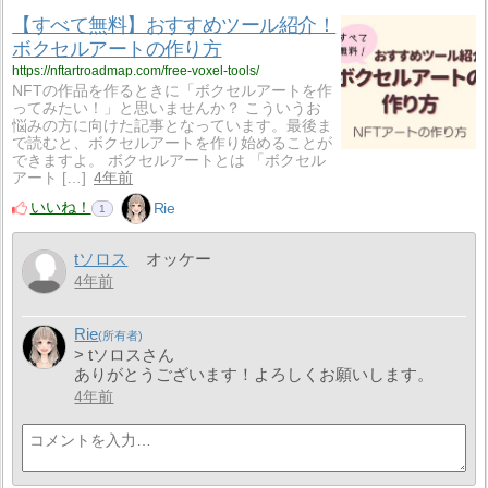
【すべて無料】おすすめツール紹介！
ボクセルアートの作り方
https://nftartroadmap.com/free-voxel-tools/
NFTの作品を作るときに「ボクセルアートを作
ってみたい！」と思いませんか？ こういうお
悩みの方に向けた記事となっています。最後ま
で読むと、ボクセルアートを作り始めることが
できますよ。 ボクセルアートとは 「ボクセル
アート […]
4年前
いいね！
Rie
1
tソロス
オッケー
4年前
Rie
> tソロスさん
ありがとうございます！よろしくお願いします。
4年前