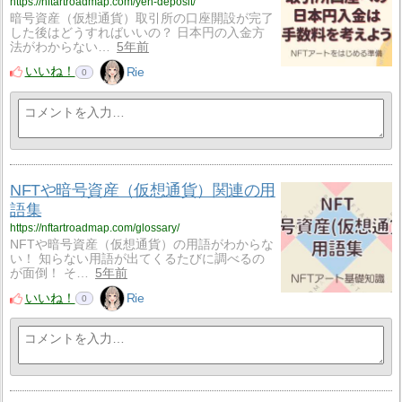
https://nftartroadmap.com/yen-deposit/
暗号資産（仮想通貨）取引所の口座開設が完了
した後はどうすればいいの？ 日本円の入金方
法がわからない…
5年前
いいね！
Rie
0
NFTや暗号資産（仮想通貨）関連の用
語集
https://nftartroadmap.com/glossary/
NFTや暗号資産（仮想通貨）の用語がわからな
い！ 知らない用語が出てくるたびに調べるの
が面倒！ そ…
5年前
いいね！
Rie
0