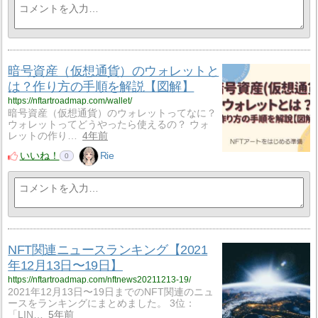
暗号資産（仮想通貨）のウォレットと
は？作り方の手順を解説【図解】
https://nftartroadmap.com/wallet/
暗号資産（仮想通貨）のウォレットってなに？
ウォレットってどうやったら使えるの？ ウォ
レットの作り…
4年前
いいね！
Rie
0
NFT関連ニュースランキング【2021
年12月13日〜19日】
https://nftartroadmap.com/nftnews20211213-19/
2021年12月13日〜19日までのNFT関連のニュ
ースをランキングにまとめました。 3位：
「LIN…
5年前