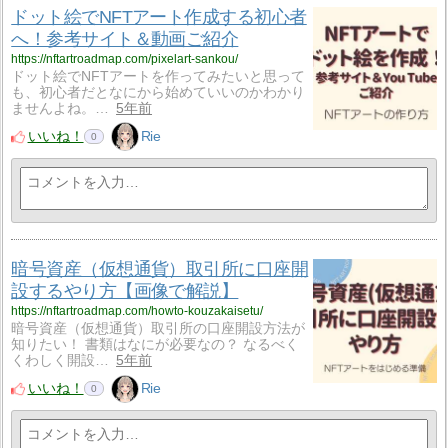
ドット絵でNFTアート作成する初心者
へ！参考サイト＆動画ご紹介
https://nftartroadmap.com/pixelart-sankou/
ドット絵でNFTアートを作ってみたいと思って
も、初心者だとなにから始めていいのかわかり
ませんよね。…
5年前
いいね！
Rie
0
暗号資産（仮想通貨）取引所に口座開
設するやり方【画像で解説】
https://nftartroadmap.com/howto-kouzakaisetu/
暗号資産（仮想通貨）取引所の口座開設方法が
知りたい！ 書類はなにが必要なの？ なるべく
くわしく開設…
5年前
いいね！
Rie
0