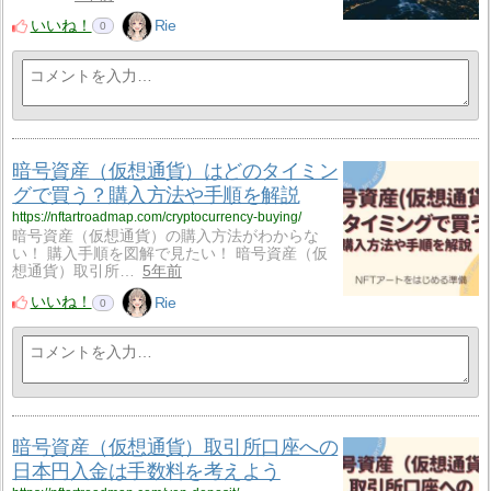
いいね！
Rie
0
暗号資産（仮想通貨）はどのタイミン
グで買う？購入方法や手順を解説
https://nftartroadmap.com/cryptocurrency-buying/
暗号資産（仮想通貨）の購入方法がわからな
い！ 購入手順を図解で見たい！ 暗号資産（仮
想通貨）取引所…
5年前
いいね！
Rie
0
暗号資産（仮想通貨）取引所口座への
日本円入金は手数料を考えよう