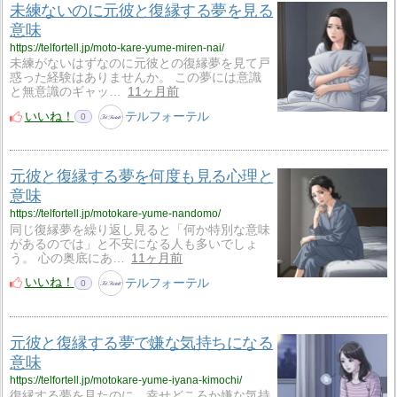
未練ないのに元彼と復縁する夢を見る
意味
https://telfortell.jp/moto-kare-yume-miren-nai/
未練がないはずなのに元彼との復縁夢を見て戸
惑った経験はありませんか。 この夢には意識
と無意識のギャッ…
11ヶ月前
いいね！
テルフォーテル
0
元彼と復縁する夢を何度も見る心理と
意味
https://telfortell.jp/motokare-yume-nandomo/
同じ復縁夢を繰り返し見ると「何か特別な意味
があるのでは」と不安になる人も多いでしょ
う。 心の奥底にあ…
11ヶ月前
いいね！
テルフォーテル
0
元彼と復縁する夢で嫌な気持ちになる
意味
https://telfortell.jp/motokare-yume-iyana-kimochi/
復縁する夢を見たのに、幸せどころか嫌な気持