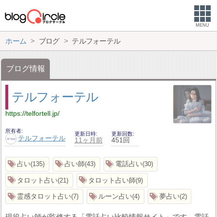
MENU
ホーム
ブログ
テルフォーテル
ブログ情報
テルフォーテル
https://telfortell.jp/
所有者
更新日時
更新回数
テルフォーテル
11ヶ月前
451回
占い
占い師
電話占い
135
43
30
タロット占い
タロット占い師
21
9
霊感タロット占い
ルーン占い
夢占い
7
4
2
現役占い師が監修する「電話占い比較情報サイト」です。電話