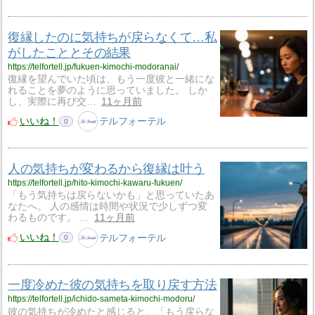
復縁したのに気持ちが戻らなくて…私
がしたこととその結果
https://telfortell.jp/fukuen-kimochi-modoranai/
復縁を望んでいた頃は、もう一度彼と一緒にな
れることを夢のように思っていました。 しか
し、実際に再び交…
11ヶ月前
いいね！
テルフォーテル
0
人の気持ちが変わるから復縁は叶う
https://telfortell.jp/hito-kimochi-kawaru-fukuen/
「もう気持ちは戻らないかも」と思っていたあ
なたへ。 人の感情は時間や状況で少しずつ変
わるものです。 …
11ヶ月前
いいね！
テルフォーテル
0
一度冷めた彼の気持ちを取り戻す方法
https://telfortell.jp/ichido-sameta-kimochi-modoru/
彼の気持ちが冷めたと感じると、「もう戻らな