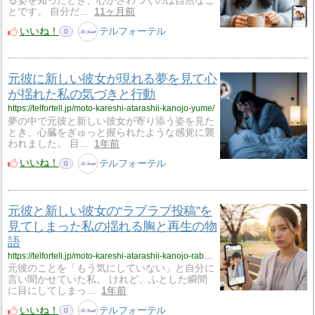
る姿を知ったとき、心がざわつくのは自然なこ
とです。 自分だ…
11ヶ月前
いいね！
テルフォーテル
0
元彼に新しい彼女が現れる夢を見て心
が揺れた私の気づきと行動
https://telfortell.jp/moto-kareshi-atarashii-kanojo-yume/
夢の中で元彼と新しい彼女が寄り添う姿を見た
とき、心臓をぎゅっと握られたような感覚に襲
われました。 目…
1年前
いいね！
テルフォーテル
0
元彼と新しい彼女の“ラブラブ投稿”を
見てしまった私の揺れる胸と再生の物
語
https://telfortell.jp/moto-kareshi-atarashii-kanojo-raburabu/
元彼のことを「もう気にしていない」と自分に
言い聞かせていた私。 けれど、ふとした瞬間
に目にしてしまっ…
1年前
いいね！
テルフォーテル
0