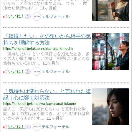
いかも」と不安になりますよね。 でも、一度
冷めた気持ちも“…
11ヶ月前
いいね！
テルフォーテル
0
「復縁したい」その想いから相手の気
持ちを理解する方法
https://telfortell.jp/fukuen-shitai-aite-kimochi/
「復縁したい」という気持ちを抱えたとき、多
くの人が最も知りたいのは「相手はいまどんな
気持ちでいるのか…
11ヶ月前
いいね！
テルフォーテル
0
「気持ちは変わらない」と言われた復
縁｜心に響く対応法
https://telfortell.jp/kimotiwa-kawaranai-fukuen/
恋人に「気持ちは変わらない」と言われた瞬
間、多くの方は深く傷つき、どう行動すれば良
いのか迷うものです…
11ヶ月前
いいね！
テルフォーテル
0