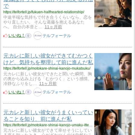
で
https://telfortell.jp/fukuen-halfhearted-relationship/
中途半端な気持ちで付き合うくらいなら、恋を
やり直したい。 そんな葛藤を抱えるあなた
へ。 自分の本音と…
11ヶ月前
いいね！
テルフォーテル
0
元カレに新しい彼女ができてむかつく
けど、気持ちを整理して前に進んだ私
https://telfortell.jp/motokare-shinai-kanojo-mukatsuku/
元カレに新しい彼女ができたと聞いた瞬間、胸
の奥から込み上げる「むかつく」という感情。
冷静なふりをし…
11ヶ月前
いいね！
テルフォーテル
0
元カレと新しい彼女がうまくいってい
ることを知り、前に進んだ私
https://telfortell.jp/motokare-shinai-kanojo-umaku-itteru/
元カレに新しい彼女ができて幸せそうにしてい