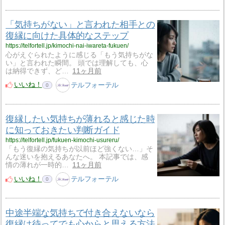
「気持ちがない」と言われた相手との
復縁に向けた具体的なステップ
https://telfortell.jp/kimochi-nai-iwareta-fukuen/
心がえぐられたように感じる「もう気持ちがな
い」と言われた瞬間。 頭では理解しても、心
は納得できず、ど…
11ヶ月前
いいね！
テルフォーテル
0
復縁したい気持ちが薄れると感じた時
に知っておきたい判断ガイド
https://telfortell.jp/fukuen-kimochi-usureru/
「もう復縁の気持ちが以前ほど強くない…」そ
んな迷いを抱えるあなたへ。 本記事では、感
情の薄れが一時的…
11ヶ月前
いいね！
テルフォーテル
0
中途半端な気持ちで付き合えないなら
復縁は待ってでも心からと思える方法