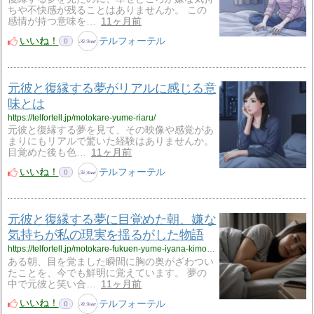
ちや不快感が残ることはありませんか。 この
感情が持つ意味を…
11ヶ月前
いいね！
テルフォーテル
0
元彼と復縁する夢がリアルに感じる意
味とは
https://telfortell.jp/motokare-yume-riaru/
元彼と復縁する夢を見て、その映像や感覚があ
まりにもリアルで驚いた経験はありませんか。
目覚めた後も色…
11ヶ月前
いいね！
テルフォーテル
0
元彼と復縁する夢に目覚めた朝、嫌な
気持ちが私の現実を揺るがした物語
https://telfortell.jp/motokare-fukuen-yume-iyana-kimochi/
ある朝、目を覚ました瞬間に胸の奥がざわつい
たことを、今でも鮮明に覚えています。 夢の
中で元彼と笑い合…
11ヶ月前
いいね！
テルフォーテル
0