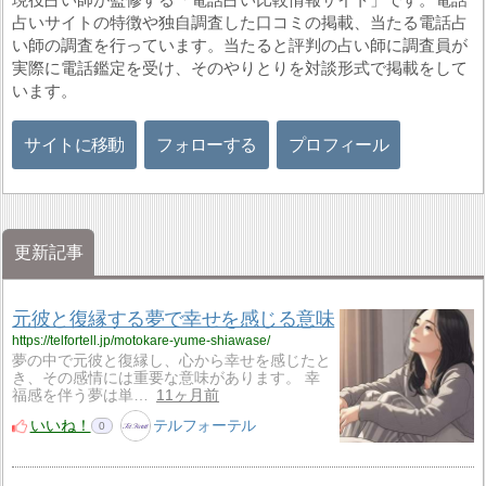
占いサイトの特徴や独自調査した口コミの掲載、当たる電話占
い師の調査を行っています。当たると評判の占い師に調査員が
実際に電話鑑定を受け、そのやりとりを対談形式で掲載をして
います。
サイトに移動
フォローする
プロフィール
更新記事
元彼と復縁する夢で幸せを感じる意味
https://telfortell.jp/motokare-yume-shiawase/
夢の中で元彼と復縁し、心から幸せを感じたと
き、その感情には重要な意味があります。 幸
福感を伴う夢は単…
11ヶ月前
いいね！
テルフォーテル
0