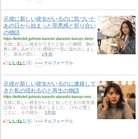
元彼に新しい彼女がいるのに気づいた
あの日から始まった罪悪感と折り合い
の物語
https://telfortell.jp/moto-kareshi-atarashii-kanojo-story/
元彼に新しい彼女ができたと知った瞬間、胸の
奥に押し込めていた感情が一気に溢れ出しまし
た。 過去の思い…
1年前
いいね！
テルフォーテル
0
元彼が新しい彼女がいるのに連絡して
きた私の揺れる心と再生の物語
https://telfortell.jp/moto-kareshi-atarashii-kanojo-renraku/
元彼に新しい彼女がいると知ったときの喪失感
は深く、心に影を落としました。 けれど驚く
ことに、その彼か…
1年前
いいね！
テルフォーテル
0