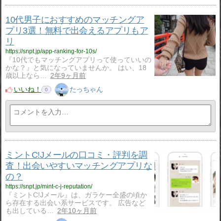
10代男子におすすめのマッチングア
プリ3選！無料で出会えるアプリもア
リ
https://snpt.jp/app-ranking-for-10s/
『10代でもマッチングアプリって使っていいの
かな？』と気になっていませんか。 はい、18
歳以上なら…
2年9ヶ月前
いいね！
たっちゃん
0
ミントC!Jメールの口コミ・評判を調
査！出会いやすいマッチングアプリな
の？
https://snpt.jp/mint-c-j-reputation/
『ミントC!Jメール』は、ガラケー全盛の頃か
ら存在する出会い系サービスです。 広告など
も出している…
2年10ヶ月前