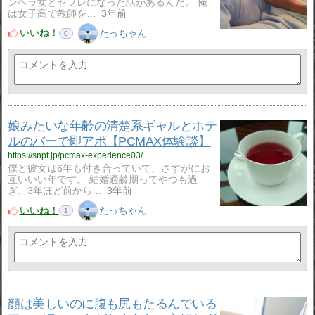
ンヘラ女とセフレになった話があるんだ。 俺
は女子高で教師を…
3年前
いいね！
たっちゃん
0
娘みたいな年齢の清楚系ギャルとホテ
ルのバーで即アポ【PCMAX体験談】
https://snpt.jp/pcmax-experience03/
僕と彼女は6年も付き合っていて、さすがにお
互いいい年です。 結婚適齢期ってやつも過
ぎ、3年ほど前から…
3年前
いいね！
たっちゃん
1
顔は美しいのに腹も尻もたるんでいる