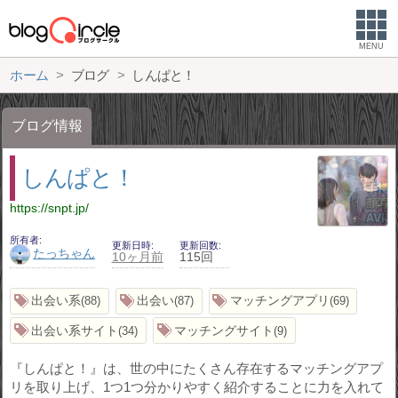
MENU
ホーム
ブログ
しんぱと！
ブログ情報
しんぱと！
https://snpt.jp/
所有者
更新日時
更新回数
たっちゃん
10ヶ月前
115回
出会い系
出会い
マッチングアプリ
88
87
69
出会い系サイト
マッチングサイト
34
9
『しんぱと！』は、世の中にたくさん存在するマッチングアプ
リを取り上げ、1つ1つ分かりやすく紹介することに力を入れて