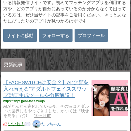
いる情報発信サイトです。初めてマッチングアプリを利用する
方や、どのアプリが自分にあっているのか分からなくて困って
いる方は、ぜひ当サイトの記事をご活用ください。きっとあな
たにぴったりのアプリが見つかるはずです。
サイトに移動
フォローする
プロフィール
更新記事
【FACESWITCHは安全？】AIで“顔を
入れ替える”アダルトフェイススワッ
プ動画生成ツールを徹底解説！
https://snpt.jp/ai-faceswap/
AIがどんどん進化している今、その波はアダル
トの世界にもやってきました。かつては『映像
を見る』だけ…
10ヶ月前
いいね！
たっちゃん
0