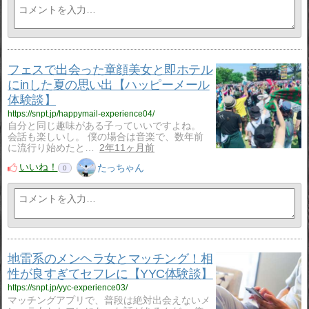
フェスで出会った童顔美女と即ホテル
にinした夏の思い出【ハッピーメール
体験談】
https://snpt.jp/happymail-experience04/
自分と同じ趣味がある子っていいですよね。
会話も楽しいし。 僕の場合は音楽で、数年前
に流行り始めたと…
2年11ヶ月前
いいね！
たっちゃん
0
地雷系のメンヘラ女とマッチング！相
性が良すぎてセフレに【YYC体験談】
https://snpt.jp/yyc-experience03/
マッチングアプリで、普段は絶対出会えないメ