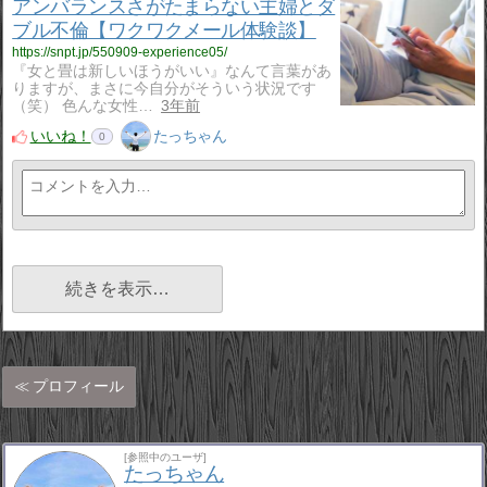
アンバランスさがたまらない主婦とダ
ブル不倫【ワクワクメール体験談】
https://snpt.jp/550909-experience05/
『女と畳は新しいほうがいい』なんて言葉があ
りますが、まさに今自分がそういう状況です
（笑） 色んな女性…
3年前
いいね！
たっちゃん
0
続きを表示…
プロフィール
[参照中のユーザ]
たっちゃん