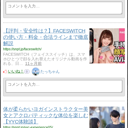
【評判・安全性は？】FACESWITCH
の使い方・料金・合法ラインまで徹底
解説
https://snpt.jp/faceswitch/
FACESWITCH（フェイススイッチ）は、スマ
ホひとつで顔を入れ替えたオリジナル動画を作
れる、日…
11ヶ月前
いいね！
たっちゃん
0
体が柔らかいヨガインストラクター美
女とアクロバティックな体位を楽しむ
【YYC体験談】
https://snpt.jp/yyc-experience05/