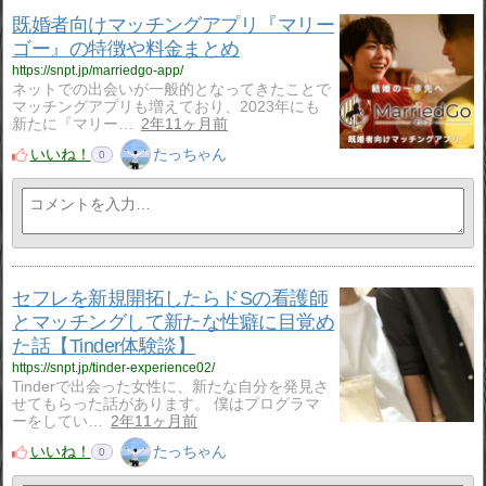
既婚者向けマッチングアプリ『マリー
ゴー』の特徴や料金まとめ
https://snpt.jp/marriedgo-app/
ネットでの出会いが一般的となってきたことで
マッチングアプリも増えており、2023年にも
新たに『マリー…
2年11ヶ月前
いいね！
たっちゃん
0
セフレを新規開拓したらドSの看護師
とマッチングして新たな性癖に目覚め
た話【Tinder体験談】
https://snpt.jp/tinder-experience02/
Tinderで出会った女性に、新たな自分を発見さ
せてもらった話があります。 僕はプログラマ
ーをしてい…
2年11ヶ月前
いいね！
たっちゃん
0