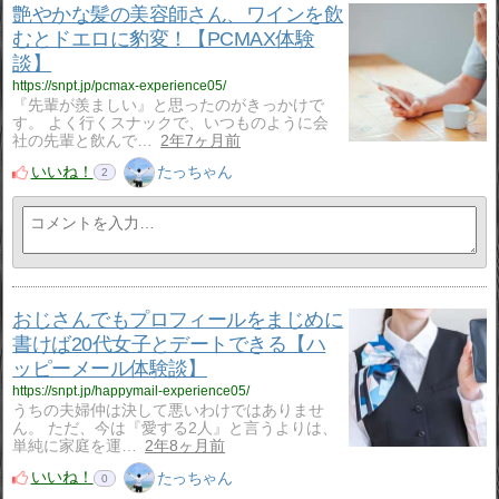
艶やかな髪の美容師さん、ワインを飲
むとドエロに豹変！【PCMAX体験
談】
https://snpt.jp/pcmax-experience05/
『先輩が羨ましい』と思ったのがきっかけで
す。 よく行くスナックで、いつものように会
社の先輩と飲んで…
2年7ヶ月前
いいね！
たっちゃん
2
おじさんでもプロフィールをまじめに
書けば20代女子とデートできる【ハ
ッピーメール体験談】
https://snpt.jp/happymail-experience05/
うちの夫婦仲は決して悪いわけではありませ
ん。 ただ、今は『愛する2人』と言うよりは、
単純に家庭を運…
2年8ヶ月前
いいね！
たっちゃん
0