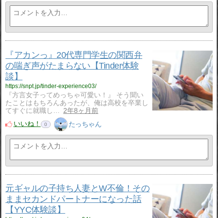
『アカンっ』20代専門学生の関西弁
の喘ぎ声がたまらない【Tinder体験
談】
https://snpt.jp/tinder-experience03/
『方言女子ってめっちゃ可愛い！』 そう聞い
たことはもちろんあったが、俺は高校を卒業し
てすぐに就職し…
2年8ヶ月前
いいね！
たっちゃん
0
元ギャルの子持ち人妻とW不倫！その
ままセカンドパートナーになった話
【YYC体験談】