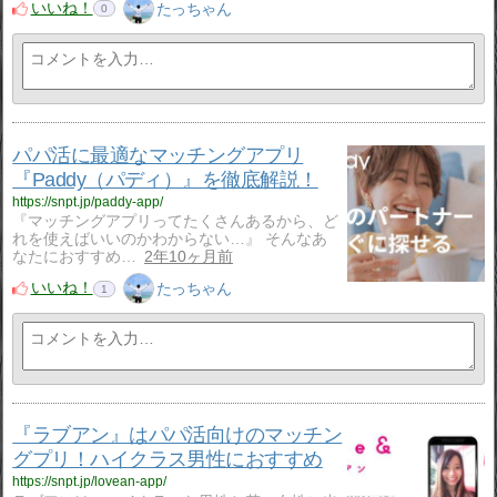
いいね！
たっちゃん
0
パパ活に最適なマッチングアプリ
『Paddy（パディ）』を徹底解説！
https://snpt.jp/paddy-app/
『マッチングアプリってたくさんあるから、ど
れを使えばいいのかわからない…』 そんなあ
なたにおすすめ…
2年10ヶ月前
いいね！
たっちゃん
1
『ラブアン』はパパ活向けのマッチン
グプリ！ハイクラス男性におすすめ
https://snpt.jp/lovean-app/