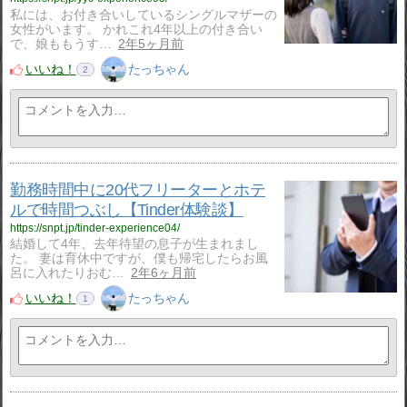
私には、お付き合いしているシングルマザーの
女性がいます。 かれこれ4年以上の付き合い
で、娘ももうす…
2年5ヶ月前
いいね！
たっちゃん
2
勤務時間中に20代フリーターとホテ
ルで時間つぶし【Tinder体験談】
https://snpt.jp/tinder-experience04/
結婚して4年、去年待望の息子が生まれまし
た。 妻は育休中ですが、僕も帰宅したらお風
呂に入れたりおむ…
2年6ヶ月前
いいね！
たっちゃん
1