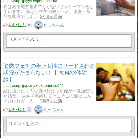
https://snpt.jp/yyc-experience04/
私はある地方都市でしがないサラリーマンをし
ています。 嫁と小学生の娘が一人、まあ一般
的な家庭でしょ…
2年9ヶ月前
いいね！
たっちゃん
0
筋肉フェチの年上女性にリードされる
状況がたまらない！【PCMAX体験
談】
https://snpt.jp/pcmax-experience04/
絵に描いたような負け組だった俺が一発逆転し
た話だ。 大学を卒業してそこそこの会社に入
ったけれど、人…
2年9ヶ月前
いいね！
たっちゃん
0