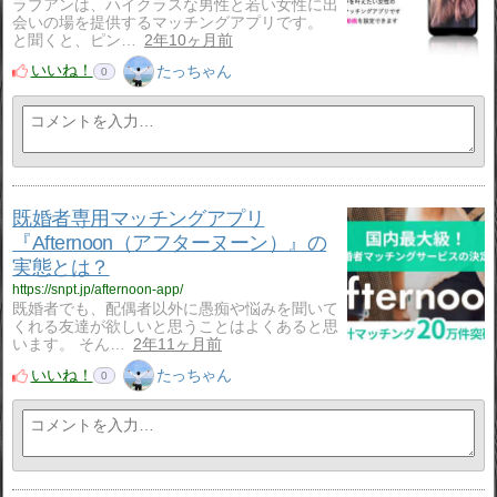
ラブアンは、ハイクラスな男性と若い女性に出
会いの場を提供するマッチングアプリです。
と聞くと、ピン…
2年10ヶ月前
いいね！
たっちゃん
0
既婚者専用マッチングアプリ
『Afternoon（アフターヌーン）』の
実態とは？
https://snpt.jp/afternoon-app/
既婚者でも、配偶者以外に愚痴や悩みを聞いて
くれる友達が欲しいと思うことはよくあると思
います。 そん…
2年11ヶ月前
いいね！
たっちゃん
0