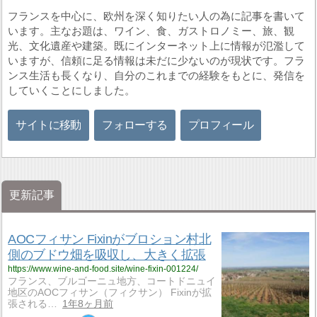
フランスを中心に、欧州を深く知りたい人の為に記事を書いて
います。主なお題は、ワイン、食、ガストロノミー、旅、観
光、文化遺産や建築。既にインターネット上に情報が氾濫して
いますが、信頼に足る情報は未だに少ないのが現状です。フラ
ンス生活も長くなり、自分のこれまでの経験をもとに、発信を
していくことにしました。
サイトに移動
フォローする
プロフィール
更新記事
AOCフィサン Fixinがブロション村北
側のブドウ畑を吸収し、大きく拡張
https://www.wine-and-food.site/wine-fixin-001224/
フランス、ブルゴーニュ地方、コートドニュイ
地区のAOCフィサン（フィクサン） Fixinが拡
張される…
1年8ヶ月前