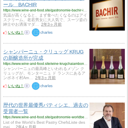
ール BACHIR
https://www.wine-and-food.site/gastronomie-bachir-icecream-000524/
気温が高くなると、まず食べたくなるのはアイ
スクリーム。老若男女に大人気で、スーツ姿の
紳士やお洒落マダ…
2年3ヶ月前
いいね！
charles
0
シャンパーニュ・クリュッグ KRUG
の新醸造所が完成
https://www.wine-and-food.site/wine-krugchaiambonnay-000524/
シャンパーニュの最高峰といわれるメゾン ク
リュッグが、モンターニュ ド ランスにあるア
ンボネイ村Am…
2年3ヶ月前
いいね！
charles
0
歴代の世界最優秀パティシエ、過去の
受賞者一覧
https://www.wine-and-food.site/gastronomie-worldbestpastrychefs-000424/
List of the World’s Best Pastry ChefsListe des
mei…
2年4ヶ月前