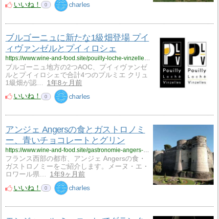
いいね！
charles
0
ブルゴーニュに新たな1級畑登場 プイ
ィヴァンゼルとプイィロシェ
https://www.wine-and-food.site/pouilly-loche-vinzelles-001224/
ブルゴーニュ地方の2つAOC、プイィヴァンゼ
ルとプイィロシェで合計4つのプルミエ クリュ
1級畑が認…
1年8ヶ月前
いいね！
charles
0
アンジェ Angersの食とガストロノミ
ー、青いチョコレートとグリン
https://www.wine-and-food.site/gastronomie-angers-000624/
フランス西部の都市、アンジェ Angersの食・
ガストロノミーをご紹介します。メーヌ・エ・
ロワール県…
1年9ヶ月前
いいね！
charles
0