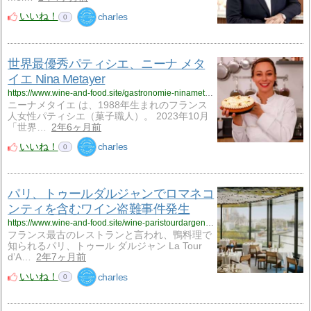
いいね！
charles
0
世界最優秀パティシエ、ニーナ メタ
イエ Nina Metayer
https://www.wine-and-food.site/gastronomie-ninametayer-000224/
ニーナメタイエ は、1988年生まれのフランス
人女性パティシエ（菓子職人）。 2023年10月
「世界…
2年6ヶ月前
いいね！
charles
0
パリ、トゥールダルジャンでロマネコ
ンティを含むワイン盗難事件発生
https://www.wine-and-food.site/wine-paristourdargent-000124/
フランス最古のレストランと言われ、鴨料理で
知られるパリ、トゥール ダルジャン La Tour
d’A…
2年7ヶ月前
いいね！
charles
0