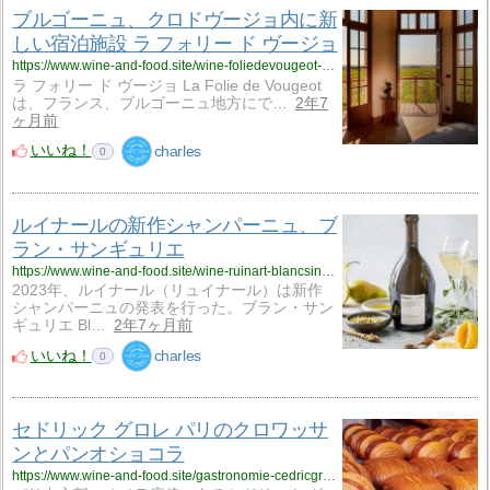
ブルゴーニュ、クロドヴージョ内に新
しい宿泊施設 ラ フォリー ド ヴージョ
https://www.wine-and-food.site/wine-foliedevougeot-000124/
ラ フォリー ド ヴージョ La Folie de Vougeot
は、フランス、ブルゴーニュ地方にで…
2年7
ヶ月前
いいね！
charles
0
ルイナールの新作シャンパーニュ、ブ
ラン・サンギュリエ
https://www.wine-and-food.site/wine-ruinart-blancsingulier-001223/
2023年、ルイナール（リュイナール）は新作
シャンパーニュの発表を行った。ブラン・サン
ギュリエ Bl…
2年7ヶ月前
いいね！
charles
0
セドリック グロレ パリのクロワッサ
ンとパンオショコラ
https://www.wine-and-food.site/gastronomie-cedricgrolet-001223/