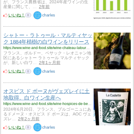
が、フランス農務省は、2024年産ワインの生
産量に関して、…
2年前
いいね！
charles
0
シャトー・ラトゥール・マルティヤッ
ク 1884年植樹の白ワインをリリース
https://www.wine-and-food.site/wine-chateau-latourmartillac1-000724/
フランス、ボルドー、ペサック・レオニャン地
区にあるシャトー ラトゥール マルティヤック
が、新しい白ワ…
2年1ヶ月前
いいね！
charles
0
オスピス ド ボーヌがヴェズレイに土
地取得。白ワイン生産へ
https://www.wine-and-food.site/wine-hospices-de-beaune-vezelay-000624/
2024年6月20日、フランス、ブルゴーニュにあ
るドメーヌ・オスピス ド ボーヌは、AOC ヴェ
ズレ…
2年2ヶ月前
いいね！
charles
0