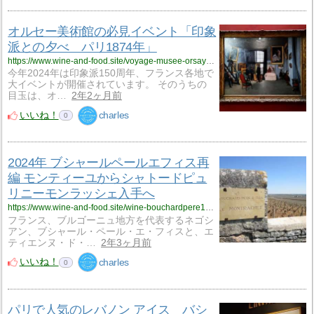
オルセー美術館の必見イベント「印象
派との夕べ パリ1874年」
https://www.wine-and-food.site/voyage-musee-orsay-3d-000624/
今年2024年は印象派150周年、フランス各地で
大イベントが開催されています。 そのうちの
目玉は、オ…
2年2ヶ月前
いいね！
charles
0
2024年 ブシャールペールエフィス再
編 モンティーユからシャトードピュ
リニーモンラッシェ入手へ
https://www.wine-and-food.site/wine-bouchardpere1-000524/
フランス、ブルゴーニュ地方を代表するネゴシ
アン、ブシャール・ペール・エ・フィスと、エ
ティエンヌ・ド・…
2年3ヶ月前
いいね！
charles
0
パリで人気のレバノン アイス バシ