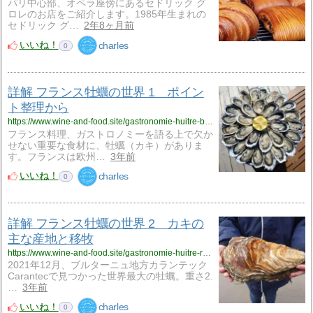
パリ中心部、オペラ座傍にあるセドリック グ
ロレのお店をご紹介します。1985年生まれの
セドリック グ…
2年8ヶ月前
いいね！
charles
0
詳解 フランス牡蠣の世界 1 ポイン
ト整理から
https://www.wine-and-food.site/gastronomie-huitre-base-000723/
フランス料理、ガストロノミーを語る上で欠か
せない重要な食材に、牡蠣（カキ）がありま
す。フランスは欧州…
3年前
いいね！
charles
0
詳解 フランス牡蠣の世界 2 カキの
主な産地と移牧
https://www.wine-and-food.site/gastronomie-huitre-region-000723/
2021年12月、ブルターニュ地方カランテック
Carantecで見つかった世界最大の牡蠣。重さ2.
…
3年前
いいね！
charles
0