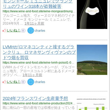
モンジャール ミュニュレでグランク
リュのワイン318本が盗難被害
https://www.wine-and-food.site/wine-mongeardmungeret1-000924/
ブルゴーニュ地方、ヴォーヌロマネ村のワイナ
リー、ドメーヌ モンジャール ミュニュレで、
2024年9月…
1年11ヶ月前
いいね！
charles
0
LVMHがロマネコンティと接するグラ
ンクリュ、ロマネサンヴィヴァンのブ
ドウ畑を買収
https://www.wine-and-food.site/wine-lvmh-poisot1-000924/
LVMH ルイヴィトンモエヘネシーが、ブルゴー
ニュ地方、アロースコルトン村にあるドメーヌ
ポワゾ ペ…
1年11ヶ月前
いいね！
charles
0
2024年フランスワイン生産量予想
https://www.wine-and-food.site/wine-production2024-1-000824/
既に南仏の一部の産地では収穫が始まっている