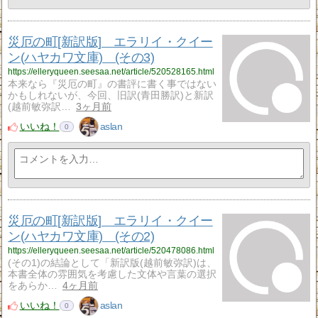
災厄の町[新訳版] エラリイ・クイー
ン(ハヤカワ文庫) (その3)
https://elleryqueen.seesaa.net/article/520528165.html
本来なら『災厄の町』の書評に書く事ではない
かもしれないが、今回、旧訳(青田勝訳)と新訳
(越前敏弥訳…
3ヶ月前
いいね！
aslan
0
災厄の町[新訳版] エラリイ・クイー
ン(ハヤカワ文庫) (その2)
https://elleryqueen.seesaa.net/article/520478086.html
(その1)の結論として「新訳版(越前敏弥訳)は、
本書全体の雰囲気を考慮した文体や言葉の選択
をあらか…
4ヶ月前
いいね！
aslan
0