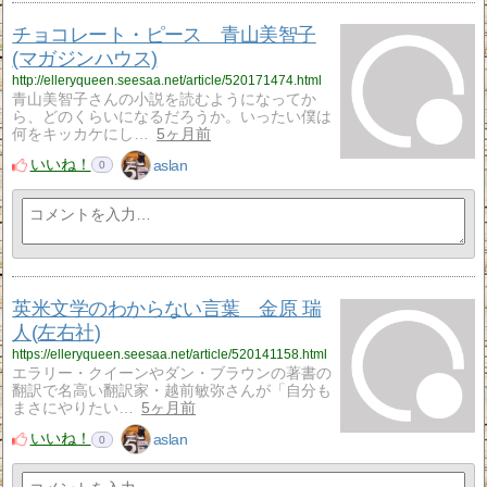
チョコレート・ピース 青山美智子
(マガジンハウス)
http://elleryqueen.seesaa.net/article/520171474.html
青山美智子さんの小説を読むようになってか
ら、どのくらいになるだろうか。いったい僕は
何をキッカケにし…
5ヶ月前
いいね！
aslan
0
英米文学のわからない言葉 金原 瑞
人(左右社)
https://elleryqueen.seesaa.net/article/520141158.html
エラリー・クイーンやダン・ブラウンの著書の
翻訳で名高い翻訳家・越前敏弥さんが「自分も
まさにやりたい…
5ヶ月前
いいね！
aslan
0