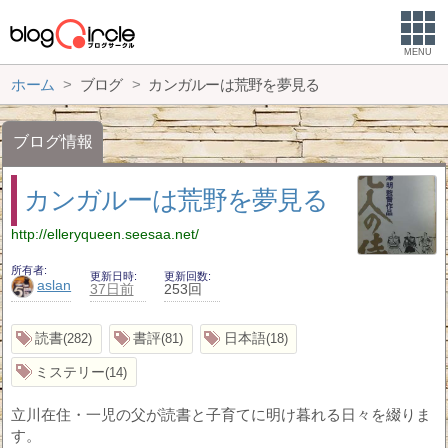
MENU
ホーム
ブログ
カンガルーは荒野を夢見る
ブログ情報
カンガルーは荒野を夢見る
http://elleryqueen.seesaa.net/
所有者
更新日時
更新回数
aslan
37日前
253回
読書
書評
日本語
282
81
18
ミステリー
14
立川在住・一児の父が読書と子育てに明け暮れる日々を綴りま
す。