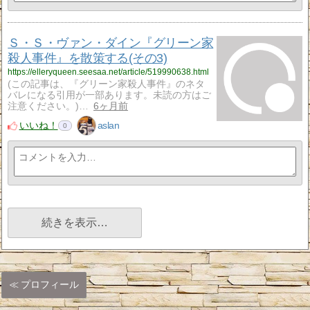
Ｓ・Ｓ・ヴァン・ダイン『グリーン家
殺人事件』を散策する(その3)
https://elleryqueen.seesaa.net/article/519990638.html
(この記事は、『グリーン家殺人事件』のネタ
バレになる引用が一部あります。未読の方はご
注意ください。)…
6ヶ月前
いいね！
aslan
0
続きを表示…
プロフィール