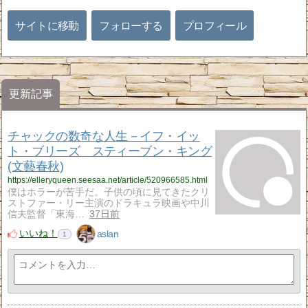
サイトに移動
フォローする
プロフィール
更新記事
チャックの数奇な人生－イフ・イッ
ト・ブリーズ スティーブン・キング
(文藝春秋)
https://elleryqueen.seesaa.net/article/520966585.html
僕はホラーが苦手だ。子供の頃に見てきたクリ
ストファー・リー主演のドラキュラ映画や中川
信夫監督「東海…
37日前
いいね！
aslan
1