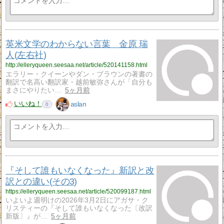
英米文学のわからない言葉 金原 瑞
人(左右社)
http://elleryqueen.seesaa.net/article/520141158.html
エラリー・クイーンやダン・ブラウンの著書の
翻訳で名高い翻訳家・越前敏弥さんが「自分も
まさにやりたい…
5ヶ月前
いいね！
aslan
0
『そして誰もいなくなった』新訳と改
訳との違い(その3)
https://elleryqueen.seesaa.net/article/520099187.html
いよいよ週明けの2026年3月2日にアガサ・ク
リスティーの『そして誰もいなくなった〔改訳
新版〕』が…
5ヶ月前