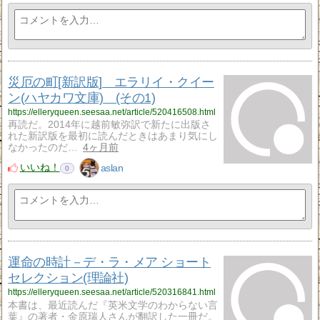
災厄の町[新訳版] エラリイ・クイー
ン(ハヤカワ文庫) (その1)
https://elleryqueen.seesaa.net/article/520416508.html
再読だ。2014年に越前敏弥訳で新たに出版さ
れた新訳版を最初に読んだときはあまり気にし
なかったのだ…
4ヶ月前
いいね！
aslan
0
運命の時計－デ・ラ・メア ショート
セレクション(理論社)
https://elleryqueen.seesaa.net/article/520316841.html
本書は、最近読んだ『英米文学のわからない言
葉』の著者・金原瑞人さんが翻訳した一冊だ。