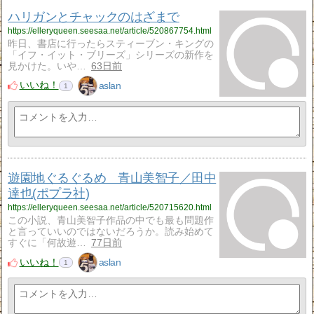
ハリガンとチャックのはざまで
https://elleryqueen.seesaa.net/article/520867754.html
昨日、書店に行ったらスティーブン・キングの
「イフ・イット・ブリーズ」シリーズの新作を
見かけた。いや…
63日前
いいね！
aslan
1
遊園地ぐるぐるめ 青山美智子／田中
達也(ポプラ社)
https://elleryqueen.seesaa.net/article/520715620.html
この小説、青山美智子作品の中でも最も問題作
と言っていいのではないだろうか。読み始めて
すぐに「何故遊…
77日前
いいね！
aslan
1