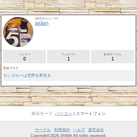
[参照中のユーザ]
aslan
フォロー
フォロワー
参加サークル
0
1
1
登録ブログ
カンガルーは荒野を夢見る
パソコン
スマートフォン
サークル
利用規約
ヘルプ
運営会社
Copyright©2026 @With All rights reserved.