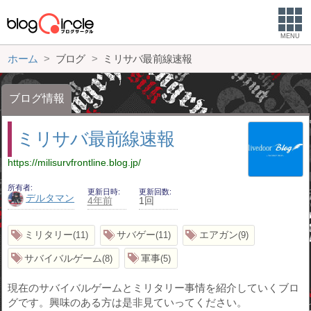
MENU
ホーム
ブログ
ミリサバ最前線速報
ブログ情報
ミリサバ最前線速報
https://milisurvfrontline.blog.jp/
所有者
更新日時
更新回数
デルタマン
4年前
1回
ミリタリー
サバゲー
エアガン
11
11
9
サバイバルゲーム
軍事
8
5
現在のサバイバルゲームとミリタリー事情を紹介していくブロ
グです。興味のある方は是非見ていってください。