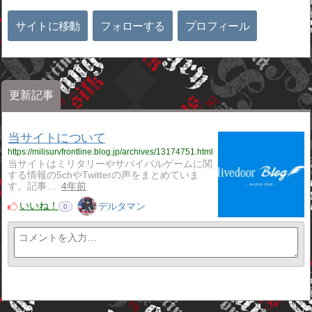
サイトに移動
フォローする
プロフィール
更新記事
当サイトについて
https://milisurvfrontline.blog.jp/archives/13174751.html
当サイトはミリタリーやサバイバルゲームに関
する情報の5chやTwitterの声をまとめていま
す。記事…
4年前
いいね！
デルタマン
0