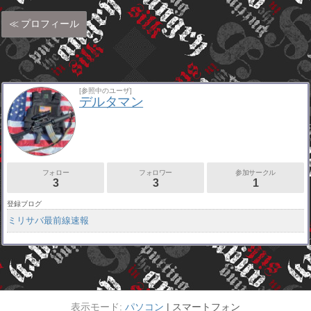
プロフィール
[参照中のユーザ]
デルタマン
フォロー
フォロワー
参加サークル
3
3
1
登録ブログ
ミリサバ最前線速報
パソコン
スマートフォン