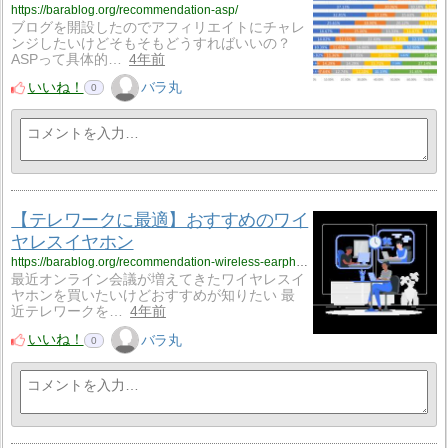
https://barablog.org/recommendation-asp/
ブログを開設したのでアフィリエイトにチャレ
ンジしたいけどそもそもどうすればいいの？
ASPって具体的…
4年前
いいね！
バラ丸
0
【テレワークに最適】おすすめのワイ
ヤレスイヤホン
https://barablog.org/recommendation-wireless-earphones/
最近オンライン会議が増えてきたワイヤレスイ
ヤホンを買いたいけどおすすめが知りたい 最
近テレワークを…
4年前
いいね！
バラ丸
0