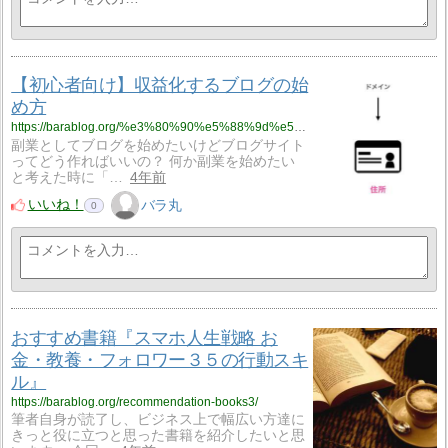
【初心者向け】収益化するブログの始
め方
https://barablog.org/%e3%80%90%e5%88%9d%e5%bf%83%e8%80%85%e5%90%91%e3%81%91%e3%80%91%e5%8f%8e%e7%9b%8a%e5%8c%96%e3%81%99%e3%82%8b%e3%83%96%e3%83%ad%e3%82%b0%e3%81%ae%e5%a7%8b%e3%82%81%e6%96%b9/
副業としてブログを始めたいけどブログサイト
ってどう作ればいいの？ 何か副業を始めたい
と考えた時に「…
4年前
いいね！
バラ丸
0
おすすめ書籍『スマホ人生戦略 お
金・教養・フォロワー３５の行動スキ
ル』
https://barablog.org/recommendation-books3/
筆者自身が読了し、ビジネス上で幅広い方達に
きっと役に立つと思った書籍を紹介したいと思