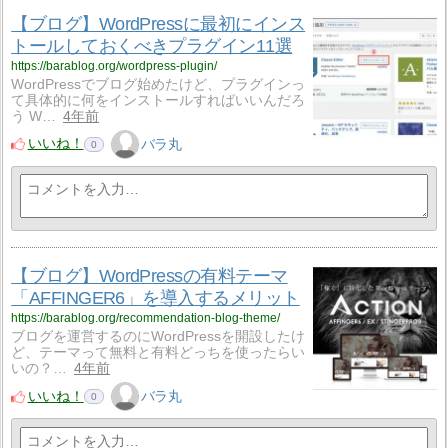
【ブログ】WordPressに最初にインス
トールしておくべきプラグイン11選
https://barablog.org/wordpress-plugin/
WordPressでブログ始めたけど、プラグインっ
て具体的に何をインストールすればいいんだろ
う W…
4年前
いいね！
バラ丸
0
【ブログ】WordPressの有料テーマ
「AFFINGER6」を導入するメリット
https://barablog.org/recommendation-blog-theme/
ブログを運営するのにWordPressを開設したけ
ど、テーマって無料と有料どっちを使ったらい
いの？…
4年前
いいね！
バラ丸
0