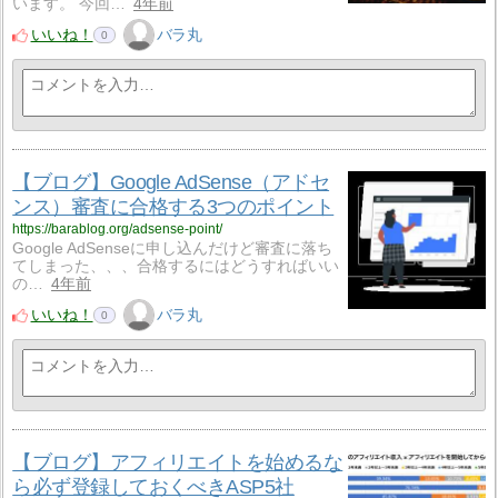
います。 今回…
4年前
いいね！
バラ丸
0
【ブログ】Google AdSense（アドセ
ンス）審査に合格する3つのポイント
https://barablog.org/adsense-point/
Google AdSenseに申し込んだけど審査に落ち
てしまった、、、合格するにはどうすればいい
の…
4年前
いいね！
バラ丸
0
【ブログ】アフィリエイトを始めるな
ら必ず登録しておくべきASP5社