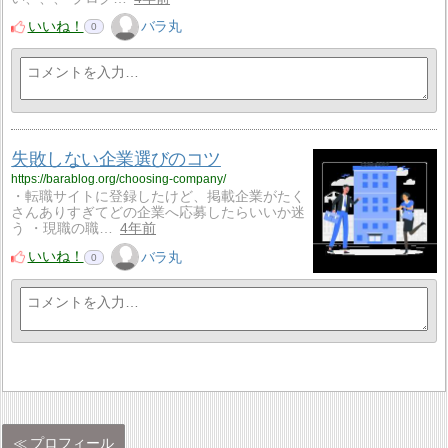
いいね！
バラ丸
0
失敗しない企業選びのコツ
https://barablog.org/choosing-company/
・転職サイトに登録したけど、掲載企業がたく
さんありすぎてどの企業へ応募したらいいか迷
う ・現職の職…
4年前
いいね！
バラ丸
0
プロフィール