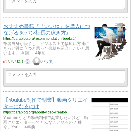
おすすめ書籍『「いいね」を購入につ
なげる 短パン社長の稼ぎ方』
https://barablog.org/recommendation-books5/
筆者自身が読了し、ビジネス上で幅広い方達に
きっと役に立つと思った書籍を紹介したいと思
います。 今回…
4年前
いいね！
バラ丸
0
【Youtube制作で副業】動画クリエイ
ターになるには
https://barablog.org/about-video-creator/
Youtubeなどの動画制作で副業したいけど、動
画クリエイターってどんなことやるの？ 昨
今、You…
4年前