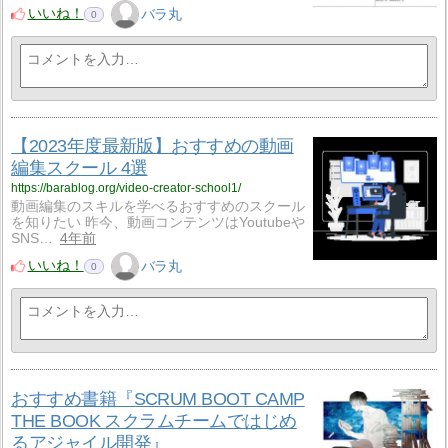
いいね！
バラ丸
0
【2023年度最新版】おすすめの動画
編集スクール 4選
https://barablog.org/video-creator-school1/
動画編集のスキルを学べるおすすめのスクール
を知りたい 昨今、動画コンテンツはYoutubeや
SNS…
4年前
いいね！
バラ丸
0
おすすめ書籍『SCRUM BOOT CAMP
THE BOOK スクラムチームではじめ
るアジャイル開発』