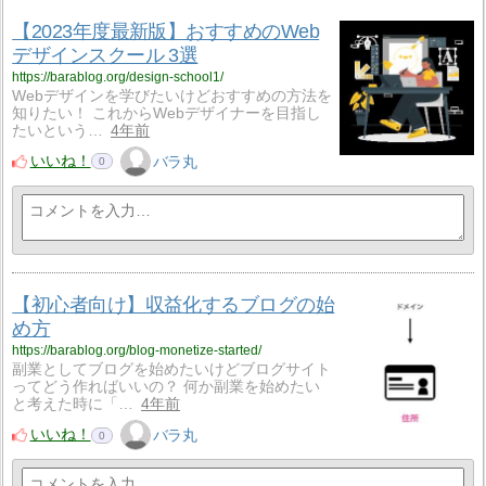
【2023年度最新版】おすすめのWeb
デザインスクール 3選
https://barablog.org/design-school1/
Webデザインを学びたいけどおすすめの方法を
知りたい！ これからWebデザイナーを目指し
たいという…
4年前
いいね！
バラ丸
0
【初心者向け】収益化するブログの始
め方
https://barablog.org/blog-monetize-started/
副業としてブログを始めたいけどブログサイト
ってどう作ればいいの？ 何か副業を始めたい
と考えた時に「…
4年前
いいね！
バラ丸
0