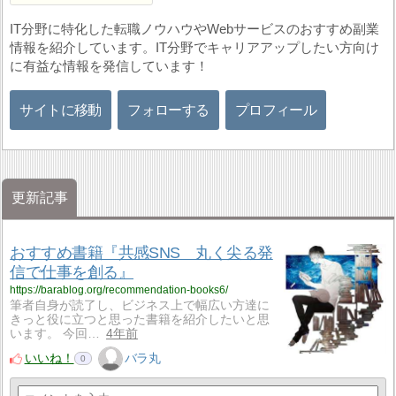
IT分野に特化した転職ノウハウやWebサービスのおすすめ副業
情報を紹介しています。IT分野でキャリアアップしたい方向け
に有益な情報を発信しています！
サイトに移動
フォローする
プロフィール
更新記事
おすすめ書籍『共感SNS 丸く尖る発
信で仕事を創る』
https://barablog.org/recommendation-books6/
筆者自身が読了し、ビジネス上で幅広い方達に
きっと役に立つと思った書籍を紹介したいと思
います。 今回…
4年前
いいね！
バラ丸
0