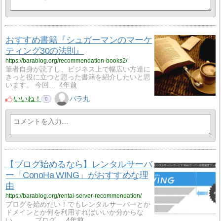
おすすめ書籍『シュガーマンのマーケ
ティング30の法則』
https://barablog.org/recommendation-books2/
筆者自身が読了し、ビジネス上で幅広い方達に
きっと役に立つと思った書籍を紹介したいと思
います。 今回…
4年前
いいね！
バラ丸
0
【ブログ始めるなら】レンタルサーバ
ー「ConoHa WING」がおすすめな理
由
https://barablog.org/rental-server-recommendation/
ブログを始めたい！でもレンタルサーバーとか
ドメインとか何を利用すればいいか分からな
い、、、 ブログ…
4年前