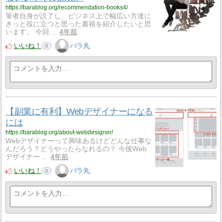
https://barablog.org/recommendation-books4/
筆者自身が読了し、ビジネス上で幅広い方達に
きっと役に立つと思った書籍を紹介したいと思
います。 今回…
4年前
いいね！
バラ丸
0
【副業に有利】Webデザイナーになる
には
https://barablog.org/about-webdesigner/
Webデザイナーって興味あるけどどんな仕事な
んだろう？どうやったらなれるの？ 今後Web
デザイナー…
4年前
いいね！
バラ丸
0