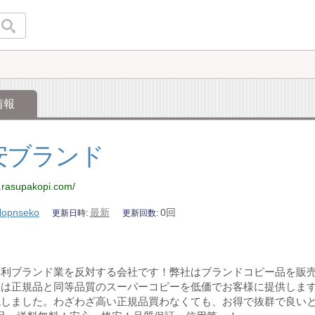
情報
安ブランド
.rasupakopi.com/
lopnseko
最新
0回
更新日時
更新回数
暴利ブランド業を反対する会社です！弊社はブランドコピー品を販
社は正規品と同等品質のスーパーコピーを低価でお客様に提供しま
しました。わざわざ高い正規品買わなくても、お得で抜群で良いと思いま