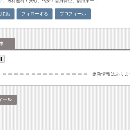
品、送料無料！安心、格安！品質保証、信用第一！
に移動
フォローする
プロフィール
事
更新情報はありま
ィール