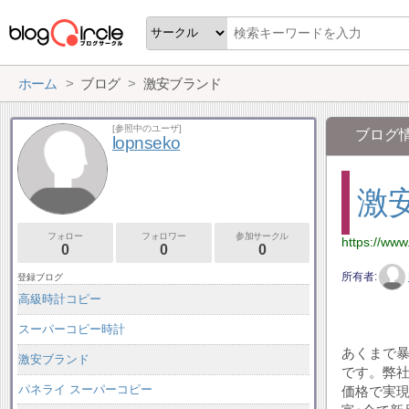
ホーム
ブログ
激安ブランド
[参照中のユーザ]
ブログ
lopnseko
激
フォロー
フォロワー
参加サークル
https://www
0
0
0
所有者
登録ブログ
高級時計コピー
スーパーコピー時計
あくまで
激安ブランド
です。弊
パネライ スーパーコピー
価格で実現