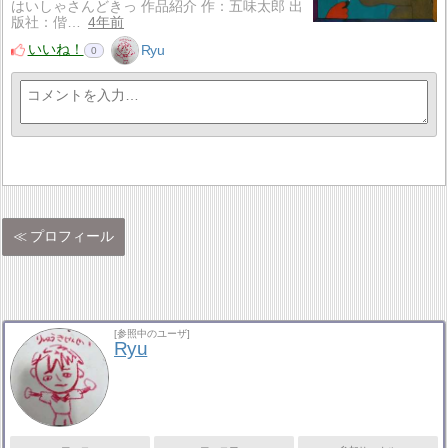
はいしゃさんどきっ 作品紹介 作：五味太郎 出
版社：偕…
4年前
いいね！
Ryu
0
プロフィール
[参照中のユーザ]
Ryu