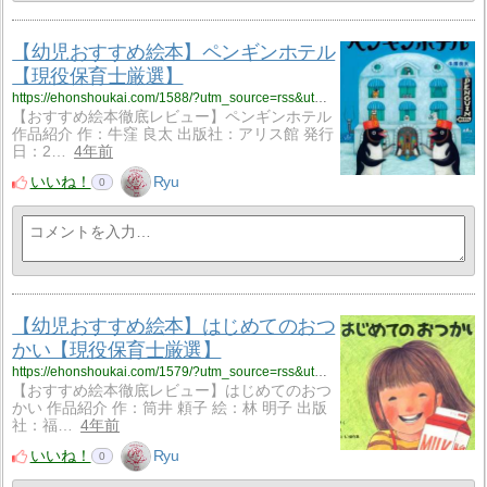
【幼児おすすめ絵本】ペンギンホテル
【現役保育士厳選】
https://ehonshoukai.com/1588/?utm_source=rss&utm_medium=rss&utm_campaign=%25e3%2580%2590%25e5%25b9%25bc%25e5%2585%2590%25e3%2581%258a%25e3%2581%2599%25e3%2581%2599%25e3%2582%2581%25e7%25b5%25b5%25e6%259c%25ac%25e3%2580%2591%25e3%2583%259a%25e3%2583%25b3%25e3%2582%25ae%25e3%2583%25b3%25e3%2583%259b%25e3%2583%2586%25e3%2583%25ab%25e3%2580%2590%25e7%258f%25be%25e5%25bd%25b9%25e4%25bf%259d%25e8%2582%25b2
【おすすめ絵本徹底レビュー】ペンギンホテル
作品紹介 作：牛窪 良太 出版社：アリス館 発行
日：2…
4年前
いいね！
Ryu
0
【幼児おすすめ絵本】はじめてのおつ
かい【現役保育士厳選】
https://ehonshoukai.com/1579/?utm_source=rss&utm_medium=rss&utm_campaign=%25e3%2580%2590%25e5%25b9%25bc%25e5%2585%2590%25e3%2581%258a%25e3%2581%2599%25e3%2581%2599%25e3%2582%2581%25e7%25b5%25b5%25e6%259c%25ac%25e3%2580%2591%25e3%2581%25af%25e3%2581%2598%25e3%2582%2581%25e3%2581%25a6%25e3%2581%25ae%25e3%2581%258a%25e3%2581%25a4%25e3%2581%258b%25e3%2581%2584%25e3%2580%2590%25e7%258f%25be%25e5%25bd%25b9
【おすすめ絵本徹底レビュー】はじめてのおつ
かい 作品紹介 作：筒井 頼子 絵：林 明子 出版
社：福…
4年前
いいね！
Ryu
0