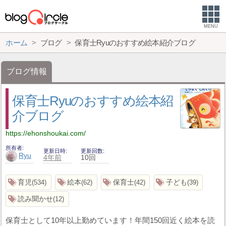
MENU
ホーム
ブログ
保育士Ryuのおすすめ絵本紹介ブログ
ブログ情報
保育士Ryuのおすすめ絵本紹
介ブログ
https://ehonshoukai.com/
所有者
更新日時
更新回数
Ryu
4年前
10回
育児
絵本
保育士
子ども
534
62
42
39
読み聞かせ
12
保育士として10年以上勤めています！年間150回近く絵本を読