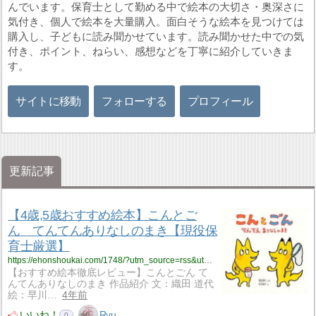
んでいます。保育士として勤める中で絵本の大切さ・奥深さに
気付き、個人で絵本を大量購入。面白そうな絵本を見つけては
購入し、子どもに読み聞かせています。読み聞かせた中での気
付き、ポイント、ねらい、感想などを丁寧に紹介していきま
す。
サイトに移動
フォローする
プロフィール
更新記事
【4歳,5歳おすすめ絵本】こんとご
ん てんてんありなしのまき【現役保
育士厳選】
https://ehonshoukai.com/1748/?utm_source=rss&utm_medium=rss&utm_campaign=%25e3%2580%25904%25e6%25ad%25b35%25e6%25ad%25b3%25e3%2581%258a%25e3%2581%2599%25e3%2581%2599%25e3%2582%2581%25e7%25b5%25b5%25e6%259c%25ac%25e3%2580%2591%25e3%2581%2593%25e3%2582%2593%25e3%2581%25a8%25e3%2581%2594%25e3%2582%2593%25e3%2580%2580%25e3%2581%25a6%25e3%2582%2593%25e3%2581%25a6%25e3%2582%2593%25e3%2581%2582
【おすすめ絵本徹底レビュー】こんとごん て
んてんありなしのまき 作品紹介 文：織田 道代
絵：早川…
4年前
いいね！
Ryu
0