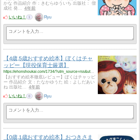
かな 作品紹介 作：きむらゆういち 出版社： 偕
成社 発…
4年前
いいね！
Ryu
1
【4歳,5歳おすすめ絵本】ぼくはチャ
ッピー【現役保育士厳選】
https://ehonshoukai.com/1734/?utm_source=rss&utm_medium=rss&utm_campaign=%25e3%2580%25904%25e6%25ad%25b35%25e6%25ad%25b3%25e3%2581%258a%25e3%2581%2599%25e3%2581%2599%25e3%2582%2581%25e7%25b5%25b5%25e6%259c%25ac%25e3%2580%2591%25e3%2581%25bc%25e3%2581%258f%25e3%2581%25af%25e3%2583%2581%25e3%2583%25a3%25e3%2583%2583%25e3%2583%2594%25e3%2583%25bc%25e3%2580%2590%25e7%258f%25be%25e5%25bd%25b9
【おすすめ絵本徹底レビュー】ぼくはチャッピ
ー 作品紹介 文：たなかゆうた 絵：よしだあい
ね 出版社…
4年前
いいね！
Ryu
0
【0歳,1歳おすすめ絵本】おつきさま